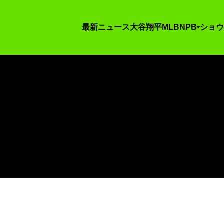
最新ニュース
大谷翔平
MLB
NPB
ショウ