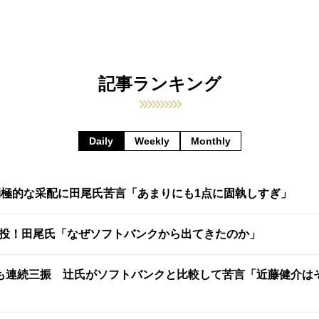
記事ランキング
Daily
Weekly
Monthly
消極的な采配に田尾氏苦言「あまりにも1点に固執しすぎ」
快投！田尾氏「なぜソフトバンクから出てきたのか」
も連続三振 辻氏がソフトバンクと比較して苦言「近藤健介は