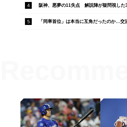
阪神、悪夢の11失点 解説陣が疑問視した
「同率首位」は本当に互角だったのか…交