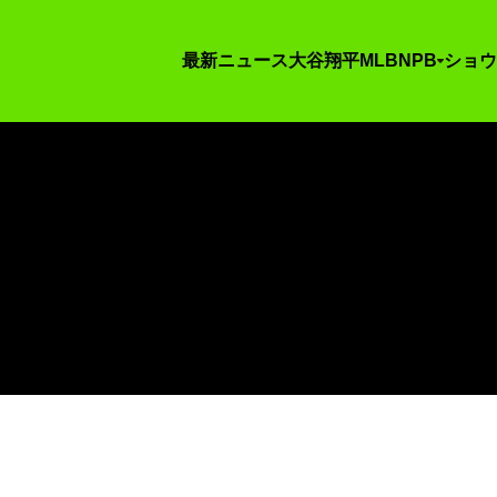
最新ニュース
大谷翔平
MLB
NPB
ショウ