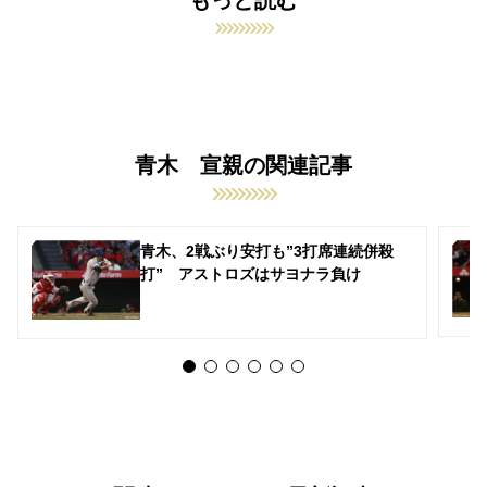
青木 宣親の関連記事
青木、2戦ぶり安打も”3打席連続併殺
打” アストロズはサヨナラ負け