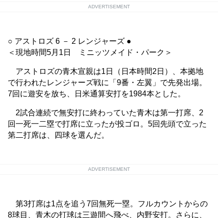
ADVERTISEMENT
○ アストロズ 6 － 2 レンジャーズ ●
＜現地時間5月1日 ミニッツメイド・パーク＞
アストロズの青木宣親は1日（日本時間2日）、本拠地
で行われたレンジャーズ戦に「9番・左翼」で先発出場。
7回に遊安を放ち、日米通算安打を1984本とした。
2試合連続で無安打に終わっていた青木は第一打席、2
回一死一二塁で打席に立ったが投ゴロ。5回先頭で立った
第二打席は、四球を選んだ。
ADVERTISEMENT
第3打席は1点を追う7回無死一塁。フルカウントからの
8球目、青木の打球は三遊間へ飛べ、内野安打。さらに、