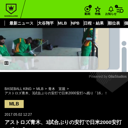
もっと見る
arrow_forward_ios
お知らせ
動画
特集
最新ニュース
大谷翔平
MLB
NPB
日程・結果
順位表
Powered by 
GliaStudios
Mute
BASEBALL KING
MLB
青木 宣親
アストロズ青木、3試合ぶりの安打で日米2000安打へ残り「16」！
MLB
2017.05.02 12:27
アストロズ青木、3試合ぶりの安打で日米2000安打