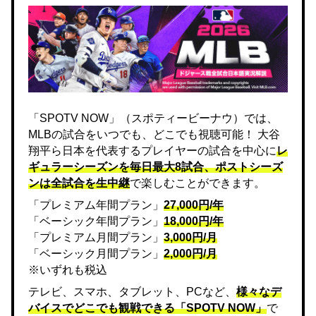
「SPOTV NOW」（スポティービーナウ）では、
MLBの試合をいつでも、どこでも視聴可能！ 大谷
翔平ら日本を代表するプレイヤーの試合を中心に
レ
ギュラーシーズンを毎日最大8試合、ポストシーズ
ンは全試合を生中継
で楽しむことができます。
「プレミアム年間プラン」
27,000円/年
「ベーシック年間プラン」
18,000円/年
「プレミアム月間プラン」
3,000円/月
「ベーシック月間プラン」
2,000円/月
※いずれも税込
テレビ、スマホ、タブレット、PCなど、
様々なデ
バイスでどこでも観戦できる「SPOTV NOW」
で