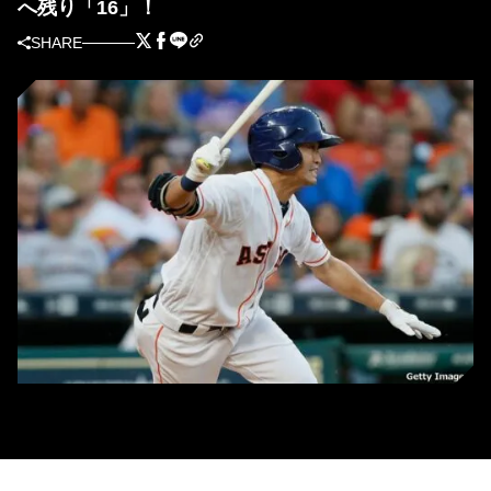
へ残り「16」！
SHARE
日米2000安打へ残り16本となったアストロズ青木