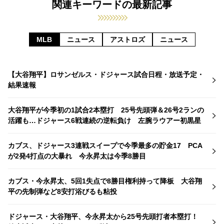
関連キーワードの最新記事
MLB
ニュース
アストロズ
ニュース
【大谷翔平】ロサンゼルス・ドジャース試合日程・放送予定・
結果速報
大谷翔平が今季初の1試合2本塁打 25号先頭弾＆26号2ランの
活躍も…ドジャース6戦連続の逆転負け 左腕ラウアー初黒星
カブス、ドジャース3連戦スイープで今季最多の貯金17 PCA
が2発4打点の大暴れ 今永昇太は今季8勝目
カブス・今永昇太、5回1失点で8勝目権利持って降板 大谷翔
平の先制弾など8安打浴びるも粘投
ドジャース・大谷翔平、今永昇太から25号先頭打者本塁打！