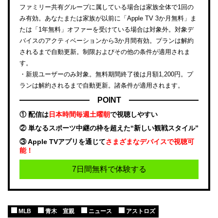
ファミリー共有グループに属している場合は家族全体で1回の
み有効。あなたまたは家族が以前に「Apple TV 3か月無料」ま
たは「1年無料」オファーを受けている場合は対象外。対象デ
バイスのアクティベーションから3か月間有効。プランは解約
されるまで自動更新。制限およびその他の条件が適用されま
す。
・新規ユーザーのみ対象。無料期間終了後は月額1,200円。プ
ランは解約されるまで自動更新。諸条件が適用されます。
POINT
① 配信は
日本時間毎週土曜朝
で視聴しやすい
② 単なるスポーツ中継の枠を超えた“新しい観戦スタイル”
③ Apple TVアプリを通じて
さまざまなデバイスで視聴可
能！
7日間無料で体験する
MLB
青木 宣親
ニュース
アストロズ