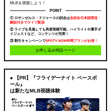
MLBを堪能しよう！
POINT
① ロサンゼルス・ドジャースの試合は
全試合日本語実況・
解説付きでライブ配信
② ライブを見逃しても再度視聴可能。ハイライトや選手ダ
イジェストなど、コンテンツが充実！
③ 割引キャンペーンで
SPOTV NOW年間プランがお得！
お申し込み特設ページ
【PR】『フライデーナイト ベースボ
ール』
は新たなMLB視聴体験