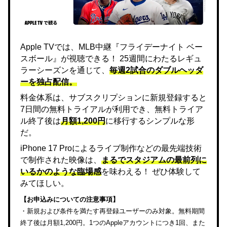
Apple TVでは、MLB中継『フライデーナイト ベー
スボール』が視聴できる！ 25週間にわたるレギュ
ラーシーズンを通じて、
毎週2試合のダブルヘッダ
ーを独占配信。
料金体系は、サブスクリプションに新規登録すると
7日間の無料トライアルが利用でき、無料トライア
ル終了後は
月額1,200円
に移行するシンプルな形
だ。
iPhone 17 Proによるライブ制作などの最先端技術
で制作された映像は、
まるでスタジアムの最前列に
いるかのような臨場感
を味わえる！ ぜひ体験して
みてほしい。
【お申込みについての注意事項】
・新規および条件を満たす再登録ユーザーのみ対象。無料期間
終了後は月額1,200円。1つのAppleアカウントにつき1回、また