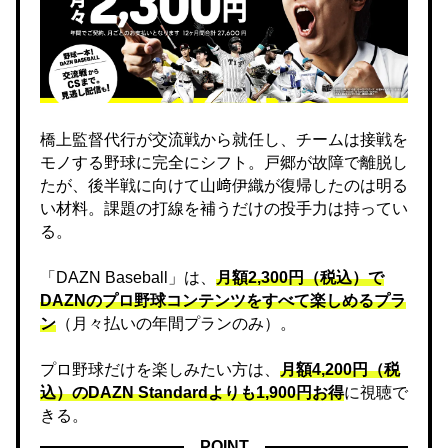
橋上監督代行が交流戦から就任し、チームは接戦を
モノする野球に完全にシフト。戸郷が故障で離脱し
たが、後半戦に向けて山﨑伊織が復帰したのは明る
い材料。課題の打線を補うだけの投手力は持ってい
る。
「DAZN Baseball」は、
月額2,300円（税込）で
DAZNのプロ野球コンテンツをすべて楽しめるプラ
ン
（月々払いの年間プランのみ）。
プロ野球だけを楽しみたい方は、
月額4,200円（税
込）のDAZN Standard​よりも1,900円お得
に視聴で
きる。
POINT