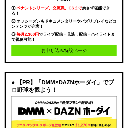
①
ペナントシリーズ、交流戦、CSまで
余さず堪能でき
る！
② オフシーズンもドキュメンタリーやバズリプレイなどコ
ンテンツが充実！
③
毎月2,300円
でライブ配信・見逃し配信・ハイライトま
で視聴可能！
お申し込み特設ページ
【PR】「DMM×DAZNホーダイ」でプ
ロ野球を観よう！