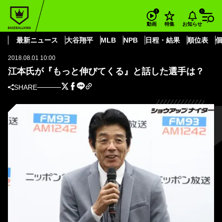
BASEBALL KING
読売ジャイアンツ
江本氏が『もっと伸びてくる』と話した選手は？
お知らせ
動画
特集
読売ジャイアンツ
最新ニュース
大谷翔平
MLB
NPB
日程・結果
順位表
2018.08.01 10:00
江本氏が『もっと伸びてくる』と話した選手は？
SHARE