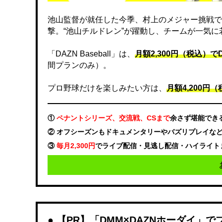
池山監督が就任した今季、村上のメジャー挑戦で
撃。“池山チルドレン”が躍動し、チームが一気
「DAZN Baseball」は、
月額2,300円（税込）
間プランのみ）。
プロ野球だけを楽しみたい方は、
月額4,200円（税
①
ペナントシリーズ、交流戦、CSまで
余さず堪能でき
② オフシーズンもドキュメンタリーやバズリプレイな
③
毎月2,300円
でライブ配信・見逃し配信・ハイライト
【PR】「DMM×DAZNホーダイ」