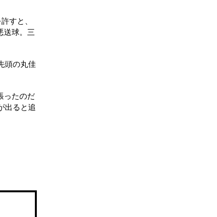
を許すと、
悪送球。三
先頭の丸佳
張ったのだ
が出ると追