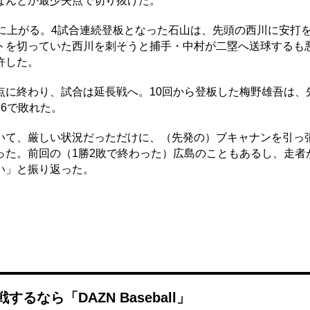
なんとか最少失点で切り抜けた。
に上がる。4試合連続登板となった石山は、先頭の西川に安打
トを切っていた西川を刺そうと捕手・中村が二塁へ送球するも
許した。
に終わり、試合は延長戦へ。10回から登板した梅野雄吾は、
6で敗れた。
て、厳しい状況だっただけに、（先発の）ブキャナンを引っ
った。前回の（1勝2敗で終わった）広島のこともあるし、走者
い」と振り返った。
なら「DAZN Baseball」