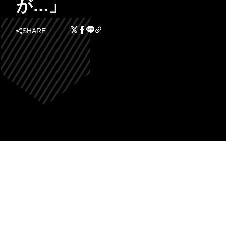
が…」
SHARE