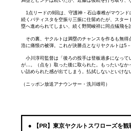
満塁とピンチは続いたが、近藤は後続を打ち取り、
1点リードの9回は、守護神・石山泰稚がマウンド
続くバティスタを空振り三振に仕留めたが、スター
塁へ進められてしまい、続く野間峻祥に同点犠飛を
その裏、ヤクルトは満塁のチャンスを作るも無得点
浩に痛恨の被弾。これが決勝点となりヤクルトは5－
小川淳司監督は「後ろの投手は登板過多になってい
が…。（点を）取った後に取られた。もったいなか
い詰められた感が出てしまう。払拭しないといけな
（ニッポン放送アナウンサー・洗川雄司）
【PR】東京ヤクルトスワローズを観戦する