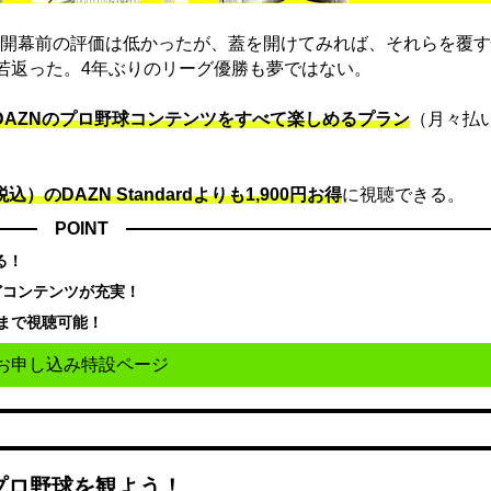
開幕前の評価は低かったが、蓋を開けてみれば、それらを覆す
に若返った。4年ぶりのリーグ優勝も夢ではない。
でDAZNのプロ野球コンテンツをすべて楽しめるプラン
（月々払
込）のDAZN Standard​よりも1,900円お得
に視聴できる。
POINT
る！
どコンテンツが充実！
まで視聴可能！
お申し込み特設ページ
でプロ野球を観よう！