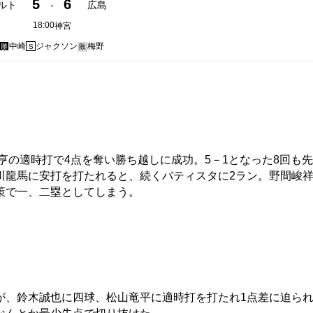
5
6
ルト
-
広島
18:00
神宮
中崎
ジャクソン
梅野
勝
S
敗
亨の適時打で4点を奪い勝ち越しに成功。5－1となった8回も
川龍馬に安打を打たれると、続くバティスタに2ラン。野間峻
策で一、二塁としてしまう。
、鈴木誠也に四球、松山竜平に適時打を打たれ1点差に迫ら