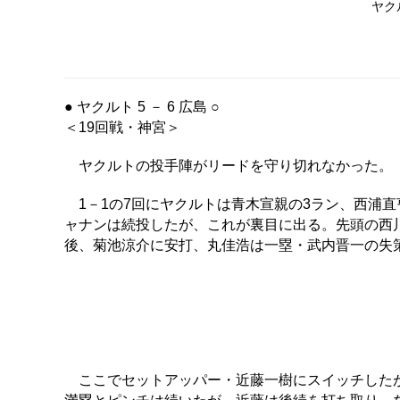
ヤク
● ヤクルト 5 － 6 広島 ○
＜19回戦・神宮＞
ヤクルトの投手陣がリードを守り切れなかった。
1－1の7回にヤクルトは青木宣親の3ラン、西浦直
ャナンは続投したが、これが裏目に出る。先頭の西
後、菊池涼介に安打、丸佳浩は一塁・武内晋一の失
ここでセットアッパー・近藤一樹にスイッチしたが