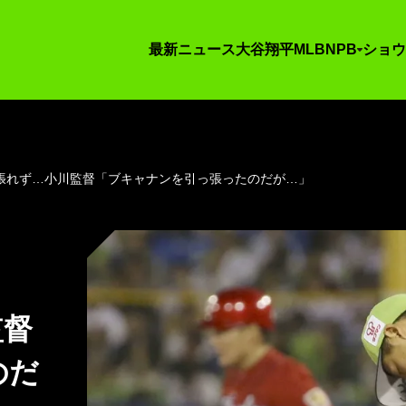
最新ニュース
大谷翔平
MLB
NPB
ショウ
張れず…小川監督「ブキャナンを引っ張ったのだが…」
監督
のだ