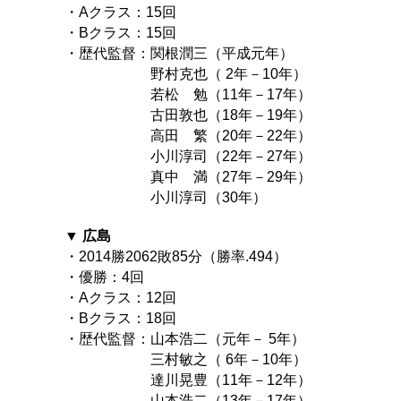
・Aクラス：15回
・Bクラス：15回
・歴代監督：関根潤三（平成元年）
野村克也（ 2年－10年）
若松 勉（11年－17年）
古田敦也（18年－19年）
高田 繁（20年－22年）
小川淳司（22年－27年）
真中 満（27年－29年）
小川淳司（30年）
▼ 広島
・2014勝2062敗85分（勝率.494）
・優勝：4回
・Aクラス：12回
・Bクラス：18回
・歴代監督：山本浩二（元年－ 5年）
三村敏之（ 6年－10年）
達川晃豊（11年－12年）
山本浩二（13年－17年）