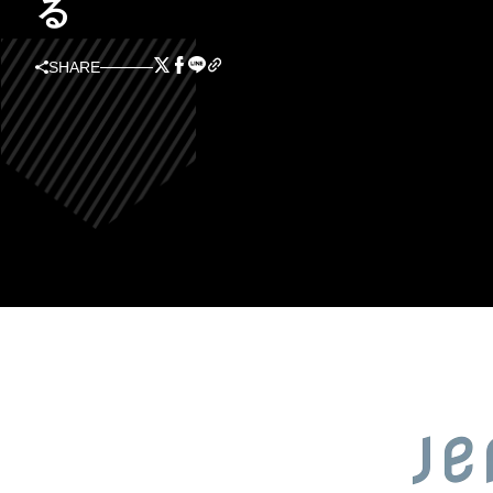
る
SHARE