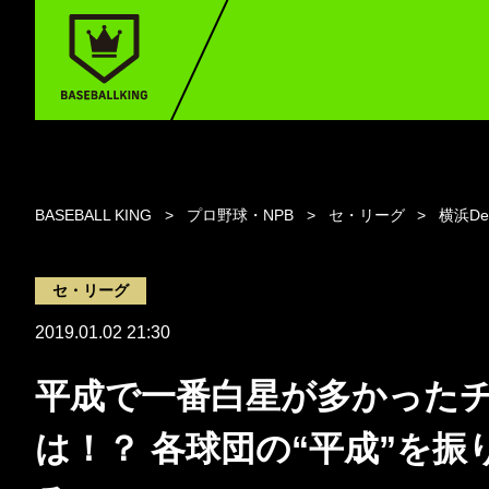
BASEBALL KING
プロ野球・NPB
セ・リーグ
横浜D
セ・リーグ
2019.01.02 21:30
平成で一番白星が多かった
は！？ 各球団の“平成”を振