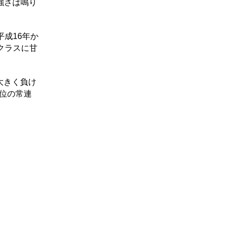
強さは鳴り
成16年か
クラスに甘
大きく負け
下位の常連