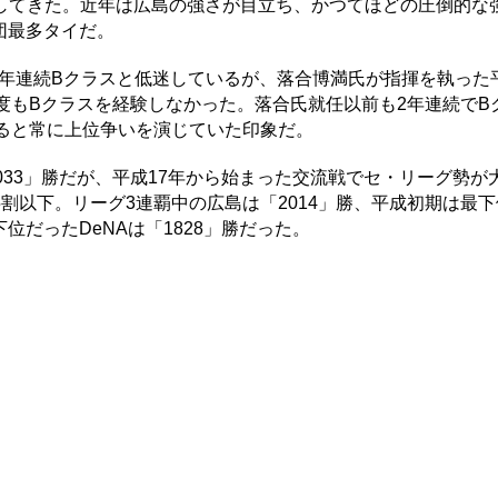
してきた。近年は広島の強さが目立ち、かつてほどの圧倒的な
団最多タイだ。
6年連続Bクラスと低迷しているが、落合博満氏が指揮を執った平
度もBクラスを経験しなかった。落合氏就任以前も2年連続でB
ると常に上位争いを演じていた印象だ。
33」勝だが、平成17年から始まった交流戦でセ・リーグ勢が
割以下。リーグ3連覇中の広島は「2014」勝、平成初期は最
下位だったDeNAは「1828」勝だった。