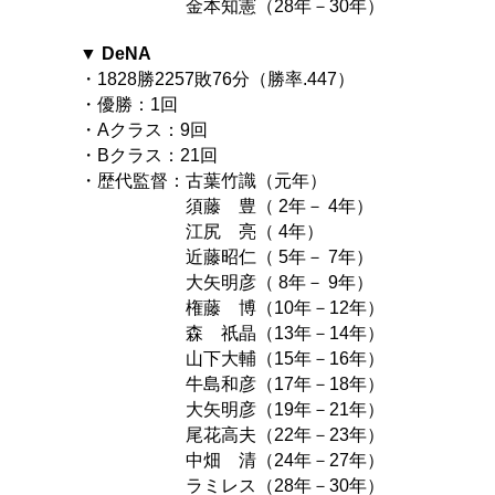
金本知憲（28年－30年）
▼ DeNA
・1828勝2257敗76分（勝率.447）
・優勝：1回
・Aクラス：9回
・Bクラス：21回
・歴代監督：古葉竹識（元年）
須藤 豊（ 2年－ 4年）
江尻 亮（ 4年）
近藤昭仁（ 5年－ 7年）
大矢明彦（ 8年－ 9年）
権藤 博（10年－12年）
森 祇晶（13年－14年）
山下大輔（15年－16年）
牛島和彦（17年－18年）
大矢明彦（19年－21年）
尾花高夫（22年－23年）
中畑 清（24年－27年）
ラミレス（28年－30年）