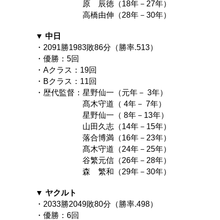
原 辰徳（18年－27年）
高橋由伸（28年－30年）
▼ 中日
・2091勝1983敗86分（勝率.513）
・優勝：5回
・Aクラス：19回
・Bクラス：11回
・歴代監督：星野仙一（元年－ 3年）
髙木守道（ 4年－ 7年）
星野仙一（ 8年－13年）
山田久志（14年－15年）
落合博満（16年－23年）
髙木守道（24年－25年）
谷繁元信（26年－28年）
森 繁和（29年－30年）
▼ ヤクルト
・2033勝2049敗80分（勝率.498）
・優勝：6回