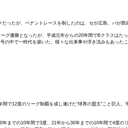
だったが、ペナントレースを制したのは、セが広島、パが西
ーグ優勝となったが、平成元年からの20年間でBクラスはたっ
号の中で一時代を築いた。様々な出来事や浮き沈みもあったこ
間で12度のリーグ制覇を成し遂げた“球界の盟主”こと巨人。平
0年までの10年間で3度、21年から30年までの10年間で4度の