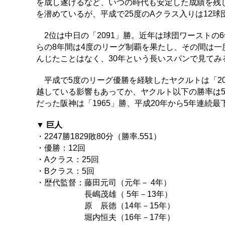
を成し遂げるなど、いつの時代も安定した成績を残
を潜めているが、平成で25度のAクラス入りは12球
2位は中日の「2091」勝。近年は球団ワーストの
らの8年間は4度のリーグ制覇を果たし、その間は一
んじたことはなく、30年という長いスパンで見てみ
平成で5度のリーグ優勝を経験したヤクルトは「20
越している影響もあってか、ヤクルト以下の勝率は5
だった阪神は「1965」勝、平成20年から5年連続最
▼ 巨人
・2247勝1829敗80分（勝率.551）
・優勝：12回
・Aクラス：25回
・Bクラス：5回
・歴代監督：藤田元司（元年－ 4年）
長嶋茂雄（ 5年－13年）
原 辰徳（14年－15年）
堀内恒夫（16年－17年）