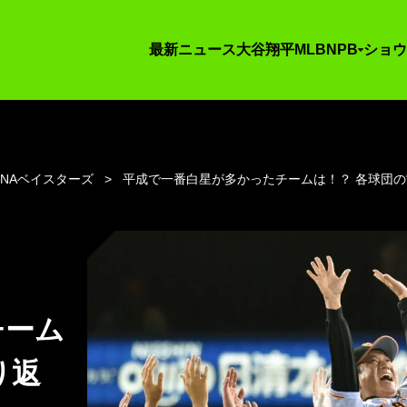
最新ニュース
大谷翔平
MLB
NPB
ショウ
eNAベイスターズ
平成で一番白星が多かったチームは！？ 各球団の
チーム
り返