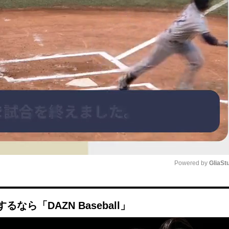
Powered by 
GliaSt
Mute
ら「DAZN Baseball」