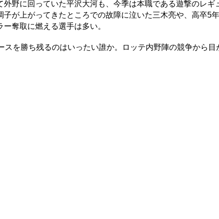
外野に回っていた平沢大河も、今季は本職である遊撃のレギ
調子が上がってきたところでの故障に泣いた三木亮や、高卒5
ラー奪取に燃える選手は多い。
ースを勝ち残るのはいったい誰か。ロッテ内野陣の競争から目