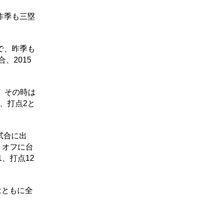
昨季も三塁
で、昨季も
、2015
、その時は
、打点2と
試合に出
。オフに台
、打点12
はともに全