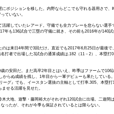
にポジションを移した。内野ならどこでも守れる器用さで、
守っていない。
活躍していたレアード。守備でも全力プレーを怠らない選手
17年も136試合で三塁の守備に就き、その前も2016年が140試合
。
は来日4年間で3回だけ。直近でも2017年6月25日が最後で
打者で出場した3試合の通算成績は.182（11－2）、本塁打0
歳の安田だ。まだ高卒2年目とはいえ、昨季はファームで106
ーらしからぬ成績を残し、1年目から一軍デビューも果たしている
リーグ』でも、イースタン選抜の主軸として打率.305、本塁打1
らませる活躍を見せた。
木大地、遊撃・藤岡裕大がそれぞれ120試合に出場。二遊間
となったが、それが今季も保証されているとは限らない。