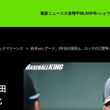
最新ニュース
大谷翔平
MLB
NPB
ショウ
ッテマリーンズ
鈴木vsレアード、2年目の安田も…ロッテの三塁争
田
化