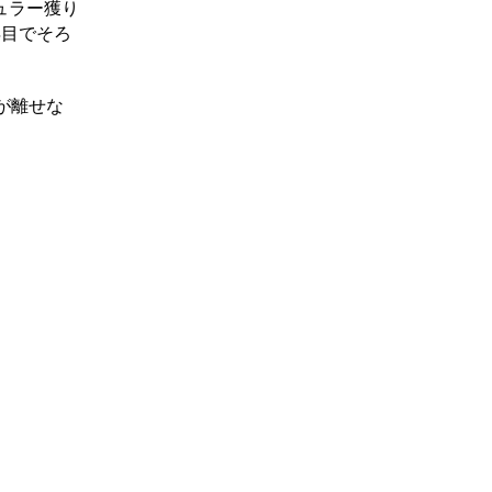
ュラー獲り
年目でそろ
が離せな