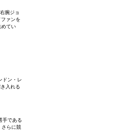
身右腕ジョ
てファンを
進めてい
ンドン・レ
招き入れる
選手である
、さらに競