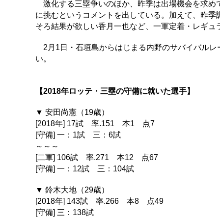
激化する三塁争いのほか、昨季は出場機会を求めて
に挑むというコメントを出している。加えて、昨季
そろ結果が欲しい香月一也など、一軍定着・レギュ
2月1日・石垣島からはじまる内野のサバイバルレ
い。
【2018年ロッテ・三塁の守備に就いた選手】
▼ 安田尚憲（19歳）
[2018年] 17試 率.151 本1 点7
[守備] 一：1試 三：6試
～～～
[二軍] 106試 率.271 本12 点67
[守備] 一：12試 三：104試
▼ 鈴木大地（29歳）
[2018年] 143試 率.266 本8 点49
[守備] 三：138試