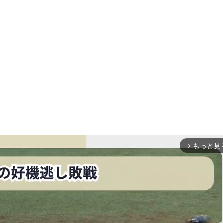
もっと見
arrow_forward_ios