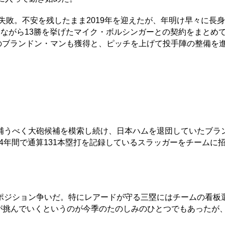
敗。不安を残したまま2019年を迎えたが、年明け早々に長
ながら13勝を挙げたマイク・ボルシンガーとの契約をまとめ
のブランドン・マンも獲得と、ピッチを上げて投手陣の整備を
うべく大砲候補を模索し続け、日本ハムを退団していたブラ
の4年間で通算131本塁打を記録しているスラッガーをチームに
ジション争いだ。特にレアードが守る三塁にはチームの看板
憲が挑んでいくというのが今季のたのしみのひとつでもあったが