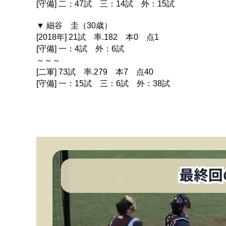
[守備] 二：47試 三：14試 外：15試
▼ 細谷 圭（30歳）
[2018年] 21試 率.182 本0 点1
[守備] 一：4試 外：6試
～～～
[二軍] 73試 率.279 本7 点40
[守備] 一：15試 三：6試 外：38試