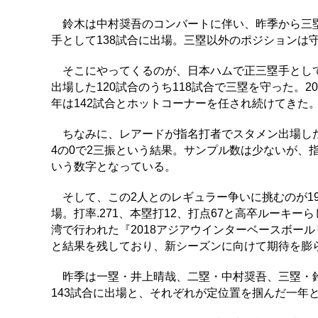
鈴木は中村奨吾のコンバートに伴い、昨季から三塁
手として138試合に出場。三塁以外のポジションは
そこにやってくるのが、日本ハムで正三塁手として
出場した120試合のうち118試合で三塁を守った。20
年は142試合とホットコーナーを任され続けてきた
ちなみに、レアードが指名打者でスタメン出場したの
4の0で2三振という結果。サンプル数は少ないが、指名
いう数字となっている。
そして、この2人とのレギュラー争いに挑むのが19
場。打率.271、本塁打12、打点67と高卒ルーキ
湾で行われた『2018アジアウインターベースボール
と結果を残しており、新シーズンに向けて期待を膨
昨季は一塁・井上晴哉、二塁・中村奨吾、三塁・鈴
143試合に出場と、それぞれが定位置を掴んだ一年