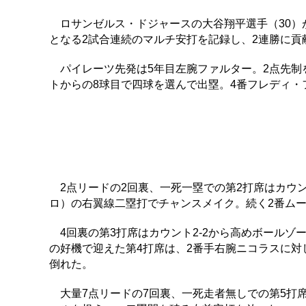
ロサンゼルス・ドジャースの大谷翔平選手（30）が
となる2試合連続のマルチ安打を記録し、2連勝に貢
パイレーツ先発は5年目左腕ファルター。2点先制を
トからの8球目で四球を選んで出塁。4番フレディ・
2点リードの2回裏、一死一塁での第2打席はカウント2
ロ）の右翼線二塁打でチャンスメイク。続く2番ム
4回裏の第3打席はカウント2-2から高めボールゾ
の好機で迎えた第4打席は、2番手右腕ニコラスに対
倒れた。
大量7点リードの7回裏、一死走者無しでの第5打席