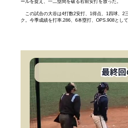
ールを捉え、一二塁間を破る右前安打を放った。
この試合の大谷は4打数2安打、1得点、1四球、2
ク。今季成績を打率.286、6本塁打、OPS.908とし