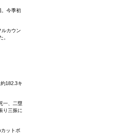
場。今季初
フルカウン
た。
182.3キ
死一、二塁
振り三振に
のカットボ