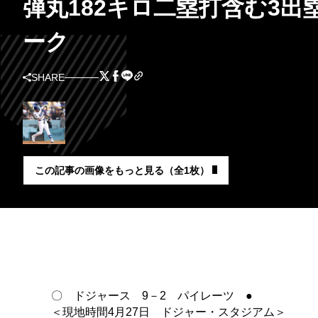
弾丸182キロ二塁打含む3出
ーク
SHARE
この記事の画像をもっと見る（全1枚）
〇 ドジャース 9－2 パイレーツ ●
＜現地時間4月27日 ドジャー・スタジアム＞