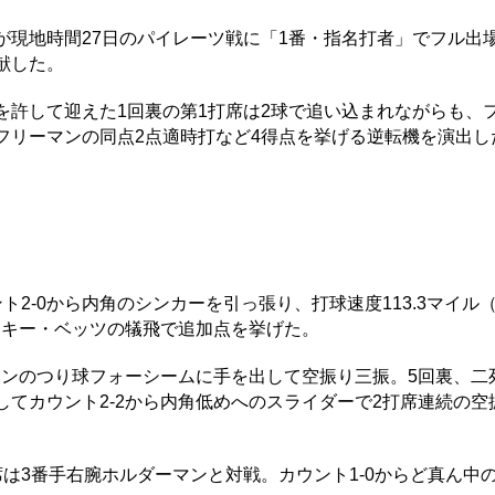
現地時間27日のパイレーツ戦に「1番・指名打者」でフル出
献した。
許して迎えた1回裏の第1打席は2球で追い込まれながらも、
フリーマンの同点2点適時打など4得点を挙げる逆転機を演出し
-0から内角のシンカーを引っ張り、打球速度113.3マイル（約
ーキー・ベッツの犠飛で追加点を挙げた。
ーンのつり球フォーシームに手を出して空振り三振。5回裏、二
してカウント2-2から内角低めへのスライダーで2打席連続の空
は3番手右腕ホルダーマンと対戦。カウント1-0からど真ん中