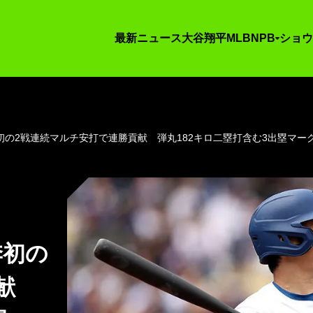
最新ニュース
大谷翔平
MLB
NPB
ショウ
の2戦連続マルチ安打で連勝貢献 弾丸182キロ二塁打含む3出塁マー
季初の
貢献