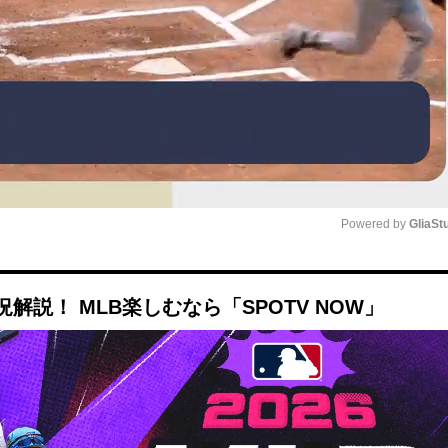
Powered by 
GliaSt
Mute
説！ MLB楽しむなら「SPOTV NOW」