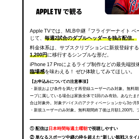
Apple TVでは、MLB中継『フライデーナイ
じて、
毎週2試合のダブルヘッダーを独占配信。
料金体系は、サブスクリプションに新規登録する
1,200円
に移行するシンプルな形だ。
iPhone 17 Proによるライブ制作などの最先
臨場感
を味わえる！ ぜひ体験してみてほしい。
【お申込みについての注意事項】
・新規および条件を満たす再登録ユーザーのみ対象。無料期間終
ープに属している場合は家族全体で1回のみ有効。あなたまたは
合は対象外。対象デバイスのアクティベーションから3か月
・新規ユーザーのみ対象。無料期間終了後は月額1,200円
① 配信は
日本時間毎週土曜朝
で視聴しやすい
② 単なるスポーツ中継の枠を超えた“新しい観戦スタイ