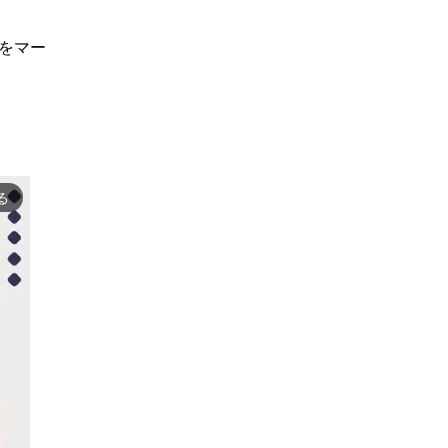
をマー
る