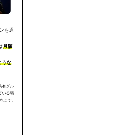
ズンを通
は
月額
ような
共有グル
ている場
されます。