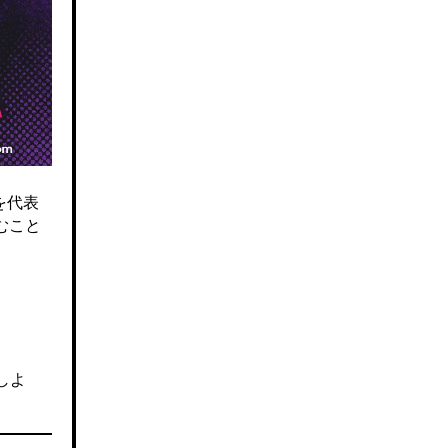
を代表
むこと
しよ