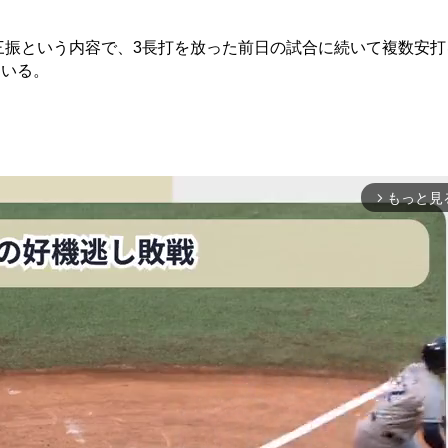
三振という内容で、3長打を放った前日の試合に続いて複数安打
ている。
もっと見
arrow_forward_ios