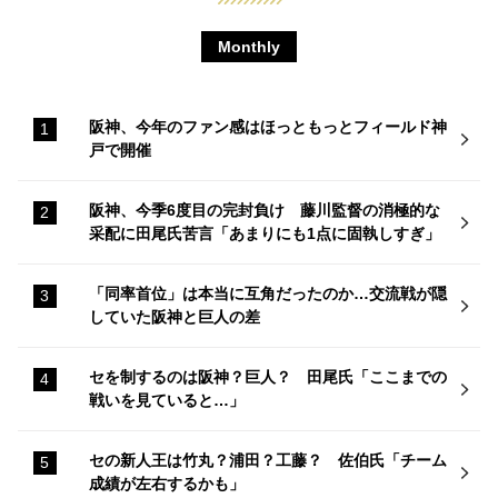
Monthly
阪神、今年のファン感はほっともっとフィールド神
戸で開催
阪神、今季6度目の完封負け 藤川監督の消極的な
采配に田尾氏苦言「あまりにも1点に固執しすぎ」
「同率首位」は本当に互角だったのか…交流戦が隠
していた阪神と巨人の差
セを制するのは阪神？巨人？ 田尾氏「ここまでの
戦いを見ていると…」
セの新人王は竹丸？浦田？工藤？ 佐伯氏「チーム
成績が左右するかも」