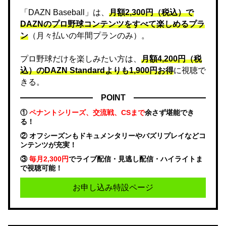
「DAZN Baseball」は、
月額2,300円（税込）で
DAZNのプロ野球コンテンツをすべて楽しめるプラ
ン
（月々払いの年間プランのみ）。
プロ野球だけを楽しみたい方は、
月額4,200円（税
込）のDAZN Standard​よりも1,900円お得
に視聴で
きる。
POINT
①
ペナントシリーズ、交流戦、CSまで
余さず堪能でき
る！
② オフシーズンもドキュメンタリーやバズリプレイなどコ
ンテンツが充実！
③
毎月2,300円
でライブ配信・見逃し配信・ハイライトま
で視聴可能！
お申し込み特設ページ