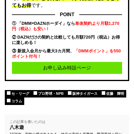
てもお得
です。
POINT
① 「DMM×DAZNホーダイ」なら
単体契約より月額1,270
円（税込）も安い！
② DAZNだけの契約と比較しても月額720円（税込）お得
に楽しめる！
③ 新規入会月から最大3カ月間、
「DMMポイント」を550
ポイント付与！
お申し込み特設ページ
セ・リーグ
プロ野球・NPB
阪神タイガース
佐藤 輝明
コラム
この記事を書いたのは
八木遊