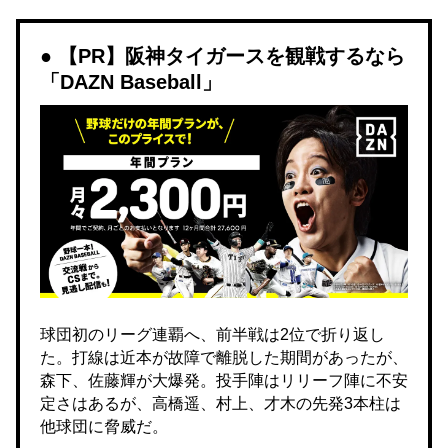
【PR】阪神タイガースを観戦するなら
「DAZN Baseball」
球団初のリーグ連覇へ、前半戦は2位で折り返し
た。打線は近本が故障で離脱した期間があったが、
森下、佐藤輝が大爆発。投手陣はリリーフ陣に不安
定さはあるが、高橋遥、村上、才木の先発3本柱は
他球団に脅威だ。