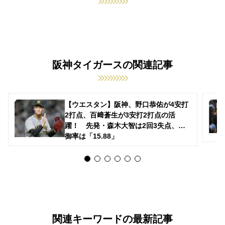
阪神タイガースの関連記事
【ウエスタン】阪神、野口恭佑が4安打
2打点、百﨑蒼生が3安打2打点の活
躍！ 先発・森木大智は2回3失点、防
御率は「15.88」
関連キーワードの最新記事