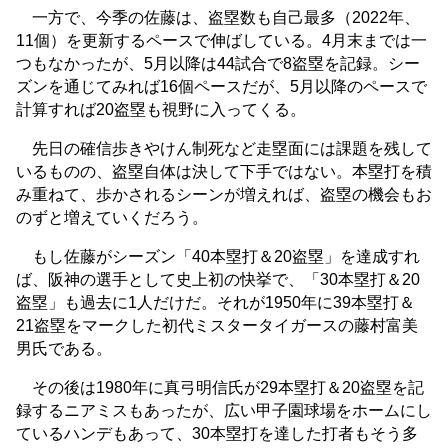
一方で、今季の佐藤は、盗塁数も自己最多（2022年、
11個）を更新するペースで伸ばしている。4月末までは一
つもなかったが、5月以降は44試合で8盗塁を記録。シー
ズンを通じてみれば16個ペースだが、5月以降のペースで
計算すれば20盗塁も視野に入ってくる。
先日の確信歩きやけん制死など走塁面には課題を残して
いるものの、盗塁自体は決して下手ではない。本塁打を積
み重ねて、歩かされるシーンが増えれば、盗塁の機会もお
のずと増えていくだろう。
もし佐藤がシーズン「40本塁打＆20盗塁」を達成すれ
ば、阪神の選手として史上初の快挙で、「30本塁打＆20
盗塁」も過去に1人だけだ。それが1950年に39本塁打＆
21盗塁をマークした初代ミスタータイガースの藤村富美
男氏である。
その後は1980年に真弓明信氏が29本塁打＆20盗塁を記
録するニアミスもあったが、広い甲子園球場をホームにし
ているハンデもあって、30本塁打を達した打者もそう多