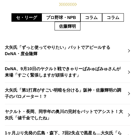
セ・リーグ
プロ野球・NPB
コラム
コラム
佐藤輝明
大矢氏「ずっと使ってやりたい」バットでアピールする
DeNA・度会隆輝
DeNA、9月10日のヤクルト戦できゃりーぱみゅぱみゅさんが
来場「すごく緊張しますが頑張ります」
大矢氏「第1打席がすごい明暗を分ける」阪神・佐藤輝明の調
子のバロメーター！？
ヤクルト・長岡、同学年の奥川の完封をバットでアシスト！大
矢氏「値千金でしたね」
1ヶ月ぶり先発の広島・森下、7回2失点で黒星も…大矢氏「ら