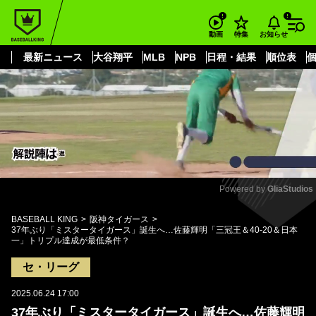
もっと見る
arrow_forward_ios
お知らせ
動画
特集
最新ニュース
大谷翔平
MLB
NPB
日程・結果
順位表
Powered by 
GliaStudios
Mute
BASEBALL KING
阪神タイガース
37年ぶり「ミスタータイガース」誕生へ…佐藤輝明「三冠王＆40-20＆日本
一」トリプル達成が最低条件？
セ・リーグ
2025.06.24 17:00
37年ぶり「ミスタータイガース」誕生へ…佐藤輝明