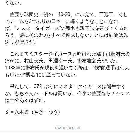
くない。
佐藤が球団史上初の「40-20」に加えて、三冠王、そし
てチームを2年ぶりの日本一に導くようなことになれ
ば、“ミスタータイガース”の襲名も現実味を帯びてくるだ
ろう。逆にその3つをすべて達成しないことには結論は先
送りが濃厚だ。
これまでミスタータイガースと呼ばれた選手は藤村氏の
ほかに、村山実氏、田淵幸一氏、掛布雅之氏がいた。
1988年に掛布氏が現役を退いて以降は、“候補”選手は何人
もいたが“襲名”には至っていない。
果たして、37年ぶりにミスタータイガースは誕生する
か。もちろんハードルは高いが、今季の佐藤ならチャンス
は十分あるはずだ。
文＝八木遊（やぎ・ゆう）
ADVERTISEMENT