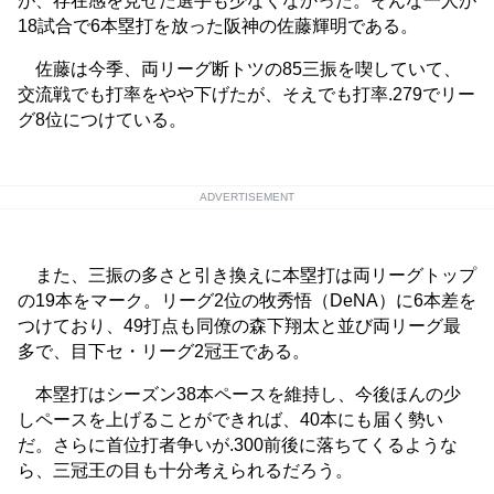
が、存在感を見せた選手も少なくなかった。そんな一人が
18試合で6本塁打を放った阪神の佐藤輝明である。
佐藤は今季、両リーグ断トツの85三振を喫していて、
交流戦でも打率をやや下げたが、そえでも打率.279でリー
グ8位につけている。
ADVERTISEMENT
また、三振の多さと引き換えに本塁打は両リーグトップ
の19本をマーク。リーグ2位の牧秀悟（DeNA）に6本差を
つけており、49打点も同僚の森下翔太と並び両リーグ最
多で、目下セ・リーグ2冠王である。
本塁打はシーズン38本ペースを維持し、今後ほんの少
しペースを上げることができれば、40本にも届く勢い
だ。さらに首位打者争いが.300前後に落ちてくるような
ら、三冠王の目も十分考えられるだろう。