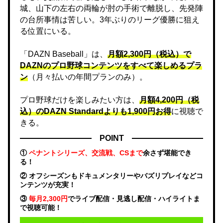
城、山下の左右の両輪が肘の手術で離脱し、先発陣
の台所事情は苦しい。3年ぶりのリーグ優勝に狙え
る位置にいる。
「DAZN Baseball」は、
月額2,300円（税込）で
DAZNのプロ野球コンテンツをすべて楽しめるプラ
ン
（月々払いの年間プランのみ）。
プロ野球だけを楽しみたい方は、
月額4,200円（税
込）のDAZN Standard​よりも1,900円お得
に視聴で
きる。
POINT
①
ペナントシリーズ、交流戦、CSまで
余さず堪能でき
る！
② オフシーズンもドキュメンタリーやバズリプレイなどコ
ンテンツが充実！
③
毎月2,300円
でライブ配信・見逃し配信・ハイライトま
で視聴可能！