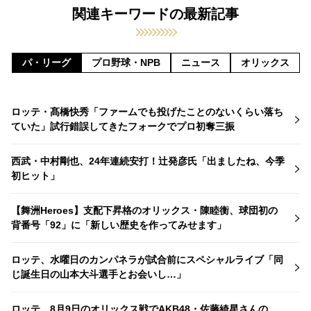
関連キーワードの最新記事
パ・リーグ
プロ野球・NPB
ニュース
オリックス
ロッテ・髙橋快秀「ファームでも投げたことのないくらい落ち
ていた」試行錯誤してきたフォークでプロ初奪三振
西武・中村剛也、24年連続安打！辻発彦氏「出ましたね、今季
初ヒット」
【舞洲Heroes】支配下昇格のオリックス・陳睦衡、球団初の
背番号「92」に「新しい歴史を作ってみせます」
ロッテ、水曜日のカンパネラが試合前にスペシャルライブ「同
じ誕生日の山本大斗選手とお会いし…」
ロッテ、8月9日のオリックス戦でAKB48・佐藤綺星さんの