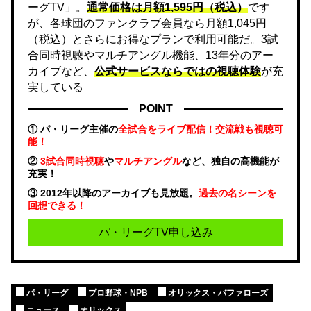
ーグTV」。
通常価格は月額1,595円（税込）
です
が、各球団のファンクラブ会員なら月額1,045円
（税込）とさらにお得なプランで利用可能だ。3試
合同時視聴やマルチアングル機能、13年分のアー
カイブなど、
公式サービスならではの視聴体験
が充
実している
POINT
① パ・リーグ主催の
全試合をライブ配信！交流戦も視聴可
能！
②
3試合同時視聴
や
マルチアングル
など、独自の高機能が
充実！
③ 2012年以降のアーカイブも見放題。
過去の名シーンを
回想できる！
パ・リーグTV申し込み
パ・リーグ
プロ野球・NPB
オリックス・バファローズ
ニュース
オリックス