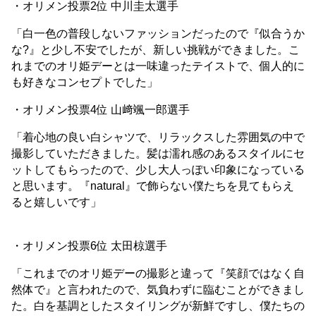
・オリメン投票2位 中川圭太選手
「白一色の普段しないファッションだったので『似合うか
な?』と少し不安でしたが、新しい挑戦ができました。こ
れまでのオリ姫デーとは一味違ったテイストで、個人的に
も好きなコンセプトでした」
・オリメン投票4位 山﨑颯一郎選手
「着心地の良い白シャツで、リラックスした雰囲気の中で
撮影していただきました。髪は濡れ感のあるスタイルにセ
ットしてもらったので、少し大人っぽい印象になっている
と思います。『natural』で飾らない僕たちを見てもらえ
ると嬉しいです」
・オリメン投票6位 太田椋選手
「これまでのオリ姫デーの撮影と違って『笑顔ではなく自
然体で』と言われたので、気負わずに臨むことができまし
た。白を基調としたスタイリングが新鮮ですし、僕たちの