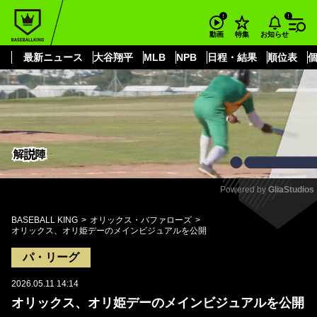
もっと見る
arrow_forward_ios
お知らせ
動画
特集
最新ニュース
大谷翔平
MLB
NPB
日程・結果
順位表
Powered by 
GliaStudios
Mute
BASEBALL KING
オリックス・バファローズ
オリックス、オリ姫デーのメインビジュアルを公開
パ・リーグ
2026.05.11 14:14
オリックス、オリ姫デーのメインビジュアルを公開