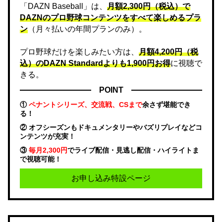
「DAZN Baseball」は、
月額2,300円（税込）で
DAZNのプロ野球コンテンツをすべて楽しめるプラ
ン
（月々払いの年間プランのみ）。
プロ野球だけを楽しみたい方は、
月額4,200円（税
込）のDAZN Standard​よりも1,900円お得
に視聴で
きる。
POINT
①
ペナントシリーズ、交流戦、CSまで
余さず堪能でき
る！
② オフシーズンもドキュメンタリーやバズリプレイなどコ
ンテンツが充実！
③
毎月2,300円
でライブ配信・見逃し配信・ハイライトま
で視聴可能！
お申し込み特設ページ