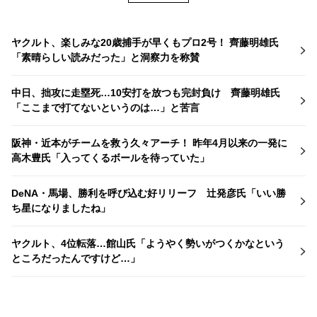
ヤクルト、楽しみな20歳捕手が早くもプロ2号！ 齊藤明雄氏
「素晴らしい読みだった」と洞察力を称賛
中日、拙攻に走塁死…10安打を放つも完封負け 齊藤明雄氏
「ここまで打てないというのは…」と苦言
阪神・近本がチームを救う久々アーチ！ 昨年4月以来の一発に
高木豊氏「入ってくるボールを待っていた」
DeNA・馬場、勝利を呼び込む好リリーフ 辻発彦氏「いい勝
ち星になりましたね」
ヤクルト、4位転落…館山氏「ようやく勢いがつくかなという
ところだったんですけど…」