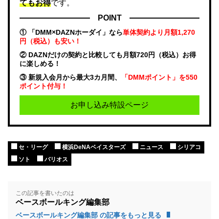
てもお得
です。
POINT
① 「DMM×DAZNホーダイ」なら
単体契約より月額1,270
円（税込）も安い！
② DAZNだけの契約と比較しても月額720円（税込）お得
に楽しめる！
③ 新規入会月から最大3カ月間、
「DMMポイント」を550
ポイント付与！
お申し込み特設ページ
セ・リーグ
横浜DeNAベイスターズ
ニュース
シリアコ
ソト
バリオス
この記事を書いたのは
ベースボールキング編集部
ベースボールキング編集部 の記事をもっと見る