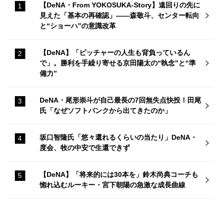
【DeNA・From YOKOSUKA-Story】遠回りの先に
見えた「基本の再確認」——森敬斗、センター転向
と“ショーハ”の意識改革
【DeNA】「ピッチャーの人生も背負っているん
で」。勝利を手繰り寄せる京田陽太の“執念”と“準
備力”
DeNA・尾形崇斗が自己最長の7回無失点快投！田尾
氏「なぜソフトバンクから出てきたのか」
坂口智隆氏「悠々還れるくらいの当たり」DeNA・
度会、牧の中安で生還できず
【DeNA】「将来的には30本を」鈴木尚典コーチも
惚れ込むルーキー・宮下朝陽の急激な成長曲線