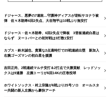
ドジャース、悪夢の7連敗…守護神ディアスが逆転サヨナラ被
弾 佐々木朗希6回2失点、大谷翔平は10戦ぶり無安打
ドジャース・佐々木朗希、6回2失点で降板 3登板連続白星は
ならず ヌートバーとの初対戦は3打数1安打
カブス・鈴木誠也、貴重な2点適時打で25戦連続出塁 新加入
右腕ゴーズマンの初白星を援護
吉田正尚、2戦連続マルチ安打＆2打点で大勝貢献 レッドソッ
クスは9連勝 左腕トーリが6回14Kの圧巻投球
ホワイトソックス・村上宗隆が6戦ぶり25号ソロ オールスタ
ー共闘の新人左腕から豪快アーチ