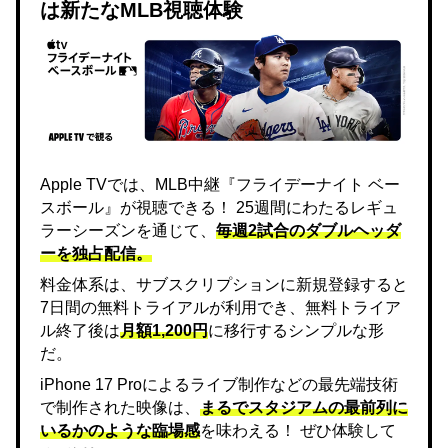
は新たなMLB視聴体験
Apple TVでは、MLB中継『フライデーナイト ベー
スボール』が視聴できる！ 25週間にわたるレギュ
ラーシーズンを通じて、
毎週2試合のダブルヘッダ
ーを独占配信。
料金体系は、サブスクリプションに新規登録すると
7日間の無料トライアルが利用でき、無料トライア
ル終了後は
月額1,200円
に移行するシンプルな形
だ。
iPhone 17 Proによるライブ制作などの最先端技術
で制作された映像は、
まるでスタジアムの最前列に
いるかのような臨場感
を味わえる！ ぜひ体験して