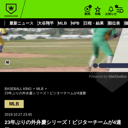
もっと見る
arrow_forward_ios
お知らせ
動画
特集
最新ニュース
大谷翔平
MLB
NPB
日程・結果
順位表
Powered by 
GliaStudios
Mute
BASEBALL KING
MLB
23年ぶりの外弁慶シリーズ！ビジターチームが4連勝
MLB
2019.10.27 23:45
23年ぶりの外弁慶シリーズ！ビジターチームが4連