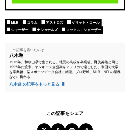
MLB
コラム
アストロズ
ゲリット・コール
シャーザー
ナショナルズ
マックス・シャーザー
この記事を書いたのは
八木遊
1976年、和歌山県で生まれる。地元の高校を卒業後、野茂英雄と同じ
1995年に渡米。ヤンキース全盛期をアメリカで過ごした。米国で大学
を卒業後、某スポーツデータ会社に就職。プロ野球、MLB、NFLの業務
などに携わる。
八木遊 の記事をもっと見る
この記事をシェア