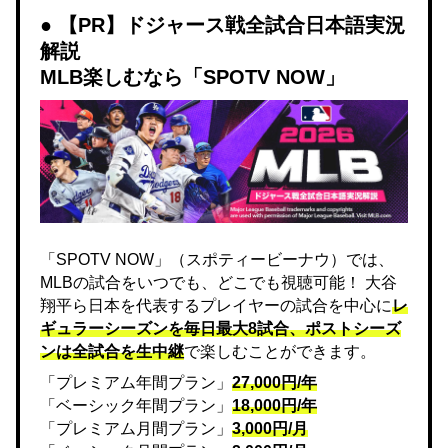
【PR】ドジャース戦全試合日本語実況
解説
MLB楽しむなら「SPOTV NOW」
「SPOTV NOW」（スポティービーナウ）では、
MLBの試合をいつでも、どこでも視聴可能！ 大谷
翔平ら日本を代表するプレイヤーの試合を中心に
レ
ギュラーシーズンを毎日最大8試合、ポストシーズ
ンは全試合を生中継
で楽しむことができます。
「プレミアム年間プラン」
27,000円/年
「ベーシック年間プラン」
18,000円/年
「プレミアム月間プラン」
3,000円/月