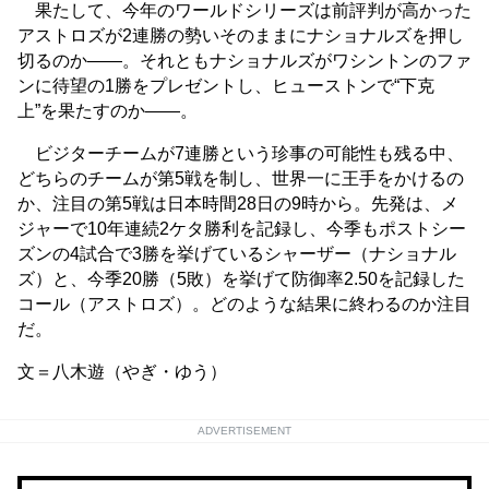
果たして、今年のワールドシリーズは前評判が高かった
アストロズが2連勝の勢いそのままにナショナルズを押し
切るのか――。それともナショナルズがワシントンのファ
ンに待望の1勝をプレゼントし、ヒューストンで“下克
上”を果たすのか――。
ビジターチームが7連勝という珍事の可能性も残る中、
どちらのチームが第5戦を制し、世界一に王手をかけるの
か、注目の第5戦は日本時間28日の9時から。先発は、メ
ジャーで10年連続2ケタ勝利を記録し、今季もポストシー
ズンの4試合で3勝を挙げているシャーザー（ナショナル
ズ）と、今季20勝（5敗）を挙げて防御率2.50を記録した
コール（アストロズ）。どのような結果に終わるのか注目
だ。
文＝八木遊（やぎ・ゆう）
ADVERTISEMENT