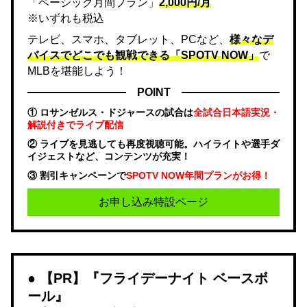
「ベーシック月間プラン」
2,000円/月
※いずれも税込
テレビ、スマホ、タブレット、PCなど、
様々なデ
バイスでどこでも観戦できる「SPOTV NOW」
で
MLBを堪能しよう！
POINT
① ロサンゼルス・ドジャースの試合は
全試合日本語実況・
解説付きでライブ配信
② ライブを見逃しても再度視聴可能。ハイライトや選手ダ
イジェストなど、コンテンツが充実！
③ 割引キャンペーンで
SPOTV NOW年間プランがお得！
お申し込み特設ページ
【PR】『フライデーナイト ベースボ
ール』