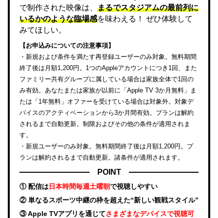
で制作された映像は、
まるでスタジアムの最前列に
いるかのような臨場感
を味わえる！ ぜひ体験して
みてほしい。
【お申込みについての注意事項】
・新規および条件を満たす再登録ユーザーのみ対象。無料期間
終了後は月額1,200円。1つのAppleアカウントにつき1回、また
ファミリー共有グループに属している場合は家族全体で1回の
み有効。あなたまたは家族が以前に「Apple TV 3か月無料」ま
たは「1年無料」オファーを受けている場合は対象外。対象デ
バイスのアクティベーションから3か月間有効。プランは解約
されるまで自動更新。制限およびその他の条件が適用されま
す。
・新規ユーザーのみ対象。無料期間終了後は月額1,200円。プ
ランは解約されるまで自動更新。諸条件が適用されます。
POINT
① 配信は
日本時間毎週土曜朝
で視聴しやすい
② 単なるスポーツ中継の枠を超えた“新しい観戦スタイル”
③ Apple TVアプリを通じて
さまざまなデバイスで視聴可