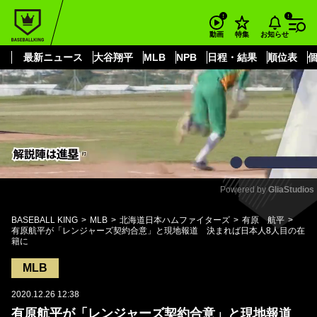
もっと見る
arrow_forward_ios
お知らせ
動画
特集
最新ニュース
大谷翔平
MLB
NPB
日程・結果
順位表
Powered by 
GliaStudios
Mute
BASEBALL KING
MLB
北海道日本ハムファイターズ
有原 航平
有原航平が「レンジャーズ契約合意」と現地報道 決まれば日本人8人目の在
籍に
MLB
2020.12.26 12:38
有原航平が「レンジャーズ契約合意」と現地報道