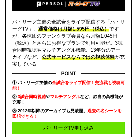
パ・リーグ主催の全試合をライブ配信する「パ・リ
ーグTV」。
通常価格は月額1,595円（税込）
です
が、各球団のファンクラブ会員なら月額1,045円
（税込）とさらにお得なプランで利用可能だ。3試
合同時視聴やマルチアングル機能、13年分のアー
カイブなど、
公式サービスならではの視聴体験
が充
実している
POINT
① パ・リーグ主催の
全試合をライブ配信！交流戦も視聴可
能！
②
3試合同時視聴
や
マルチアングル
など、独自の高機能が
充実！
③ 2012年以降のアーカイブも見放題。
過去の名シーンを
回想できる！
パ・リーグTV申し込み