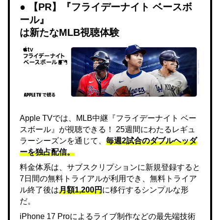
【PR】『フライデーナイト ベースボ
ール』
は新たなMLB視聴体験
Apple TVでは、MLB中継『フライデーナイト ベー
スボール』が視聴できる！ 25週間にわたるレギュ
ラーシーズンを通じて、
毎週2試合のダブルヘッダ
ーを独占配信。
料金体系は、サブスクリプションに新規登録すると
7日間の無料トライアルが利用でき、無料トライア
ル終了後は
月額1,200円
に移行するシンプルな形
だ。
iPhone 17 Proによるライブ制作などの最先端技術