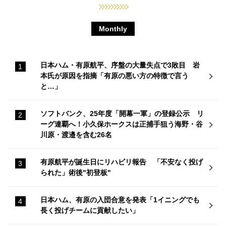
Monthly
日本ハム・有原航平、序盤の大量失点で3敗目 岩
本氏が原因を指摘「有原の悪い方の特徴で言う
と…」
ソフトバンク、25年度「開幕一軍」の登録公示 リ
ーグ連覇へ！小久保ホークスは正捕手狙う海野・谷
川原・渡邉を含む26名
有原航平が誕生日にリハビリ報告 「不安なく投げ
られた」術後"初登板"
日本ハム、有原の入団合意を発表「1イニングでも
長く投げチームに貢献したい」