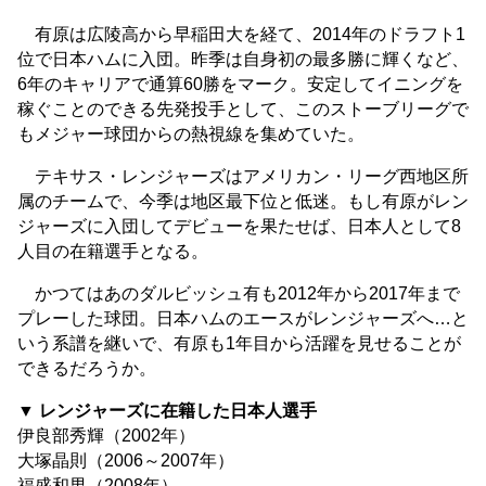
有原は広陵高から早稲田大を経て、2014年のドラフト1
位で日本ハムに入団。昨季は自身初の最多勝に輝くなど、
6年のキャリアで通算60勝をマーク。安定してイニングを
稼ぐことのできる先発投手として、このストーブリーグで
もメジャー球団からの熱視線を集めていた。
テキサス・レンジャーズはアメリカン・リーグ西地区所
属のチームで、今季は地区最下位と低迷。もし有原がレン
ジャーズに入団してデビューを果たせば、日本人として8
人目の在籍選手となる。
かつてはあのダルビッシュ有も2012年から2017年まで
プレーした球団。日本ハムのエースがレンジャーズへ…と
いう系譜を継いで、有原も1年目から活躍を見せることが
できるだろうか。
▼ レンジャーズに在籍した日本人選手
伊良部秀輝（2002年）
大塚晶則（2006～2007年）
福盛和男（2008年）