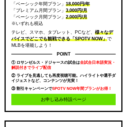
「ベーシック年間プラン」
18,000円/年
「プレミアム月間プラン」
3,000円/月
「ベーシック月間プラン」
2,000円/月
※いずれも税込
テレビ、スマホ、タブレット、PCなど、
様々なデ
バイスでどこでも観戦できる「SPOTV NOW」
で
MLBを堪能しよう！
POINT
① ロサンゼルス・ドジャースの試合は
全試合日本語実況・
解説付きでライブ配信
② ライブを見逃しても再度視聴可能。ハイライトや選手ダ
イジェストなど、コンテンツが充実！
③ 割引キャンペーンで
SPOTV NOW年間プランがお得！
お申し込み特設ページ