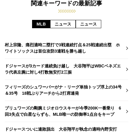
関連キーワードの最新記事
MLB
ニュース
ニュース
村上宗隆、痛烈適時二塁打で3戦連続打点＆25戦連続出塁 ホ
ワイトソックスは首位攻防3連戦を勝ち越し
ドジャースが3カード連続負け越し 大谷翔平はWBCベネズエ
ラ代表左腕に対し4打数無安打2三振
フィリーズのシュワーバーがナ・リーグ単独トップ浮上の34号
＆35号 18戦ぶりアーチから2打席連発
ブリュワーズの剛腕ミジオロウスキーが今季200K一番乗り 6
回3失点で白星ならずも、MLB唯一の防御率1点台をキープ
ドジャースついに連敗脱出 大谷翔平が執念の適時内野安打