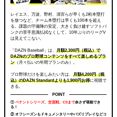
レイエス、万波、野村、清宮らが早くも2桁本塁打
を放つなど、チーム本塁打は早くも100本を超え
る。課題の守備陣の安定、大きく負け越すソフトバ
ンクの苦手意識払拭なくして、10年ぶりのリーグV
は見えてこない。
「DAZN Baseball」は、
月額2,300円（税込）で
DAZNのプロ野球コンテンツをすべて楽しめるプラ
ン
（月々払いの年間プランのみ）。
プロ野球だけを楽しみたい方は、
月額4,200円（税
込）のDAZN Standard​よりも1,900円お得
に視聴で
きる。
POINT
①
ペナントシリーズ、交流戦、CSまで
余さず堪能でき
る！
② オフシーズンもドキュメンタリーやバズリプレイなどコ