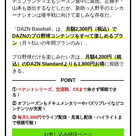
デュプランティエもシーズン途中に退団。正捕手・
山本も放出するなどしたが、新助っ人野手のエンカ
ーナシオンは後半戦に向けて楽しみな存在だ。
「DAZN Baseball」は、
月額2,300円（税込）で
DAZNのプロ野球コンテンツをすべて楽しめるプラ
ン
（月々払いの年間プランのみ）。
プロ野球だけを楽しみたい方は、
月額4,200円（税
込）のDAZN Standard​よりも1,900円お得
に視聴で
きる。
POINT
①
ペナントシリーズ、交流戦、CSまで
余さず堪能でき
る！
② オフシーズンもドキュメンタリーやバズリプレイなどコ
ンテンツが充実！
③
毎月2,300円
でライブ配信・見逃し配信・ハイライトま
で視聴可能！
お申し込み特設ページ