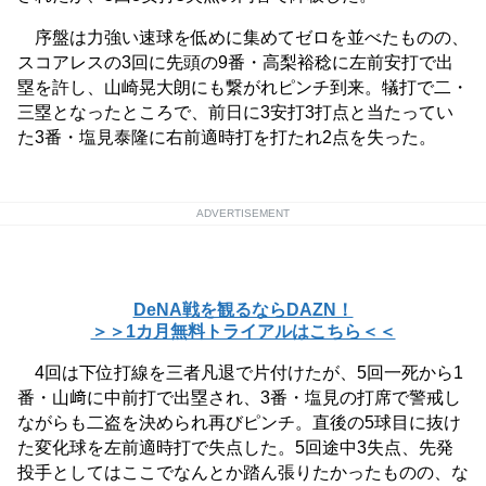
序盤は力強い速球を低めに集めてゼロを並べたものの、
スコアレスの3回に先頭の9番・高梨裕稔に左前安打で出
塁を許し、山崎晃大朗にも繋がれピンチ到来。犠打で二・
三塁となったところで、前日に3安打3打点と当たってい
た3番・塩見泰隆に右前適時打を打たれ2点を失った。
ADVERTISEMENT
DeNA戦を観るならDAZN！
＞＞1カ月無料トライアルはこちら＜＜
4回は下位打線を三者凡退で片付けたが、5回一死から1
番・山﨑に中前打で出塁され、3番・塩見の打席で警戒し
ながらも二盗を決められ再びピンチ。直後の5球目に抜け
た変化球を左前適時打で失点した。5回途中3失点、先発
投手としてはここでなんとか踏ん張りたかったものの、な