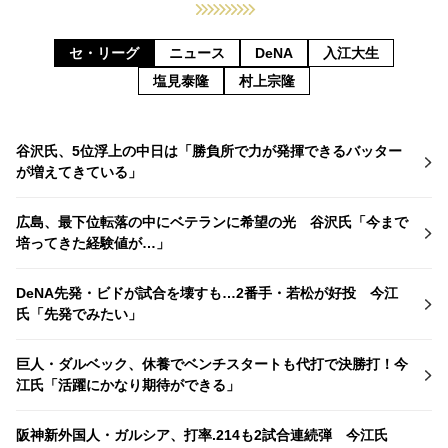
セ・リーグ
ニュース
DeNA
入江大生
塩見泰隆
村上宗隆
谷沢氏、5位浮上の中日は「勝負所で力が発揮できるバッター
が増えてきている」
広島、最下位転落の中にベテランに希望の光 谷沢氏「今まで
培ってきた経験値が…」
DeNA先発・ビドが試合を壊すも…2番手・若松が好投 今江
氏「先発でみたい」
巨人・ダルベック、休養でベンチスタートも代打で決勝打！今
江氏「活躍にかなり期待ができる」
阪神新外国人・ガルシア、打率.214も2試合連続弾 今江氏