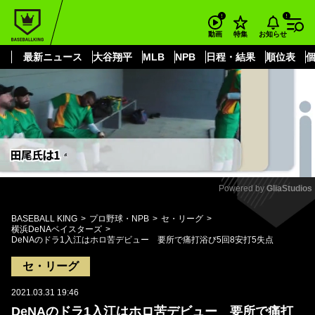
もっと見る
arrow_forward_ios
お知らせ
動画
特集
最新ニュース
大谷翔平
MLB
NPB
日程・結果
順位表
Powered by 
GliaStudios
Mute
BASEBALL KING
プロ野球・NPB
セ・リーグ
横浜DeNAベイスターズ
DeNAのドラ1入江はホロ苦デビュー 要所で痛打浴び5回8安打5失点
セ・リーグ
2021.03.31 19:46
DeNAのドラ1入江はホロ苦デビュー 要所で痛打