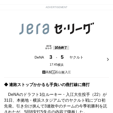
ADVERTISEMENT
試合終了
3
5
DeNA
-
ヤクルト
17:45
横浜
高梨
石山
入江
勝
S
敗
◆ 連敗ストップかかるも手負いの燕打線に痛打
DeNAのドラフト1位ルーキー・入江大生投手（22）が
31日、本拠地・横浜スタジアムでのヤクルト戦にプロ初
先発。引き分け挟んで3連敗中のチームの今季初勝利を託
されたが、5回8安打5失点の内容で降板した。