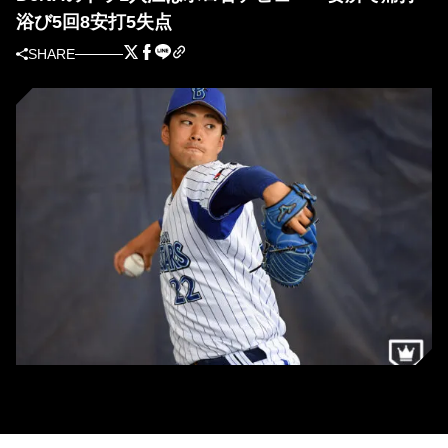
浴び5回8安打5失点
SHARE
DeNA・入江大生