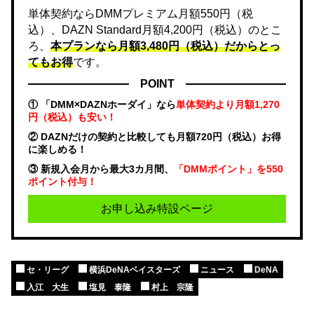
単体契約ならDMMプレミアム月額550円（税
込）、DAZN Standard月額4,200円（税込）のとこ
ろ、
本プランなら月額3,480円（税込）だからとっ
てもお得
です。
POINT
① 「DMM×DAZNホーダイ」なら
単体契約より月額1,270
円（税込）も安い！
② DAZNだけの契約と比較しても月額720円（税込）お得
に楽しめる！
③ 新規入会月から最大3カ月間、
「DMMポイント」を550
ポイント付与！
お申し込み特設ページ
セ・リーグ
横浜DeNAベイスターズ
ニュース
DeNA
入江 大生
塩見 泰隆
村上 宗隆