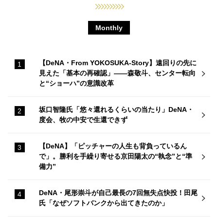
Monthly
【DeNA・From YOKOSUKA-Story】遠回りの先に
見えた「基本の再確認」——森敬斗、センター転向
と“ショーハ”の意識改革
坂口智隆氏「悠々還れるくらいの当たり」DeNA・
度会、牧の中安で生還できず
【DeNA】「ピッチャーの人生も背負っているん
で」。勝利を手繰り寄せる京田陽太の“執念”と“準
備力”
DeNA・尾形崇斗が自己最長の7回無失点快投！田尾
氏「なぜソフトバンクから出てきたのか」