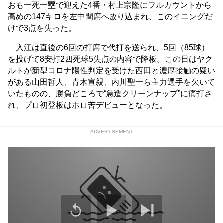
おも一死一塁で迎えた4番・村上宗隆にフルカウントから
高めの147キロを左中間席へ放り込まれ、このイニングだ
けで3点を失った。
入江は直後の6回の打席で代打を送られ、5回（85球）
を投げて8安打2四死球5失点の内容で降板。この日はヤク
ルトが新型コロナ陽性判定を受けた西田と濃厚接触の疑い
がある山田哲人、青木宣親、内川聖一ら主力選手を欠いて
いたものの、勝負どころで“急造クリーンナップ”に痛打さ
れ、プロ初登板はホロ苦デビューとなった。
ADVERTISEMENT