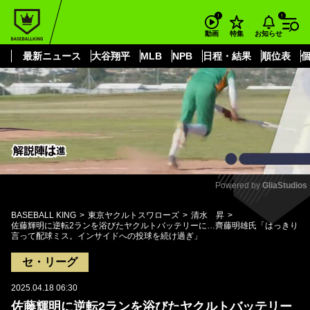
もっと見る
arrow_forward_ios
お知らせ
動画
特集
最新ニュース
大谷翔平
MLB
NPB
日程・結果
順位表
Powered by 
GliaStudios
Mute
BASEBALL KING
東京ヤクルトスワローズ
清水 昇
佐藤輝明に逆転2ランを浴びたヤクルトバッテリーに…齊藤明雄氏「はっきり
言って配球ミス。インサイドへの投球を続け過ぎ」
セ・リーグ
2025.04.18 06:30
佐藤輝明に逆転2ランを浴びたヤクルトバッテリー