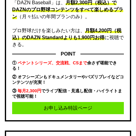
「DAZN Baseball」は、
月額2,300円（税込）で
DAZNのプロ野球コンテンツをすべて楽しめるプラ
ン
（月々払いの年間プランのみ）。
プロ野球だけを楽しみたい方は、
月額4,200円（税
込）のDAZN Standard​よりも1,900円お得
に視聴で
きる。
POINT
①
ペナントシリーズ、交流戦、CSまで
余さず堪能でき
る！
② オフシーズンもドキュメンタリーやバズリプレイなどコ
ンテンツが充実！
③
毎月2,300円
でライブ配信・見逃し配信・ハイライトま
で視聴可能！
お申し込み特設ページ