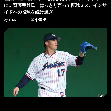
に…齊藤明雄氏「はっきり言って配球ミス。インサ
イドへの投球を続け過ぎ」
SHARE
ヤクルト・清水昇