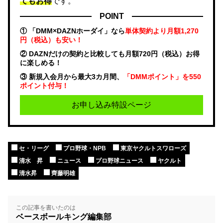
てもお得
です。
POINT
① 「DMM×DAZNホーダイ」なら
単体契約より月額1,270
円（税込）も安い！
② DAZNだけの契約と比較しても月額720円（税込）お得
に楽しめる！
③ 新規入会月から最大3カ月間、
「DMMポイント」を550
ポイント付与！
お申し込み特設ページ
セ・リーグ
プロ野球・NPB
東京ヤクルトスワローズ
清水 昇
ニュース
プロ野球ニュース
ヤクルト
清水昇
齊藤明雄
この記事を書いたのは
ベースボールキング編集部