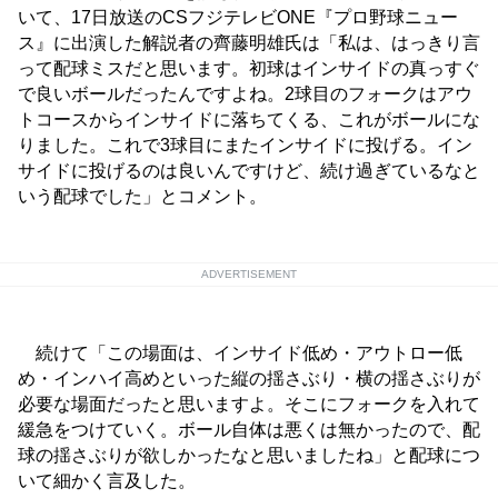
いて、17日放送のCSフジテレビONE『プロ野球ニュー
ス』に出演した解説者の齊藤明雄氏は「私は、はっきり言
って配球ミスだと思います。初球はインサイドの真っすぐ
で良いボールだったんですよね。2球目のフォークはアウ
トコースからインサイドに落ちてくる、これがボールにな
りました。これで3球目にまたインサイドに投げる。イン
サイドに投げるのは良いんですけど、続け過ぎているなと
いう配球でした」とコメント。
ADVERTISEMENT
続けて「この場面は、インサイド低め・アウトロー低
め・インハイ高めといった縦の揺さぶり・横の揺さぶりが
必要な場面だったと思いますよ。そこにフォークを入れて
緩急をつけていく。ボール自体は悪くは無かったので、配
球の揺さぶりが欲しかったなと思いましたね」と配球につ
いて細かく言及した。