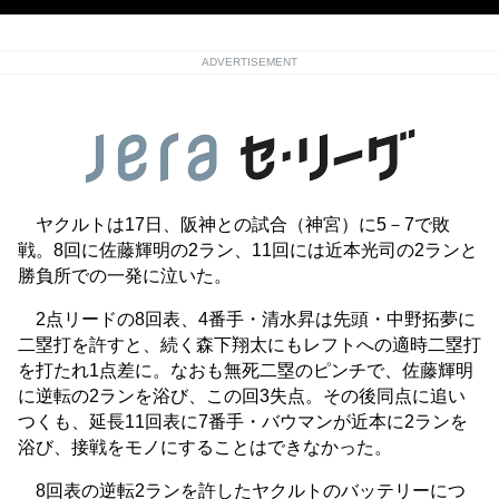
ADVERTISEMENT
ヤクルトは17日、阪神との試合（神宮）に5－7で敗
戦。8回に佐藤輝明の2ラン、11回には近本光司の2ランと
勝負所での一発に泣いた。
2点リードの8回表、4番手・清水昇は先頭・中野拓夢に
二塁打を許すと、続く森下翔太にもレフトへの適時二塁打
を打たれ1点差に。なおも無死二塁のピンチで、佐藤輝明
に逆転の2ランを浴び、この回3失点。その後同点に追い
つくも、延長11回表に7番手・バウマンが近本に2ランを
浴び、接戦をモノにすることはできなかった。
8回表の逆転2ランを許したヤクルトのバッテリーにつ