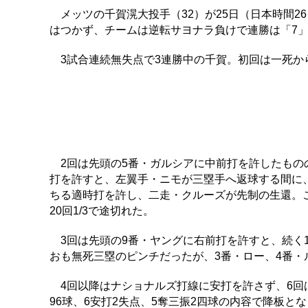
メッツの千賀滉大投手（32）が25日（日本時間2
はつかず、チームは逆転サヨナラ負けで連勝は「7
3試合連続無失点で3連勝中の千賀。初回は一死か
2回は先頭の5番・ガルシアに中前打を許したもの
打を許すと、左翼手・ニモが三塁手へ返球する間に
ちる適時打を許し、二走・クルーズが先制の生還。
20回1/3で途切れた。
3回は先頭の9番・ヤングに右前打を許すと、続く
おも無死三塁のピンチだったが、3番・ロー、4番・
4回以降はナショナルズ打線に安打を許さず、6回
96球、6安打2失点、5奪三振2四球の内容で降板とな