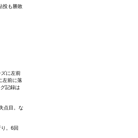
粘投も勝敗
ーズに左前
に左前に落
ング記録は
失点目。な
り。6回