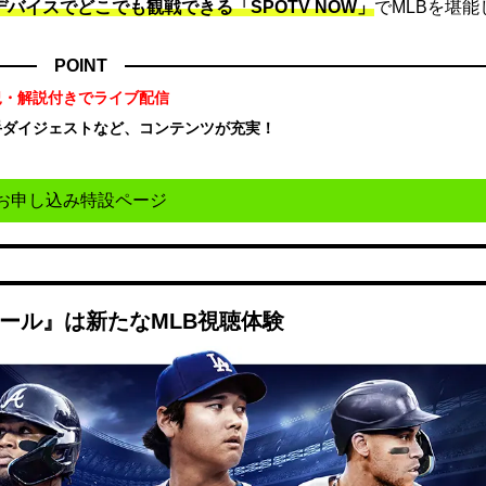
デバイスでどこでも観戦できる「SPOTV NOW」
でMLBを堪能
POINT
況・解説付きでライブ配信
手ダイジェストなど、コンテンツが充実！
！
お申し込み特設ページ
ボール』は新たなMLB視聴体験