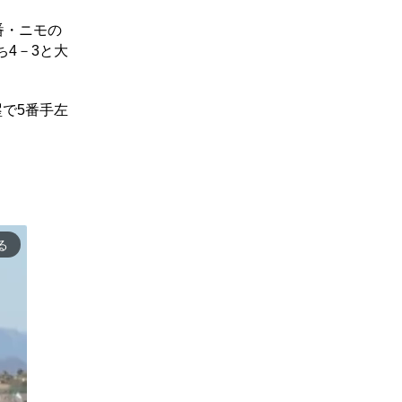
番・ニモの
4－3と大
で5番手左
る