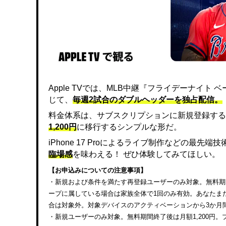
Apple TVでは、MLB中継『フライデーナイ
じて、
毎週2試合のダブルヘッダーを独占配信。
料金体系は、サブスクリプションに新規登録する
1,200円
に移行するシンプルな形だ。
iPhone 17 Proによるライブ制作などの最先
臨場感
を味わえる！ ぜひ体験してみてほしい。
【お申込みについての注意事項】
・新規および条件を満たす再登録ユーザーのみ対象。無料期間終
ープに属している場合は家族全体で1回のみ有効。あなたまたは
合は対象外。対象デバイスのアクティベーションから3か月
・新規ユーザーのみ対象。無料期間終了後は月額1,200円