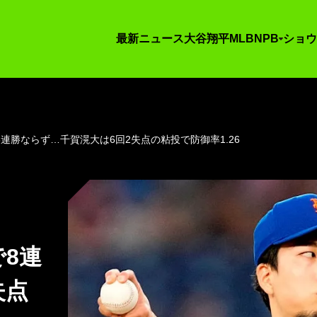
最新ニュース
大谷翔平
MLB
NPB
ショウ
連勝ならず…千賀滉大は6回2失点の粘投で防御率1.26
8連
失点