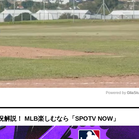
Powered by 
GliaSt
Mute
説！ MLB楽しむなら「SPOTV NOW」