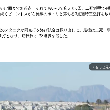
7回まで無得点。それでも0－3で迎えた8回、二死満塁で4
続くビエントスが右翼線のポトリと落ちる3点適時三塁打を放ち
腕のスタニクが同点打を浴び試合は振り出しに。最後は二死一塁
ラ打となり、逆転負けで8連勝を逃した。
もっと見
arrow_forward_ios