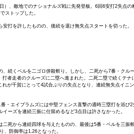
6日）、敵地でのナショナルズ戦に先発登板。6回6安打2失点の
」でストップした。
ら安打を許したものの、後続を退け無失点スタートを切った。
の、続くベルを二ゴロ併殺斬り。しかし、二死から7番・クル
、打者走者のクルーズに二塁へ進まれた。二死二塁で続くテナ
これが千賀にとって4試合ぶりの失点となり、連続無失点イニ
1番・エイブラムズには中堅フェンス直撃の適時三塁打を浴び2
ルイーズを連続三振に仕留めるなど3点目は許さなかった。
は二死から連続四球を与えたものの、最後は5番・ベルを三振斬
り、防御率は1.26となった。