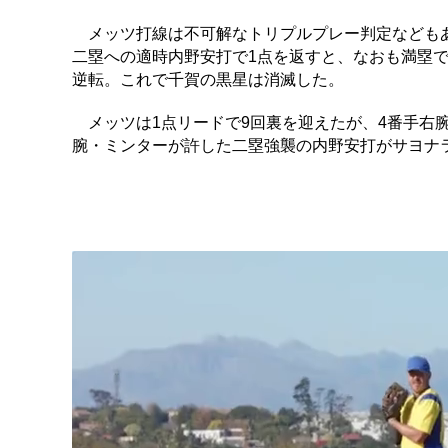
メッツ打線は不可解なトリプルプレー判定などもあり
二塁への適時内野安打で1点を返すと、なおも満塁で
逆転。これで千賀の黒星は消滅した。
メッツは1点リードで9回裏を迎えたが、4番手右
腕・ミンターが許した二塁強襲の内野安打がサヨナ