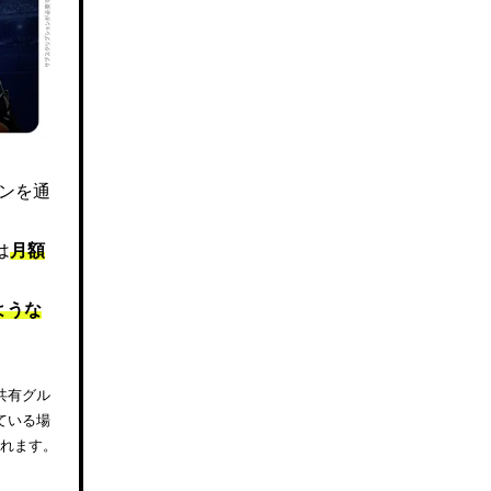
ズンを通
は
月額
ような
共有グル
ている場
されます。