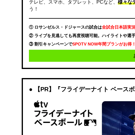
テレビ、スマホ、タブレット、PCなど、
様々な
う！
① ロサンゼルス・ドジャースの試合は
全試合日本語実
② ライブを見逃しても再度視聴可能。ハイライトや選
③ 割引キャンペーンで
SPOTV NOW年間プランがお得
【PR】『フライデーナイト ベース