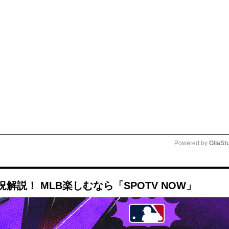
Powered by 
GliaSt
Mute
説！ MLB楽しむなら「SPOTV NOW」