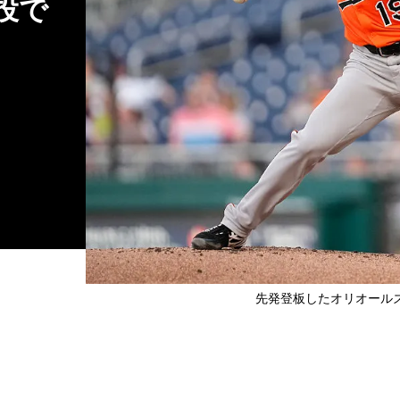
投で
先発登板したオリオールズ・