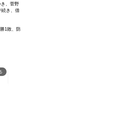
つき、菅野
が続き、借
勝1敗、防
る