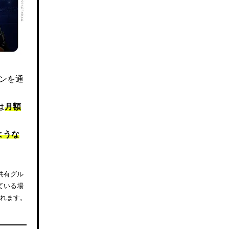
ズンを通
は
月額
ような
共有グル
ている場
されます。