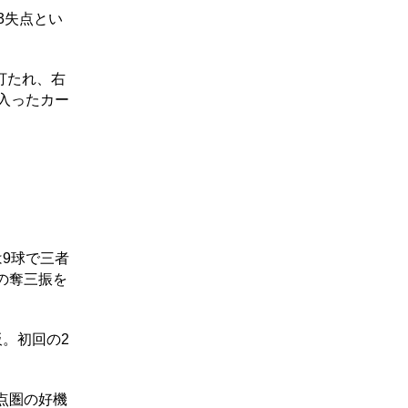
3失点とい
打たれ、右
入ったカー
9球で三者
の奪三振を
。初回の2
。
点圏の好機