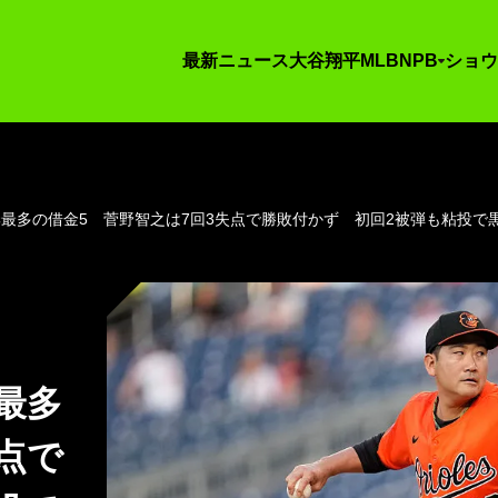
最新ニュース
大谷翔平
MLB
NPB
ショウ
最多の借金5 菅野智之は7回3失点で勝敗付かず 初回2被弾も粘投で
最多
点で