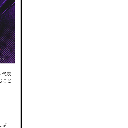
を代表
むこと
しよ