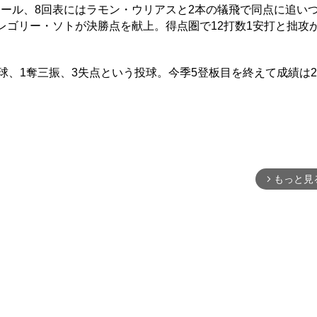
ール、8回表にはラモン・ウリアスと2本の犠飛で同点に追い
レゴリー・ソトが決勝点を献上。得点圏で12打数1安打と拙攻
球、1奪三振、3失点という投球。今季5登板目を終えて成績は2
もっと見
arrow_forward_ios