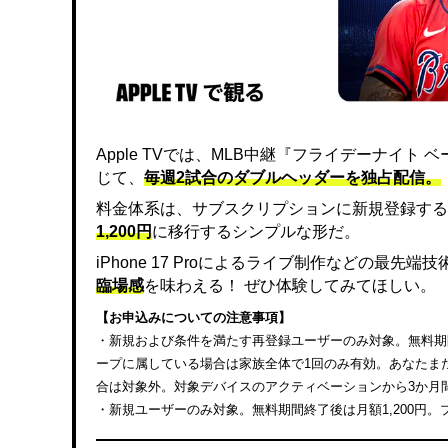
Apple TVでは、MLB中継『フライデーナイ
じて、
毎週2試合のダブルヘッダーを独占配信。
料金体系は、サブスクリプションに新規登録する
1,200円
に移行するシンプルな形だ。
iPhone 17 Proによるライブ制作などの最先
臨場感
を味わえる！ ぜひ体験してみてほしい。
【お申込みについての注意事項】
・新規および条件を満たす再登録ユーザーのみ対象。無料期間終
ープに属している場合は家族全体で1回のみ有効。あなたまたは
合は対象外。対象デバイスのアクティベーションから3か月
・新規ユーザーのみ対象。無料期間終了後は月額1,200円