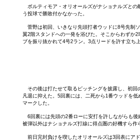
ボルティモア・オリオールズがナショナルズとの敵地
う投球で勝敗付かなかった。
菅野は初回、いきなり先頭打者ウッドに8号先制ソ
翼2階スタンドへの一発を浴びた。そこからわずか2
ブを振り抜かれて4号2ラン。3点リードを許す立ち
その後は打たせて取るピッチングを披露し、初回の
凡退に抑えた。5回裏には、二死から1番ウッドを
マークした。
6回裏には先頭の2番ローに安打を許しながらも後
被弾以外はナショナルズ打線に得点圏の好機すら作
前日完封負けを喫したオリオールズは3回表にアド