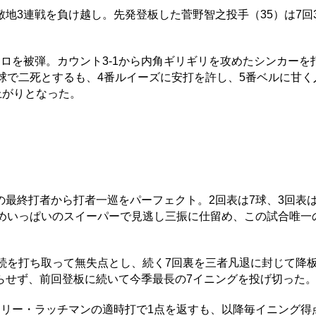
3連戦を負け越し。先発登板した菅野智之投手（35）は7回
ロを被弾。カウント3-1から内角ギリギリを攻めたシンカーを
球で二死とするも、4番ルイーズに安打を許し、5番ベルに甘く
上がりとなった。
最終打者から打者一巡をパーフェクト。2回表は7球、3回表は
低めいっぱいのスイーパーで見逃し三振に仕留め、この試合唯一
続を打ち取って無失点とし、続く7回裏を三者凡退に封じて降板
らせず、前回登板に続いて今季最長の7イニングを投げ切った
リー・ラッチマンの適時打で1点を返すも、以降毎イニング得