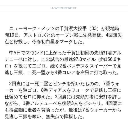
ADVERTISEMENT
ニューヨーク・メッツの千賀滉大投手（33）が現地時
間19日、アストロズとのオープン戦に先発登板。4回無失
点と好投し、今春初白星をマークした。
中5日でマウンドに上がった千賀は初回の先頭打者アル
テューベに対し、この試合の最速97.3マイル（約156.6キ
ロ）を投じて二ゴロ。続く2番パレデスをスイーパーで見
逃し三振、二死一塁から4番コレアを左飛に打ち取った。
2回裏には一死二塁とピンチを招いたものの、7番ウォ
ーカーを遊ゴロ、8番ディアスをフォークで見逃し三振に
仕留めてゼロに抑えた。3回裏には先頭打者に安打を許し
ながら、1番アルテューベら後続3人をピシャリ。4回裏に
も得点圏に走者を背負ったが、最後は7番ウォーカーから
見逃し三振を奪い、無失点で降板した。