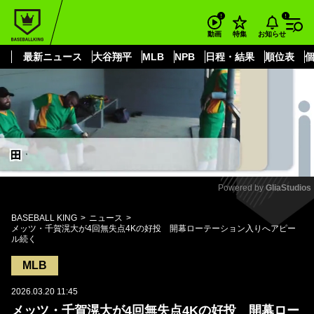
もっと見る
arrow_forward_ios
お知らせ
動画
特集
最新ニュース
大谷翔平
MLB
NPB
日程・結果
順位表
Powered by 
GliaStudios
Mute
BASEBALL KING
ニュース
メッツ・千賀滉大が4回無失点4Kの好投 開幕ローテーション入りへアピー
ル続く
MLB
2026.03.20 11:45
メッツ・千賀滉大が4回無失点4Kの好投 開幕ロー