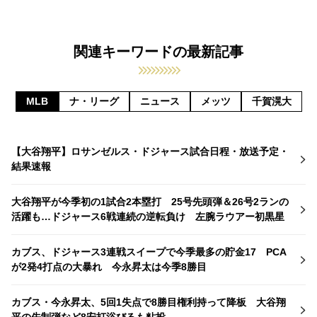
関連キーワードの最新記事
MLB
ナ・リーグ
ニュース
メッツ
千賀滉大
【大谷翔平】ロサンゼルス・ドジャース試合日程・放送予定・
結果速報
大谷翔平が今季初の1試合2本塁打 25号先頭弾＆26号2ランの
活躍も…ドジャース6戦連続の逆転負け 左腕ラウアー初黒星
カブス、ドジャース3連戦スイープで今季最多の貯金17 PCA
が2発4打点の大暴れ 今永昇太は今季8勝目
カブス・今永昇太、5回1失点で8勝目権利持って降板 大谷翔
平の先制弾など8安打浴びるも粘投