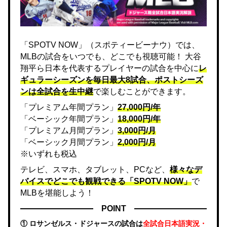
「SPOTV NOW」（スポティービーナウ）では、
MLBの試合をいつでも、どこでも視聴可能！ 大谷
翔平ら日本を代表するプレイヤーの試合を中心に
レ
ギュラーシーズンを毎日最大8試合、ポストシーズ
ンは全試合を生中継
で楽しむことができます。
「プレミアム年間プラン」
27,000円/年
「ベーシック年間プラン」
18,000円/年
「プレミアム月間プラン」
3,000円/月
「ベーシック月間プラン」
2,000円/月
※いずれも税込
テレビ、スマホ、タブレット、PCなど、
様々なデ
バイスでどこでも観戦できる「SPOTV NOW」
で
MLBを堪能しよう！
POINT
① ロサンゼルス・ドジャースの試合は
全試合日本語実況・