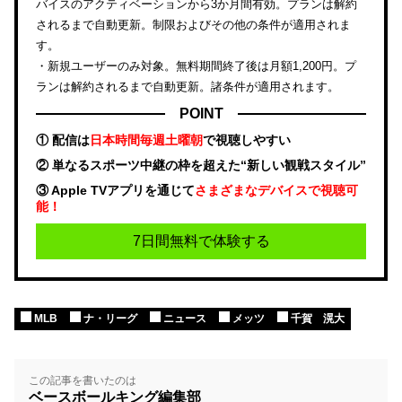
バイスのアクティベーションから3か月間有効。プランは解約
されるまで自動更新。制限およびその他の条件が適用されま
す。
・新規ユーザーのみ対象。無料期間終了後は月額1,200円。プ
ランは解約されるまで自動更新。諸条件が適用されます。
POINT
① 配信は
日本時間毎週土曜朝
で視聴しやすい
② 単なるスポーツ中継の枠を超えた“新しい観戦スタイル”
③ Apple TVアプリを通じて
さまざまなデバイスで視聴可
能！
7日間無料で体験する
MLB
ナ・リーグ
ニュース
メッツ
千賀 滉大
この記事を書いたのは
ベースボールキング編集部