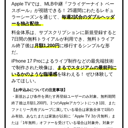
Apple TVでは、MLB中継『フライデーナイト ベー
スボール』が視聴できる！ 25週間にわたるレギュ
ラーシーズンを通じて、
毎週2試合のダブルヘッダ
ーを独占配信。
料金体系は、サブスクリプションに新規登録すると
7日間の無料トライアルが利用でき、無料トライア
ル終了後は
月額1,200円
に移行するシンプルな形
だ。
iPhone 17 Proによるライブ制作などの最先端技術
で制作された映像は、
まるでスタジアムの最前列に
いるかのような臨場感
を味わえる！ ぜひ体験して
みてほしい。
【お申込みについての注意事項】
・新規および条件を満たす再登録ユーザーのみ対象。無料期間
終了後は月額1,200円。1つのAppleアカウントにつき1回、また
ファミリー共有グループに属している場合は家族全体で1回の
み有効。あなたまたは家族が以前に「Apple TV 3か月無料」ま
たは「1年無料」オファーを受けている場合は対象外。対象デ