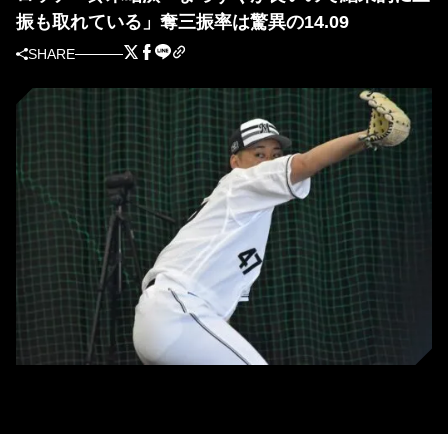
振も取れている」奪三振率は驚異の14.09
SHARE
ロッテ・鈴木昭汰（撮影＝岩下雄太）