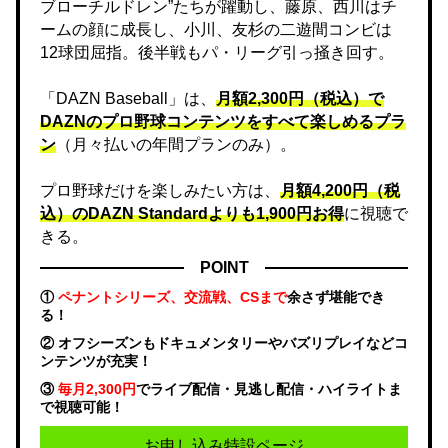
ブローチルドレン”たちが躍動し、藤原、西川はチ
ームの顔に成長し、小川、友杉の二遊間コンビは
12球団屈指。後半戦もパ・リーグ引っ掻き回す。
「DAZN Baseball」は、
月額2,300円（税込）で
DAZNのプロ野球コンテンツをすべて楽しめるプラ
ン
（月々払いの年間プランのみ）。
プロ野球だけを楽しみたい方は、
月額4,200円（税
込）のDAZN Standard​よりも1,900円お得
に視聴で
きる。
POINT
①
ペナントシリーズ、交流戦、CSまで
余さず堪能でき
る！
② オフシーズンもドキュメンタリーやバズリプレイなどコ
ンテンツが充実！
③
毎月2,300円
でライブ配信・見逃し配信・ハイライトま
で視聴可能！
お申し込み特設ページ