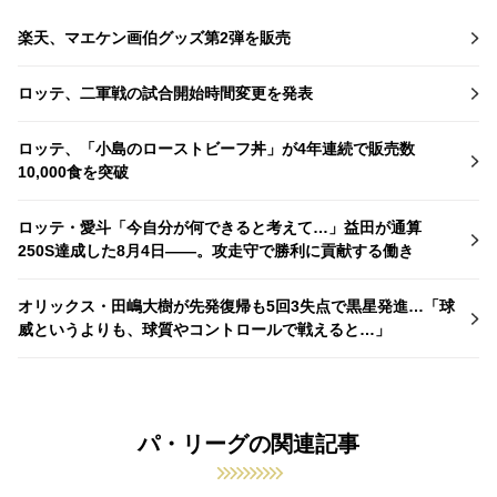
楽天、マエケン画伯グッズ第2弾を販売
ロッテ、二軍戦の試合開始時間変更を発表
ロッテ、「小島のローストビーフ丼」が4年連続で販売数
10,000食を突破
ロッテ・愛斗「今自分が何できると考えて…」益田が通算
250S達成した8月4日――。攻走守で勝利に貢献する働き
オリックス・田嶋大樹が先発復帰も5回3失点で黒星発進…「球
威というよりも、球質やコントロールで戦えると…」
パ・リーグの関連記事