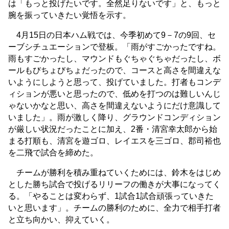
は「もっと投げたいです。全然足りないです」と、もっと
腕を振っていきたい覚悟を示す。
4月15日の日本ハム戦では、今季初めて9－7の9回、セ
ーブシチュエーションで登板。「雨がすごかったですね。
雨もすごかったし、マウンドもぐちゃぐちゃだったし、ボ
ールもびちょびちょだったので、コースと高さを間違えな
いようにしようと思って、投げていました。打者もコンデ
ィションが悪いと思ったので、低めを打つのは難しいんじ
ゃないかなと思い、高さを間違えないようにだけ意識して
いました」。雨が激しく降り、グラウンドコンディション
が厳しい状況だったことに加え、2番・清宮幸太郎から始
まる打順も、清宮を遊ゴロ、レイエスを三ゴロ、郡司裕也
を二飛で試合を締めた。
チームが勝利を積み重ねていくためには、鈴木をはじめ
とした勝ち試合で投げるリリーフの働きが大事になってく
る。「やることは変わらず、1試合1試合頑張っていきた
いと思います」。チームの勝利のために、全力で相手打者
と立ち向かい、抑えていく。