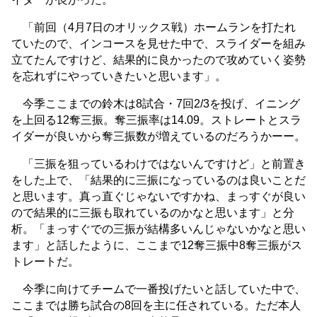
「前回（4月7日のオリックス戦）ホームランを打たれ
ていたので、インコースを見せた中で、スライダーを組み
立てたんですけど、結果的に良かったので攻めていく姿勢
を忘れずにやっていきたいと思います」。
今季ここまでの鈴木は8試合・7回2/3を投げ、イニング
を上回る12奪三振。奪三振率は14.09。ストレートとスラ
イダーが良いから奪三振数が増えているのだろうかーー。
「三振を狙っているわけではないんですけど」と前置き
をした上で、「結果的に三振になっているのは良いことだ
と思います。真っ直ぐじゃないですかね、まっすぐが良い
ので結果的に三振も取れているのかなと思います」と分
析。「まっすぐでの三振が結構多いんじゃないかなと思い
ます」と話したように、ここまで12奪三振中8奪三振がス
トレートだ。
今季に向けてチームで一番投げたいと話していた中で、
ここまでは勝ち試合の8回を主に任されている。ただ本人