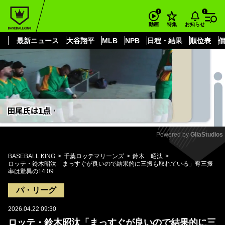
もっと見る
arrow_forward_ios
お知らせ
動画
特集
最新ニュース
大谷翔平
MLB
NPB
日程・結果
順位表
Powered by 
GliaStudios
Mute
BASEBALL KING
千葉ロッテマリーンズ
鈴木 昭汰
ロッテ・鈴木昭汰「まっすぐが良いので結果的に三振も取れている」奪三振
率は驚異の14.09
パ・リーグ
2026.04.22 09:30
ロッテ・鈴木昭汰「まっすぐが良いので結果的に三