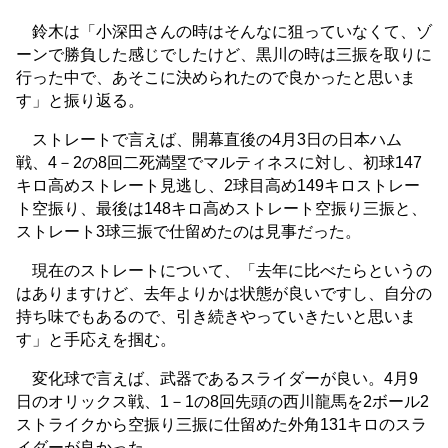
鈴木は「小深田さんの時はそんなに狙っていなくて、ゾ
ーンで勝負した感じでしたけど、黒川の時は三振を取りに
行った中で、あそこに決められたので良かったと思いま
す」と振り返る。
ストレートで言えば、開幕直後の4月3日の日本ハム
戦、4－2の8回二死満塁でマルティネスに対し、初球147
キロ高めストレート見逃し、2球目高め149キロストレー
ト空振り、最後は148キロ高めストレート空振り三振と、
ストレート3球三振で仕留めたのは見事だった。
現在のストレートについて、「去年に比べたらというの
はありますけど、去年よりかは状態が良いですし、自分の
持ち味でもあるので、引き続きやっていきたいと思いま
す」と手応えを掴む。
変化球で言えば、武器であるスライダーが良い。4月9
日のオリックス戦、1－1の8回先頭の西川龍馬を2ボール2
ストライクから空振り三振に仕留めた外角131キロのスラ
イダーが良かった。