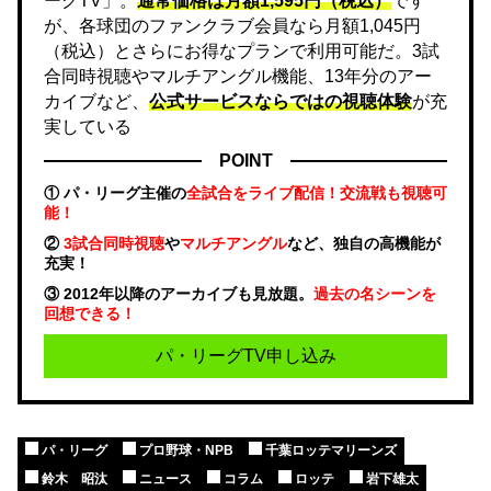
ーグTV」。
通常価格は月額1,595円（税込）
です
が、各球団のファンクラブ会員なら月額1,045円
（税込）とさらにお得なプランで利用可能だ。3試
合同時視聴やマルチアングル機能、13年分のアー
カイブなど、
公式サービスならではの視聴体験
が充
実している
POINT
① パ・リーグ主催の
全試合をライブ配信！交流戦も視聴可
能！
②
3試合同時視聴
や
マルチアングル
など、独自の高機能が
充実！
③ 2012年以降のアーカイブも見放題。
過去の名シーンを
回想できる！
パ・リーグTV申し込み
パ・リーグ
プロ野球・NPB
千葉ロッテマリーンズ
鈴木 昭汰
ニュース
コラム
ロッテ
岩下雄太