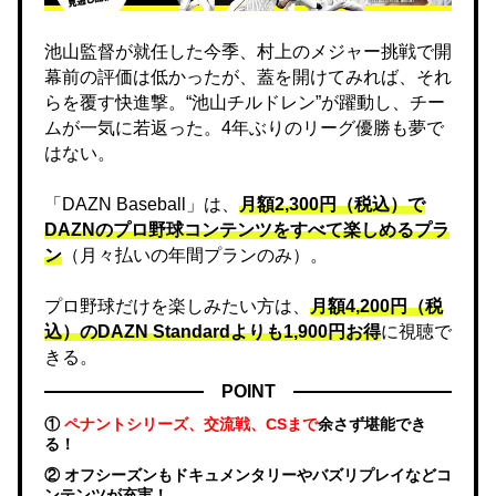
池山監督が就任した今季、村上のメジャー挑戦で開
幕前の評価は低かったが、蓋を開けてみれば、それ
らを覆す快進撃。“池山チルドレン”が躍動し、チー
ムが一気に若返った。4年ぶりのリーグ優勝も夢で
はない。
「DAZN Baseball」は、
月額2,300円（税込）で
DAZNのプロ野球コンテンツをすべて楽しめるプラ
ン
（月々払いの年間プランのみ）。
プロ野球だけを楽しみたい方は、
月額4,200円（税
込）のDAZN Standard​よりも1,900円お得
に視聴で
きる。
POINT
①
ペナントシリーズ、交流戦、CSまで
余さず堪能でき
る！
② オフシーズンもドキュメンタリーやバズリプレイなどコ
ンテンツが充実！