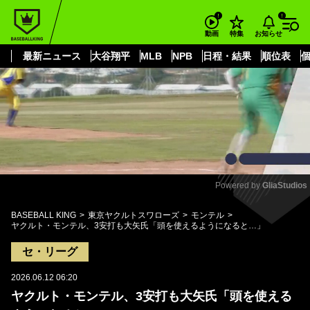
もっと見る
arrow_forward_ios
お知らせ
動画
特集
最新ニュース
大谷翔平
MLB
NPB
日程・結果
順位表
Powered by 
GliaStudios
Mute
BASEBALL KING
東京ヤクルトスワローズ
モンテル
ヤクルト・モンテル、3安打も大矢氏「頭を使えるようになると…」
セ・リーグ
2026.06.12 06:20
ヤクルト・モンテル、3安打も大矢氏「頭を使える