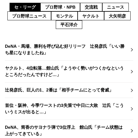
セ・リーグ
プロ野球・NPB
交流戦
ニュース
プロ野球ニュース
モンテル
ヤクルト
大矢明彦
平石洋介
DeNA・馬場、勝利を呼び込む好リリーフ 辻発彦氏「いい勝
ち星になりましたね」
ヤクルト、4位転落…館山氏「ようやく勢いがつくかなという
ところだったんですけど…」
辻発彦氏、巨人の1、2番は「相手チームにとって脅威」
首位・阪神、今季ワーストの3失策で中日に大敗 辻氏「こう
いうミスが出ると…」
DeNA、筒香のサヨナラ弾で3位浮上 館山氏「チーム状態は
上がってきている」