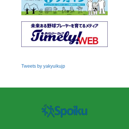
Tweets by yakyuikujp