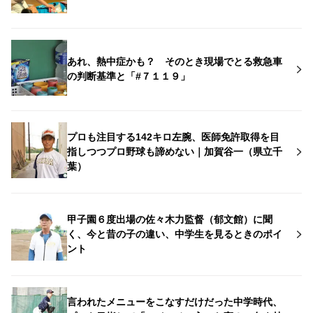
あれ、熱中症かも？ そのとき現場でとる救急車
の判断基準と「#７１１９」
プロも注目する142キロ左腕、医師免許取得を目
指しつつプロ野球も諦めない｜加賀谷一（県立千
葉）
甲子園６度出場の佐々木力監督（郁文館）に聞
く、今と昔の子の違い、中学生を見るときのポイ
ント
言われたメニューをこなすだけだった中学時代、