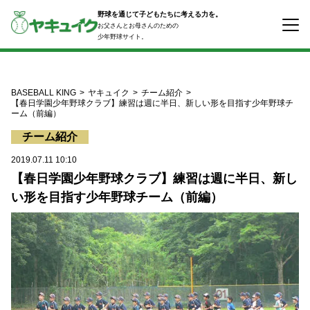
コ
野球を通じて子どもたちに考える力を。
ン
お父さんとお母さんのための
テ
少年野球サイト。
ン
ツ
へ
ス
BASEBALL KING
ヤキュイク
チーム紹介
キ
【春日学園少年野球クラブ】練習は週に半日、新しい形を目指す少年野球チ
ーム（前編）
ッ
プ
チーム紹介
2019.07.11 10:10
【春日学園少年野球クラブ】練習は週に半日、新し
い形を目指す少年野球チーム（前編）