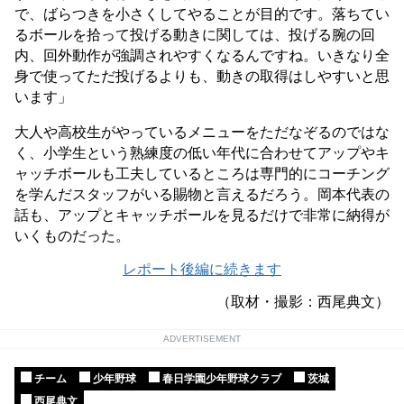
で、ばらつきを小さくしてやることが目的です。落ちてい
るボールを拾って投げる動きに関しては、投げる腕の回
内、回外動作が強調されやすくなるんですね。いきなり全
身で使ってただ投げるよりも、動きの取得はしやすいと思
います」
大人や高校生がやっているメニューをただなぞるのではな
く、小学生という熟練度の低い年代に合わせてアップやキ
ャッチボールも工夫しているところは専門的にコーチング
を学んだスタッフがいる賜物と言えるだろう。岡本代表の
話も、アップとキャッチボールを見るだけで非常に納得が
いくものだった。
レポート後編に続きます
（取材・撮影：西尾典文）
ADVERTISEMENT
チーム
少年野球
春日学園少年野球クラブ
茨城
西尾典文