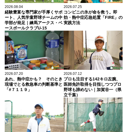
2026.08.04
2026.07.25
経験豊富な専門家が手厚くサポ
コンビニの氷が命を救う。即
ート、人気学童野球チームの中
効・熱中症応急処置「FIRE」の
学部が発足｜練馬アークス・ベ
実践方法
ースボールクラブU-15
2026.07.20
2026.07.12
あれ、熱中症かも？ そのとき
プロも注目する142キロ左腕、
現場でとる救急車の判断基準と
医師免許取得を目指しつつプロ
「#７１１９」
野球も諦めない｜加賀谷一（県
立千葉）