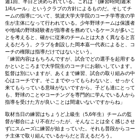
週1回、半日と決められている。これは「(練習時間)週末
1/4ルール」というクラブの方針によるものだ。そしてチ
ームの指導について、筑波大学大学院のコーチ学専攻の学
生が主体になって行われている。少年野球チームは保護者
や地域の野球経験者が指導者を務めているケースが多いこ
とを考えると、確かに従来のチームとは大きく異なると言
えるだろう。クラブを創設した岡本嘉一代表によると、コ
ーチの権限は指導だけではないという。
「練習内容はもちろんですが、試合でどの選手を起用する
かといところまで大学院生のコーチにお願いしています。
監督は別にいますが、あくまで練習、試合の取り組みの中
心はコーチです。そこまでやってもらわないと、せっかく
来てもらっている意味がないですから。子ども達にとって
も、野球のことやコーチングを専門的に学んでいる人から
指導を受けた方が良いことは間違いないですからね」
取材当日の練習はちょうど上級生（5,6年生）チームの監
督が都合により不在だったが、そんなことは全く感じさせ
ずにスムーズに練習が始まっていた。それも普段からコー
チ主体で取り組んでいるからだと言えるだろう。