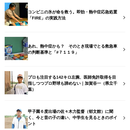
コンビニの氷が命を救う。即効・熱中症応急処置
「FIRE」の実践方法
あれ、熱中症かも？ そのとき現場でとる救急車
の判断基準と「#７１１９」
プロも注目する142キロ左腕、医師免許取得を目
指しつつプロ野球も諦めない｜加賀谷一（県立千
葉）
甲子園６度出場の佐々木力監督（郁文館）に聞
く、今と昔の子の違い、中学生を見るときのポイ
ント