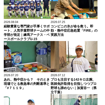
2026.08.04
2026.07.25
経験豊富な専門家が手厚くサポ
コンビニの氷が命を救う。即
ート、人気学童野球チームの中
効・熱中症応急処置「FIRE」の
学部が発足｜練馬アークス・ベ
実践方法
ースボールクラブU-15
2026.07.20
2026.07.12
あれ、熱中症かも？ そのとき
プロも注目する142キロ左腕、
現場でとる救急車の判断基準と
医師免許取得を目指しつつプロ
「#７１１９」
野球も諦めない｜加賀谷一（県
立千葉）