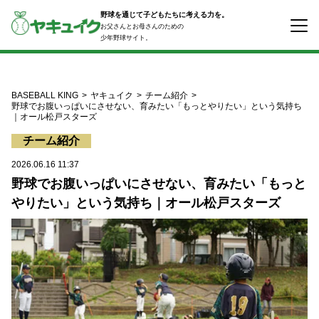
コ
野球を通じて子どもたちに考える力を。
ン
お父さんとお母さんのための
テ
少年野球サイト。
ン
ツ
へ
ス
BASEBALL KING
ヤキュイク
チーム紹介
キ
野球でお腹いっぱいにさせない、育みたい「もっとやりたい」という気持ち
｜オール松戸スターズ
ッ
プ
チーム紹介
2026.06.16 11:37
野球でお腹いっぱいにさせない、育みたい「もっと
やりたい」という気持ち｜オール松戸スターズ