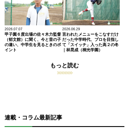
2026.07.07
2026.06.29
甲子園６度出場の佐々木力監督
言われたメニューをこなすだけ
（郁文館）に聞く、今と昔の子
だった中学時代、プロを目指し
の違い、中学生を見るときのポ
て「スイッチ」入った高２の冬
イント
｜林晃成（桐光学園）
もっと読む
連載・コラム最新記事