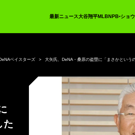
最新ニュース
大谷翔平
MLB
NPB
ショウ
DeNAベイスターズ
大矢氏、DeNA・桑原の盗塁に「まさかという
に
した