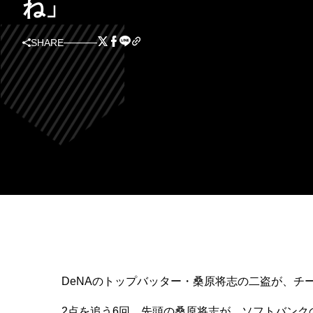
ね」
SHARE
DeNAのトップバッター・桑原将志の二盗が、チ
2点を追う6回、先頭の桑原将志が、ソフトバンク