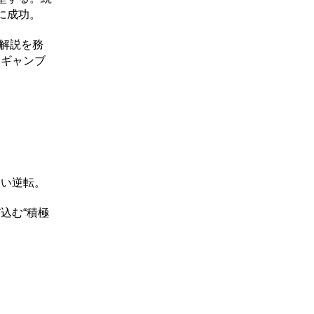
に成功。
で解説を務
、ギャンブ
奪い逆転。
込む“積極