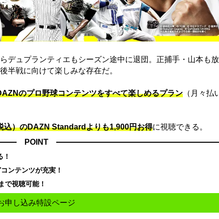
らデュプランティエもシーズン途中に退団。正捕手・山本も放
後半戦に向けて楽しみな存在だ。
でDAZNのプロ野球コンテンツをすべて楽しめるプラン
（月々払
込）のDAZN Standard​よりも1,900円お得
に視聴できる。
POINT
る！
どコンテンツが充実！
まで視聴可能！
お申し込み特設ページ