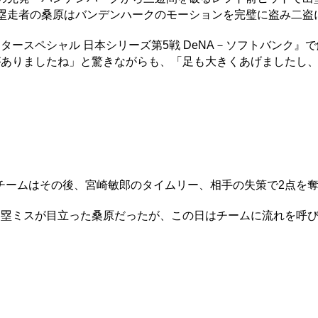
一塁走者の桑原はバンデンハークのモーションを完璧に盗み二盗
ースペシャル 日本シリーズ第5戦 DeNA－ソフトバンク』
がありましたね」と驚きながらも、「足も大きくあげましたし
ームはその後、宮崎敏郎のタイムリー、相手の失策で2点を
塁ミスが目立った桑原だったが、この日はチームに流れを呼び