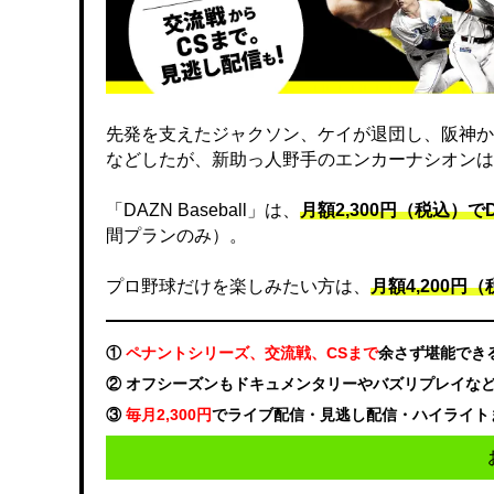
先発を支えたジャクソン、ケイが退団し、阪神か
などしたが、新助っ人野手のエンカーナシオンは
「DAZN Baseball」は、
月額2,300円（税込）
間プランのみ）。
プロ野球だけを楽しみたい方は、
月額4,200円（税
①
ペナントシリーズ、交流戦、CSまで
余さず堪能でき
② オフシーズンもドキュメンタリーやバズリプレイな
③
毎月2,300円
でライブ配信・見逃し配信・ハイライト