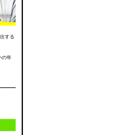
出する
いの年