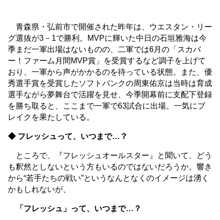
青森県・弘前市で開催された昨年は、ウエスタン・リー
グ選抜が3－1で勝利。MVPに輝いた中日の石垣雅海は今
季まだ一軍出場はないものの、二軍では6月の「スカパ
ー！ファーム月間MVP賞」を受賞するなど調子を上げて
おり、一軍から声がかかるのを待っている状態。また、優
秀選手賞を受賞したソフトバンクの周東佑京は当時は育成
選手ながら夢舞台で活躍を見せ、今季開幕前に支配下登録
を勝ち取ると、ここまで一軍で63試合に出場。一気にブ
レイクを果たしている。
◆ フレッシュって、いつまで…？
ところで、『フレッシュオールスター』と聞いて、どう
も釈然としないという方もいるのではないだろうか。響き
から“若手たちの戦い”というなんとなくのイメージは湧く
かもしれないが、
「フレッシュ」って、いつまで…？