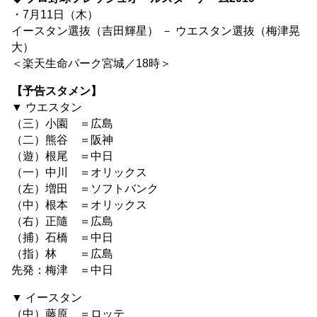
・7月11日（木）
イースタン選抜（吉田輝星） － ウエスタン選抜（梅津晃
大）
＜楽天生命パーク宮城／18時＞
【予告スタメン】
▼ ウエスタン
（三）小園 ＝広島
（二）熊谷 ＝阪神
（遊）根尾 ＝中日
（一）中川 ＝オリックス
（左）増田 ＝ソフトバンク
（中）根本 ＝オリックス
（右）正隨 ＝広島
（捕）石橋 ＝中日
（指）林 ＝広島
先発：梅津 ＝中日
▼ イースタン
（中）藤原 ＝ロッテ