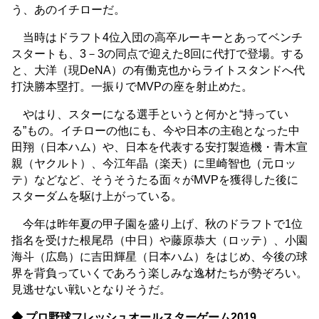
う、あのイチローだ。
当時はドラフト4位入団の高卒ルーキーとあってベンチ
スタートも、3－3の同点で迎えた8回に代打で登場。する
と、大洋（現DeNA）の有働克也からライトスタンドへ代
打決勝本塁打。一振りでMVPの座を射止めた。
やはり、スターになる選手というと何かと“持ってい
る”もの。イチローの他にも、今や日本の主砲となった中
田翔（日本ハム）や、日本を代表する安打製造機・青木宣
親（ヤクルト）、今江年晶（楽天）に里崎智也（元ロッ
テ）などなど、そうそうたる面々がMVPを獲得した後に
スターダムを駆け上がっている。
今年は昨年夏の甲子園を盛り上げ、秋のドラフトで1位
指名を受けた根尾昂（中日）や藤原恭大（ロッテ）、小園
海斗（広島）に吉田輝星（日本ハム）をはじめ、今後の球
界を背負っていくであろう楽しみな逸材たちが勢ぞろい。
見逃せない戦いとなりそうだ。
◆ プロ野球フレッシュオールスターゲーム2019