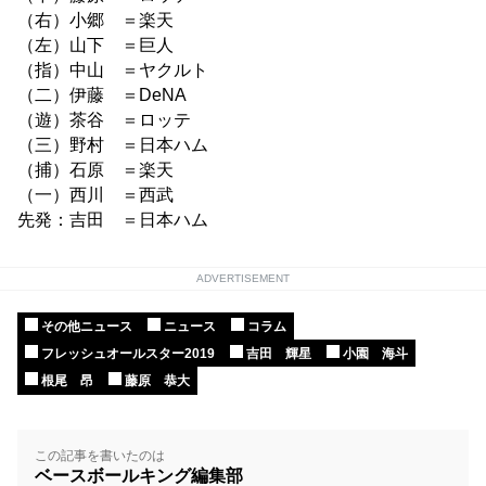
（右）小郷 ＝楽天
（左）山下 ＝巨人
（指）中山 ＝ヤクルト
（二）伊藤 ＝DeNA
（遊）茶谷 ＝ロッテ
（三）野村 ＝日本ハム
（捕）石原 ＝楽天
（一）西川 ＝西武
先発：吉田 ＝日本ハム
ADVERTISEMENT
その他ニュース
ニュース
コラム
フレッシュオールスター2019
吉田 輝星
小園 海斗
根尾 昂
藤原 恭大
この記事を書いたのは
ベースボールキング編集部