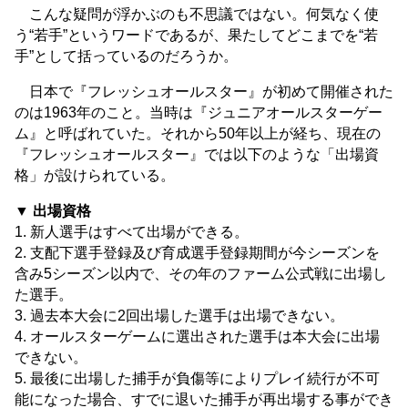
こんな疑問が浮かぶのも不思議ではない。何気なく使
う“若手”というワードであるが、果たしてどこまでを“若
手”として括っているのだろうか。
日本で『フレッシュオールスター』が初めて開催された
のは1963年のこと。当時は『ジュニアオールスターゲー
ム』と呼ばれていた。それから50年以上が経ち、現在の
『フレッシュオールスター』では以下のような「出場資
格」が設けられている。
▼ 出場資格
1. 新人選手はすべて出場ができる。
2. 支配下選手登録及び育成選手登録期間が今シーズンを
含み5シーズン以内で、その年のファーム公式戦に出場し
た選手。
3. 過去本大会に2回出場した選手は出場できない。
4. オールスターゲームに選出された選手は本大会に出場
できない。
5. 最後に出場した捕手が負傷等によりプレイ続行が不可
能になった場合、すでに退いた捕手が再出場する事ができ