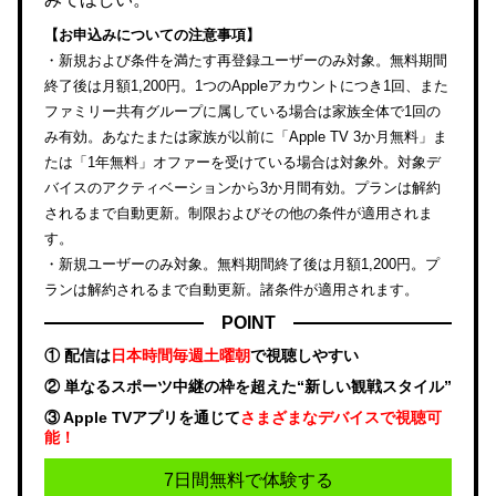
【お申込みについての注意事項】
・新規および条件を満たす再登録ユーザーのみ対象。無料期間
終了後は月額1,200円。1つのAppleアカウントにつき1回、また
ファミリー共有グループに属している場合は家族全体で1回の
み有効。あなたまたは家族が以前に「Apple TV 3か月無料」ま
たは「1年無料」オファーを受けている場合は対象外。対象デ
バイスのアクティベーションから3か月間有効。プランは解約
されるまで自動更新。制限およびその他の条件が適用されま
す。
・新規ユーザーのみ対象。無料期間終了後は月額1,200円。プ
ランは解約されるまで自動更新。諸条件が適用されます。
POINT
① 配信は
日本時間毎週土曜朝
で視聴しやすい
② 単なるスポーツ中継の枠を超えた“新しい観戦スタイル”
③ Apple TVアプリを通じて
さまざまなデバイスで視聴可
能！
7日間無料で体験する