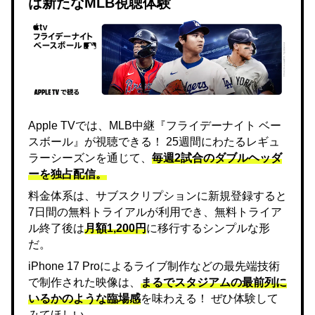
は新たなMLB視聴体験
Apple TVでは、MLB中継『フライデーナイト ベー
スボール』が視聴できる！ 25週間にわたるレギュ
ラーシーズンを通じて、
毎週2試合のダブルヘッダ
ーを独占配信。
料金体系は、サブスクリプションに新規登録すると
7日間の無料トライアルが利用でき、無料トライア
ル終了後は
月額1,200円
に移行するシンプルな形
だ。
iPhone 17 Proによるライブ制作などの最先端技術
で制作された映像は、
まるでスタジアムの最前列に
いるかのような臨場感
を味わえる！ ぜひ体験して
みてほしい。