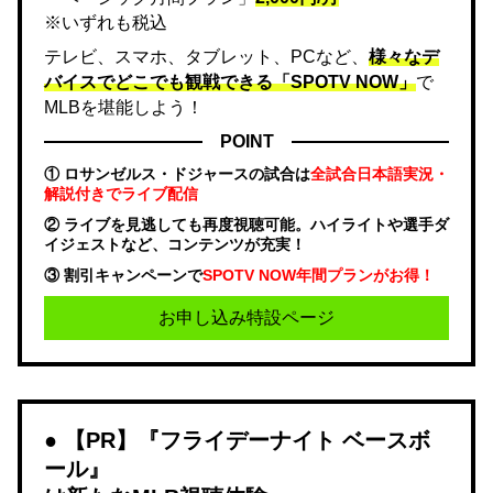
※いずれも税込
テレビ、スマホ、タブレット、PCなど、
様々なデ
バイスでどこでも観戦できる「SPOTV NOW」
で
MLBを堪能しよう！
POINT
① ロサンゼルス・ドジャースの試合は
全試合日本語実況・
解説付きでライブ配信
② ライブを見逃しても再度視聴可能。ハイライトや選手ダ
イジェストなど、コンテンツが充実！
③ 割引キャンペーンで
SPOTV NOW年間プランがお得！
お申し込み特設ページ
【PR】『フライデーナイト ベースボ
ール』