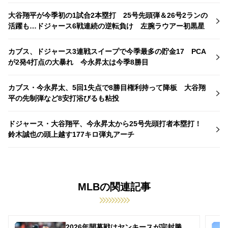
大谷翔平が今季初の1試合2本塁打 25号先頭弾＆26号2ランの
活躍も…ドジャース6戦連続の逆転負け 左腕ラウアー初黒星
カブス、ドジャース3連戦スイープで今季最多の貯金17 PCA
が2発4打点の大暴れ 今永昇太は今季8勝目
カブス・今永昇太、5回1失点で8勝目権利持って降板 大谷翔
平の先制弾など8安打浴びるも粘投
ドジャース・大谷翔平、今永昇太から25号先頭打者本塁打！
鈴木誠也の頭上越す177キロ弾丸アーチ
MLBの関連記事
2026年開幕戦はヤンキースが完封勝