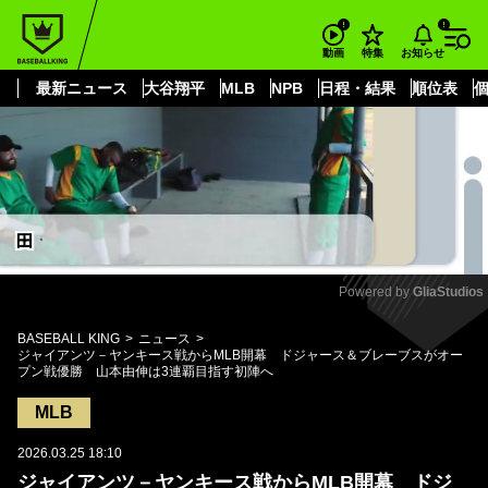
もっと見る
arrow_forward_ios
お知らせ
動画
特集
最新ニュース
大谷翔平
MLB
NPB
日程・結果
順位表
Powered by 
GliaStudios
Mute
BASEBALL KING
ニュース
ジャイアンツ－ヤンキース戦からMLB開幕 ドジャース＆ブレーブスがオー
プン戦優勝 山本由伸は3連覇目指す初陣へ
MLB
2026.03.25 18:10
ジャイアンツ－ヤンキース戦からMLB開幕 ドジ