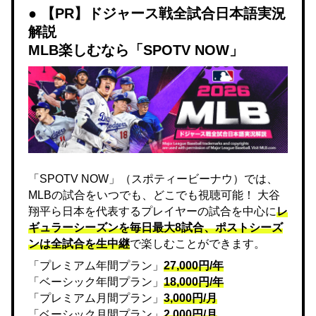
【PR】ドジャース戦全試合日本語実況
解説
MLB楽しむなら「SPOTV NOW」
「SPOTV NOW」（スポティービーナウ）では、
MLBの試合をいつでも、どこでも視聴可能！ 大谷
翔平ら日本を代表するプレイヤーの試合を中心に
レ
ギュラーシーズンを毎日最大8試合、ポストシーズ
ンは全試合を生中継
で楽しむことができます。
「プレミアム年間プラン」
27,000円/年
「ベーシック年間プラン」
18,000円/年
「プレミアム月間プラン」
3,000円/月
「ベーシック月間プラン」
2,000円/月