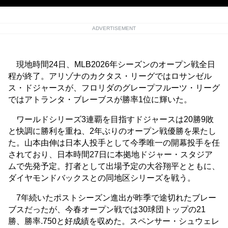
ADVERTISEMENT
現地時間24日、MLB2026年シーズンのオープン戦全日
程が終了。アリゾナのカクタス・リーグではロサンゼル
ス・ドジャースが、フロリダのグレープフルーツ・リーグ
ではアトランタ・ブレーブスが勝率1位に輝いた。
ワールドシリーズ3連覇を目指すドジャースは20勝9敗
と快調に勝利を重ね、2年ぶりのオープン戦優勝を果たし
た。山本由伸は日本人投手として今季唯一の開幕投手を任
されており、日本時間27日に本拠地ドジャー・スタジア
ムで先発予定。打者として出場予定の大谷翔平とともに、
ダイヤモンドバックスとの同地区シリーズを戦う。
7年続いたポストシーズン進出が昨季で途切れたブレー
ブスだったが、今春オープン戦では30球団トップの21
勝、勝率.750と好成績を収めた。スペンサー・シュウェレ