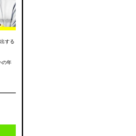
出する
いの年