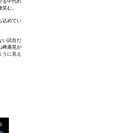
がる中代わ
微笑む。
ち込めてい
ない試合だ
山﨑康晃が
ように見え
る