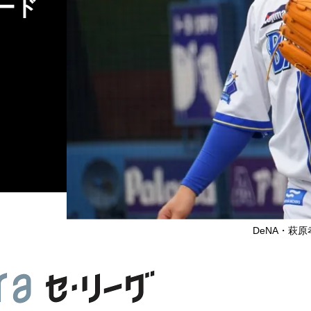
ード
DeNA・萩