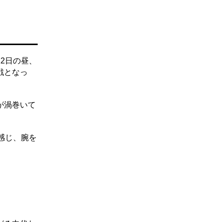
2日の昼、
戦となっ
が渦巻いて
感じ、腕を