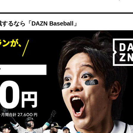
Mute
なら「DAZN Baseball」