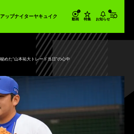
アップナイター
ヤキュイク
お知らせ
動画
特集
秘めた“山本祐大トレード当日”の心中