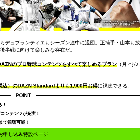
らデュプランティエもシーズン途中に退団。正捕手・山本も放
後半戦に向けて楽しみな存在だ。
でDAZNのプロ野球コンテンツをすべて楽しめるプラン
（月々払
込）のDAZN Standard​よりも1,900円お得
に視聴できる。
POINT
る！
どコンテンツが充実！
まで視聴可能！
お申し込み特設ページ