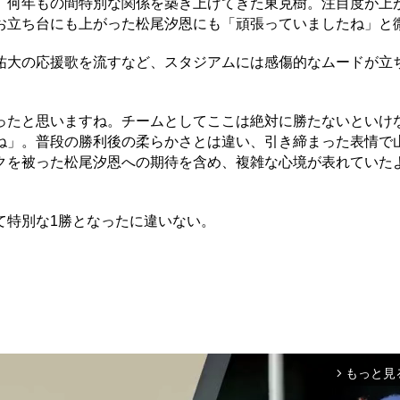
何年もの間特別な関係を築き上げてきた東克樹。注目度が上
お立ち台にも上がった松尾汐恩にも「頑張っていましたね」と
大の応援歌を流すなど、スタジアムには感傷的なムードが立
ったと思いますね。チームとしてここは絶対に勝たないといけ
ね」。普段の勝利後の柔らかさとは違い、引き締まった表情で
クを被った松尾汐恩への期待を含め、複雑な心境が表れていた
特別な1勝となったに違いない。
もっと見
arrow_forward_ios