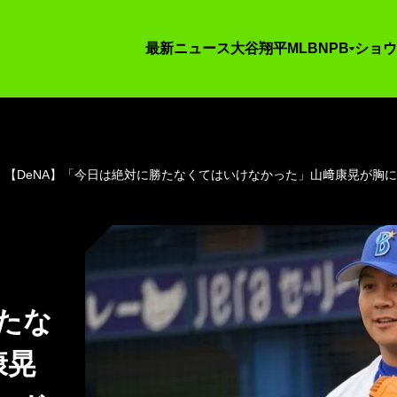
最新ニュース
大谷翔平
MLB
NPB
ショウ
【DeNA】「今日は絶対に勝たなくてはいけなかった」山﨑康晃が胸に
たな
康晃