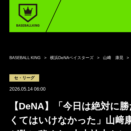
BASEBALL KING
横浜DeNAベイスターズ
山﨑 康晃
セ・リーグ
2026.05.14 06:00
【DeNA】「今日は絶対に勝
くてはいけなかった」山﨑