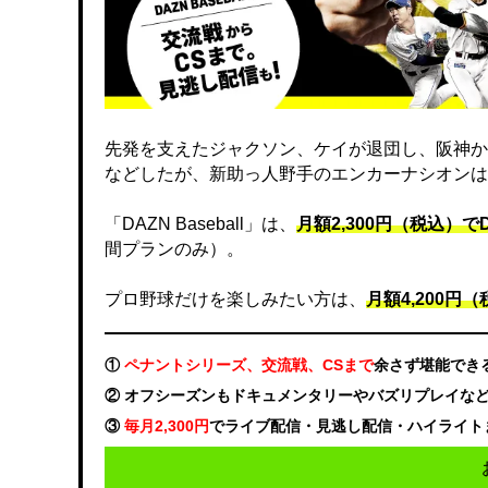
先発を支えたジャクソン、ケイが退団し、阪神か
などしたが、新助っ人野手のエンカーナシオンは
「DAZN Baseball」は、
月額2,300円（税込）
間プランのみ）。
プロ野球だけを楽しみたい方は、
月額4,200円（税
①
ペナントシリーズ、交流戦、CSまで
余さず堪能でき
② オフシーズンもドキュメンタリーやバズリプレイな
③
毎月2,300円
でライブ配信・見逃し配信・ハイライト