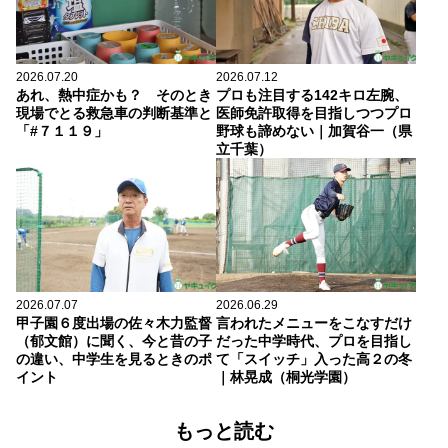
2026.07.20
2026.07.12
あれ、熱中症かも？ そのとき
プロも注目する142キロ左腕、
現場でとる救急車の判断基準と
医師免許取得を目指しつつプロ
「#７１１９」
野球も諦めない｜加賀谷一（県
立千葉）
2026.07.07
2026.06.29
甲子園６度出場の佐々木力監督
言われたメニューをこなすだけ
（郁文館）に聞く、今と昔の子
だった中学時代、プロを目指し
の違い、中学生を見るときのポ
て「スイッチ」入った高２の冬
イント
｜林晃成（桐光学園）
もっと読む