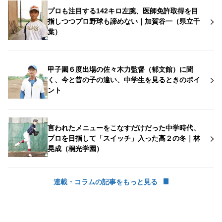
プロも注目する142キロ左腕、医師免許取得を目
指しつつプロ野球も諦めない｜加賀谷一（県立千
葉）
甲子園６度出場の佐々木力監督（郁文館）に聞
く、今と昔の子の違い、中学生を見るときのポイ
ント
言われたメニューをこなすだけだった中学時代、
プロを目指して「スイッチ」入った高２の冬｜林
晃成（桐光学園）
連載・コラムの記事をもっと見る