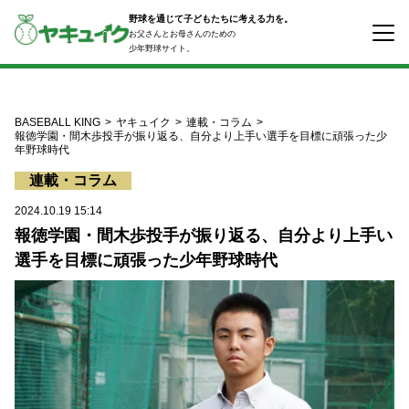
コ
野球を通じて子どもたちに考える力を。
ン
お父さんとお母さんのための
テ
少年野球サイト。
ン
ツ
へ
ス
BASEBALL KING
ヤキュイク
連載・コラム
キ
報徳学園・間木歩投手が振り返る、自分より上手い選手を目標に頑張った少
年野球時代
ッ
プ
連載・コラム
2024.10.19 15:14
報徳学園・間木歩投手が振り返る、自分より上手い
選手を目標に頑張った少年野球時代