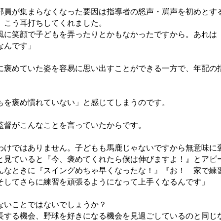
部員が集まらなくなった要因は指導者の怒声・罵声を初めとす
、こう耳打ちしてくれました。
風に笑顔で子どもを弄ったりとかもなかったですから。あれは
なんです」
に褒めていた姿を容易に思い出すことができる一方で、年配の
もを褒め慣れていない」と感じてしまうのです。
監督がこんなことを言っていたからです。
わけではありません。子どもも馬鹿じゃないですから無意味に
と見ていると『今、褒めてくれたら僕は伸びますよ！』とアピ
んなときに『スイングめちゃ早くなったな！』『お！ 家で練
そしてさらに練習を頑張るようになって上手くなるんです」
ないことではないでしょうか？
長する機会、野球を好きになる機会を見過ごしているのと同じ