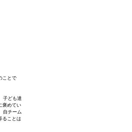
のことで
、子ども達
に褒めてい
。自チーム
弄ることは