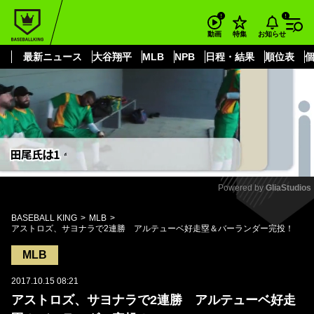
もっと見る
arrow_forward_ios
お知らせ
動画
特集
最新ニュース
大谷翔平
MLB
NPB
日程・結果
順位表
Powered by 
GliaStudios
Mute
BASEBALL KING
MLB
アストロズ、サヨナラで2連勝 アルテューベ好走塁＆バーランダー完投！
MLB
2017.10.15 08:21
アストロズ、サヨナラで2連勝 アルテューベ好走