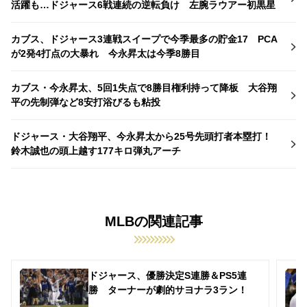
活躍も…ドジャース6戦連続の逆転負け 左腕ラウアー初黒星
カブス、ドジャース3連戦スイープで今季最多の貯金17 PCA
が2発4打点の大暴れ 今永昇太は今季8勝目
カブス・今永昇太、5回1失点で8勝目権利持って降板 大谷翔
平の先制弾など8安打浴びるも粘投
ドジャース・大谷翔平、今永昇太から25号先頭打者本塁打！
鈴木誠也の頭上越す177キロ弾丸アーチ
MLBの関連記事
ドジャース、優勝決定S連勝＆PS5連
勝 ターナーが劇的サヨナラ3ラン！