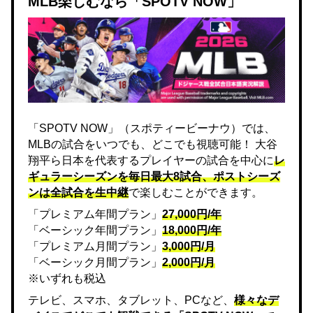
MLB楽しむなら「SPOTV NOW」
「SPOTV NOW」（スポティービーナウ）では、
MLBの試合をいつでも、どこでも視聴可能！ 大谷
翔平ら日本を代表するプレイヤーの試合を中心に
レ
ギュラーシーズンを毎日最大8試合、ポストシーズ
ンは全試合を生中継
で楽しむことができます。
「プレミアム年間プラン」
27,000円/年
「ベーシック年間プラン」
18,000円/年
「プレミアム月間プラン」
3,000円/月
「ベーシック月間プラン」
2,000円/月
※いずれも税込
テレビ、スマホ、タブレット、PCなど、
様々なデ