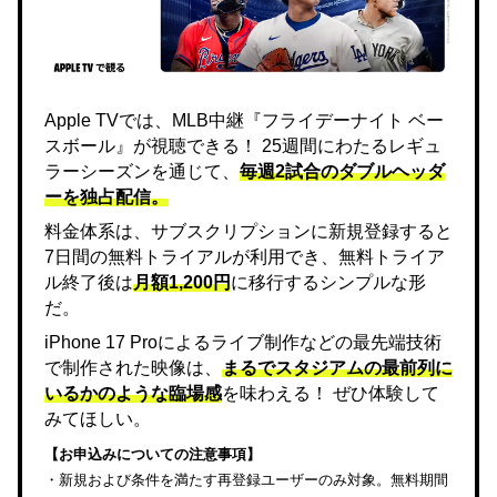
Apple TVでは、MLB中継『フライデーナイト ベー
スボール』が視聴できる！ 25週間にわたるレギュ
ラーシーズンを通じて、
毎週2試合のダブルヘッダ
ーを独占配信。
料金体系は、サブスクリプションに新規登録すると
7日間の無料トライアルが利用でき、無料トライア
ル終了後は
月額1,200円
に移行するシンプルな形
だ。
iPhone 17 Proによるライブ制作などの最先端技術
で制作された映像は、
まるでスタジアムの最前列に
いるかのような臨場感
を味わえる！ ぜひ体験して
みてほしい。
【お申込みについての注意事項】
・新規および条件を満たす再登録ユーザーのみ対象。無料期間