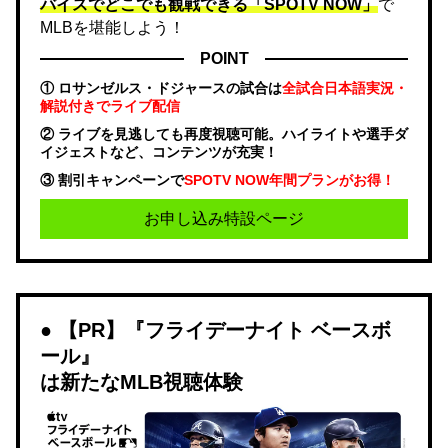
バイスでどこでも観戦できる「SPOTV NOW」
で
MLBを堪能しよう！
POINT
① ロサンゼルス・ドジャースの試合は
全試合日本語実況・
解説付きでライブ配信
② ライブを見逃しても再度視聴可能。ハイライトや選手ダ
イジェストなど、コンテンツが充実！
③ 割引キャンペーンで
SPOTV NOW年間プランがお得！
お申し込み特設ページ
【PR】『フライデーナイト ベースボ
ール』
は新たなMLB視聴体験