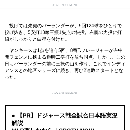
ADVERTISEMENT
投げては先発のバーランダーが、9回124球をひとりで
投げ抜き、5安打13奪三振1失点の快投。右腕の力投に打
線がしっかりと白星を付けた。
ヤンキースは1点を追う5回、8番T.フレージャーが左中
間フェンスに挟まる適時二塁打を放ち同点。しかし、この
日もバーランダーの前に三振の山を作り、これでインディ
アンスとの地区シリーズに続き、再び2連敗スタートとな
った。
ADVERTISEMENT
【PR】ドジャース戦全試合日本語実況
解説