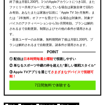
終了後は月額1,200円。1つのAppleアカウントにつき1回、また
ファミリー共有グループに属している場合は家族全体で1回の
み有効。あなたまたは家族が以前に「Apple TV 3か月無料」ま
たは「1年無料」オファーを受けている場合は対象外。対象デ
バイスのアクティベーションから3か月間有効。プランは解約
されるまで自動更新。制限およびその他の条件が適用されま
す。
・新規ユーザーのみ対象。無料期間終了後は月額1,200円。プ
ランは解約されるまで自動更新。諸条件が適用されます。
POINT
① 配信は
日本時間毎週土曜朝
で視聴しやすい
② 単なるスポーツ中継の枠を超えた“新しい観戦スタイル”
③ Apple TVアプリを通じて
さまざまなデバイスで視聴可
能！
7日間無料で体験する