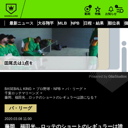
もっと見る
arrow_forward_ios
お知らせ
動画
特集
最新ニュース
大谷翔平
MLB
NPB
日程・結果
順位表
Powered by 
GliaStudios
Mute
BASEBALL KING
プロ野球・NPB
パ・リーグ
千葉ロッテマリーンズ
藤岡、福田光…ロッテのショートのレギュラーは誰になる？
パ・リーグ
2020.03.08 11:00
藤岡、福田光…ロッテのショートのレギュラーは誰