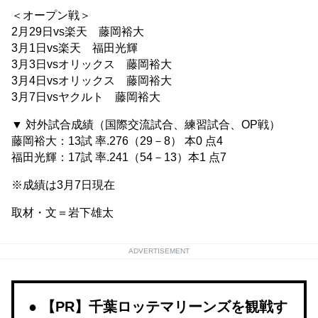
＜オープン戦＞
2月29日vs楽天 藤岡裕大
3月1日vs楽天 福田光輝
3月3日vsオリックス 藤岡裕大
3月4日vsオリックス 藤岡裕大
3月7日vsヤクルト 藤岡裕大
▼ 対外試合成績（国際交流試合、練習試合、OP戦）
藤岡裕大：13試 率.276（29－8） 本0 点4
福田光輝：17試 率.241（54－13）本1 点7
※成績は3月7日現在
取材・文＝岩下雄太
ADVERTISEMENT
【PR】千葉ロッテマリーンズを観戦す