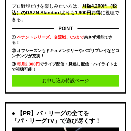
プロ野球だけを楽しみたい方は、
月額4,200円（税
込）のDAZN Standard​よりも1,900円お得
に視聴で
きる。
POINT
①
ペナントシリーズ、交流戦、CSまで
余さず堪能でき
る！
② オフシーズンもドキュメンタリーやバズリプレイなどコ
ンテンツが充実！
③
毎月2,300円
でライブ配信・見逃し配信・ハイライトま
で視聴可能！
お申し込み特設ページ
【PR】パ・リーグの全てを
「パ・リーグTV」で遊び尽くす！