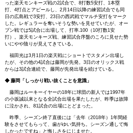
った楽天モンキーズ戦の2試合で、8打数5安打、1本塁
打、4打点とアピールし、2月14日以降の練習試合でも同
日の広島戦で3安打、23日の西武戦でマルチ安打をマーク
した。レギュラーを奪いそうな勢いを見せていたが、オー
プン戦では5試合に出場して、打率.100（10打数1安
打）。楽天モンキーズ戦、練習試合序盤のころに見せた勢
いにやや陰りが見えてきている。
福田光は3月1日の楽天戦にショートでスタメン出場し
たが、その他の4試合は藤岡が先発。3日のオリックス戦
からは3試合連続で、藤岡が先発出場を続けている。
◆ 藤岡「しっかり戦い抜くことを意識」
藤岡はルーキーイヤーの18年に球団の新人では1997年
の小坂誠以来となる全試合出場を果たしたが、昨季は故障
に泣かされ、81試合の出場にとどまった。
昨季、シーズン終了直後には「去年（2018年）1年間経
験をさせてもらって、歯がゆい気持ち。シーズン通して悔
しかったですね」と悔しさをにじませた。