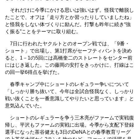
それだけに今季にかける思いは強いはず。怪我で離脱し
たことで、オフは「走り方とか習ったりしていましたね」
と怪我をしない体づくりに励んだ。打撃も昨年に続き“強
く振る”ことをテーマに取り組む。
7日に行われたヤクルトとのオープン戦では、「9番・
ショート」で出場し、第1打席がセーフティバントを決め
ると、1－1の5回には高橋奎二のストレートをセンター前
にはじき返した。この藤岡の安打をきっかけに、打線はこ
の回一挙6得点を挙げた。
春季キャンプ中にショートのレギュラー争いについて
「しっかり勝ち抜いて、今年は全試合怪我なく、しっかり
戦い抜くことを一番意識してやりたいと思っています」と
意気込んでいた。
ショートのレギュラーを争う三木亮がファームで実戦復
帰し、平沢もファームの実戦に出場。今季から支配下登録
選手になった茶谷健太も3日のDeNAとの春季教育リーグ