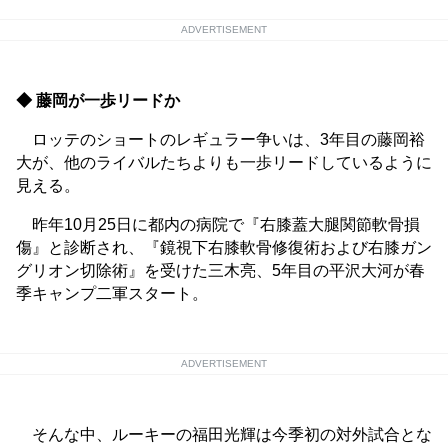
ADVERTISEMENT
◆ 藤岡が一歩リードか
ロッテのショートのレギュラー争いは、3年目の藤岡裕
大が、他のライバルたちよりも一歩リードしているように
見える。
昨年10月25日に都内の病院で『右膝蓋大腿関節軟骨損
傷』と診断され、『鏡視下右膝軟骨修復術および右膝ガン
グリオン切除術』を受けた三木亮、5年目の平沢大河が春
季キャンプ二軍スタート。
ADVERTISEMENT
そんな中、ルーキーの福田光輝は今季初の対外試合とな