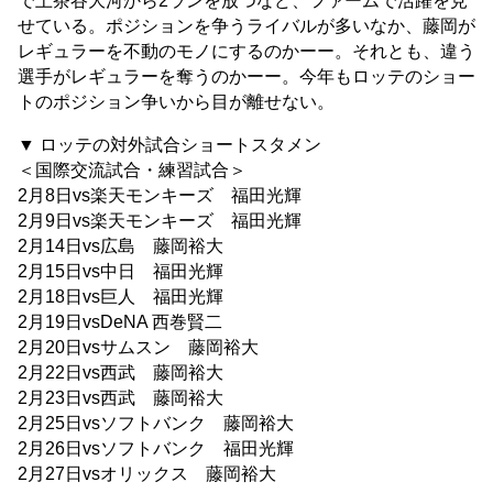
で上茶谷大河から2ランを放つなど、ファームで活躍を見
せている。ポジションを争うライバルが多いなか、藤岡が
レギュラーを不動のモノにするのかーー。それとも、違う
選手がレギュラーを奪うのかーー。今年もロッテのショー
トのポジション争いから目が離せない。
▼ ロッテの対外試合ショートスタメン
＜国際交流試合・練習試合＞
2月8日vs楽天モンキーズ 福田光輝
2月9日vs楽天モンキーズ 福田光輝
2月14日vs広島 藤岡裕大
2月15日vs中日 福田光輝
2月18日vs巨人 福田光輝
2月19日vsDeNA 西巻賢二
2月20日vsサムスン 藤岡裕大
2月22日vs西武 藤岡裕大
2月23日vs西武 藤岡裕大
2月25日vsソフトバンク 藤岡裕大
2月26日vsソフトバンク 福田光輝
2月27日vsオリックス 藤岡裕大