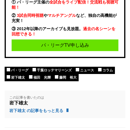
① パ・リーグ主催の
全試合をライブ配信！交流戦も視聴可
能！
②
3試合同時視聴
や
マルチアングル
など、独自の高機能が
充実！
③ 2012年以降のアーカイブも見放題。
過去の名シーンを
回想できる！
パ・リーグTV申し込み
パ・リーグ
千葉ロッテマリーンズ
ニュース
コラム
岩下雄太
福田 光輝
藤岡 裕大
この記事を書いたのは
岩下雄太
岩下雄太 の記事をもっと見る