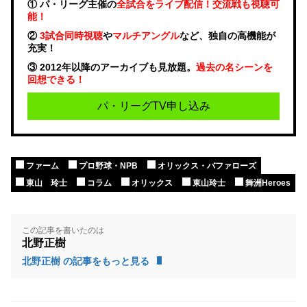
① パ・リーグ主催の
全試合をライブ配信！交流戦も視聴可
能！
②
3試合同時視聴
や
マルチアングル
など、独自の高機能が
充実！
③ 2012年以降のアーカイブも見放題。
過去の名シーンを
回想できる！
パ・リーグTV申し込み
ファーム
プロ野球・NPB
オリックス・バファローズ
東山 玲士
コラム
オリックス
東山玲士
舞洲Heroes
この記事を書いたのは
北野正樹
北野正樹 の記事をもっと見る