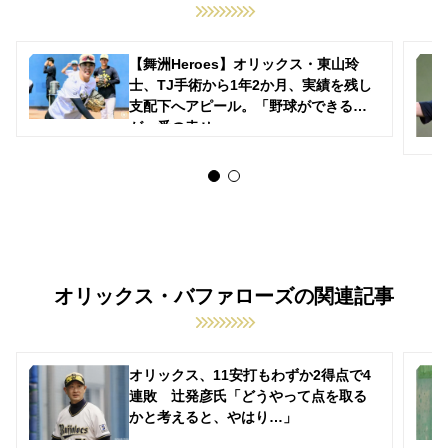
【舞洲Heroes】オリックス・東山玲
士、TJ手術から1年2か月、実績を残し
支配下へアピール。「野球ができるの
が一番の幸せ」
オリックス・バファローズの関連記事
オリックス、11安打もわずか2得点で4
連敗 辻発彦氏「どうやって点を取る
かと考えると、やはり…」