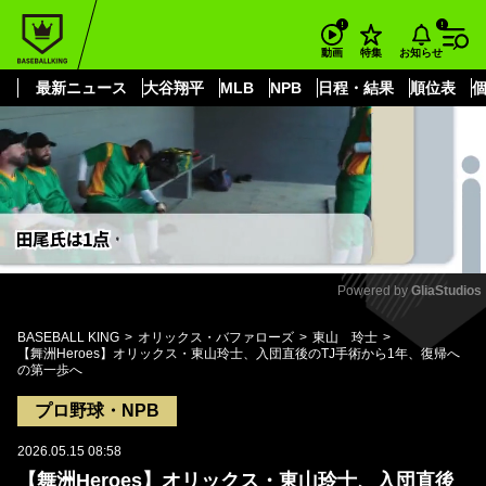
もっと見る
arrow_forward_ios
お知らせ
動画
特集
最新ニュース
大谷翔平
MLB
NPB
日程・結果
順位表
Powered by 
GliaStudios
Mute
BASEBALL KING
オリックス・バファローズ
東山 玲士
【舞洲Heroes】オリックス・東山玲士、入団直後のTJ手術から1年、復帰へ
の第一歩へ
プロ野球・NPB
2026.05.15 08:58
【舞洲Heroes】オリックス・東山玲士、入団直後