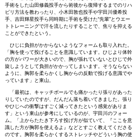
手術をした山田修義投手から術後から復帰するまでのリハ
ビリ方法を教わったり、小木田敦也投手や宇田川優希投
手、吉田輝星投手ら同時期に手術を受けた“先輩”とウエー
トトレーニングで汗を流したりすることで、焦りを抑える
ことができたという。
ひじに負担がかからないようなフォームも取り入れた。
「胸を使って投げることを意識しています。ひじより体幹
の方がパワーが大きいので、胸が張れていないとひじで外
旋しようとして負担がかかってしまいます。そうならない
ように、胸郭を柔らかくし胸からの反動で投げる意識でや
っています」と東山。
「最初は、キャッチボールでも痛かったり張りがあった
りしていたのですが、だんだん落ち着いてきました。張り
やひじへの衝撃はすごく減ってきたという感覚がありま
す」という東山が参考にしているのが、宇田川のフォー
ム。「上からたたき下ろす投げ方が似ていて、『ここを意
識した方が胸郭を使えるよ』などとすごく教えてくださる
のです。胸郭を柔らかくするストレッチやどういう胸の使