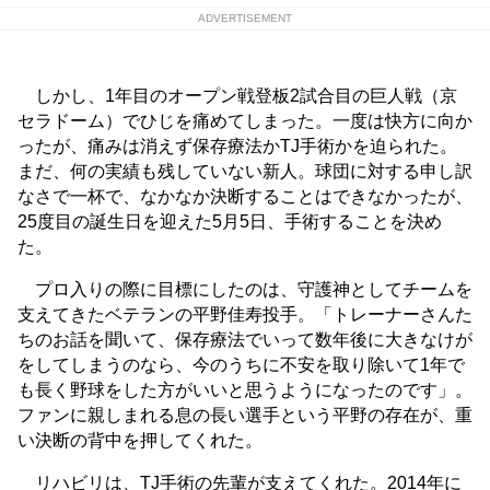
ADVERTISEMENT
しかし、1年目のオープン戦登板2試合目の巨人戦（京
セラドーム）でひじを痛めてしまった。一度は快方に向か
ったが、痛みは消えず保存療法かTJ手術かを迫られた。
まだ、何の実績も残していない新人。球団に対する申し訳
なさで一杯で、なかなか決断することはできなかったが、
25度目の誕生日を迎えた5月5日、手術することを決め
た。
プロ入りの際に目標にしたのは、守護神としてチームを
支えてきたベテランの平野佳寿投手。「トレーナーさんた
ちのお話を聞いて、保存療法でいって数年後に大きなけが
をしてしまうのなら、今のうちに不安を取り除いて1年で
も長く野球をした方がいいと思うようになったのです」。
ファンに親しまれる息の長い選手という平野の存在が、重
い決断の背中を押してくれた。
リハビリは、TJ手術の先輩が支えてくれた。2014年に