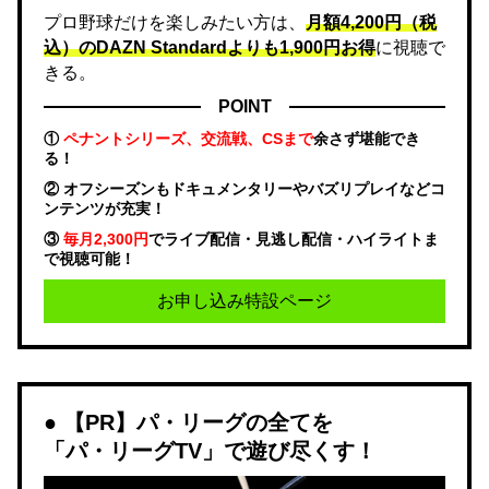
プロ野球だけを楽しみたい方は、
月額4,200円（税
込）のDAZN Standard​よりも1,900円お得
に視聴で
きる。
POINT
①
ペナントシリーズ、交流戦、CSまで
余さず堪能でき
る！
② オフシーズンもドキュメンタリーやバズリプレイなどコ
ンテンツが充実！
③
毎月2,300円
でライブ配信・見逃し配信・ハイライトま
で視聴可能！
お申し込み特設ページ
【PR】パ・リーグの全てを
「パ・リーグTV」で遊び尽くす！