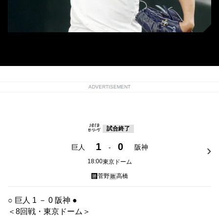
巨人・菅野智之 (C) Kyodo News
ADVERTISEMENT
試合終了
1
0
巨人
-
阪神
18:00
東京ドーム
菅野
高橋
勝
敗
○ 巨人 1 － 0 阪神 ●
＜8回戦・東京ドーム＞