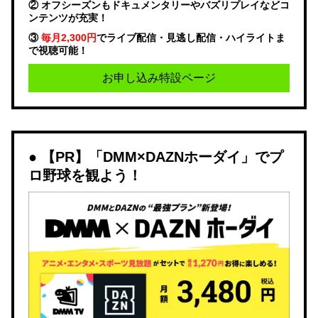
② オフシーズンもドキュメンタリーやバズリプレイなどコ
ンテンツが充実！
③
毎月2,300円
でライブ配信・見逃し配信・ハイライトま
で視聴可能！
お申し込み特設ページ
【PR】「DMM×DAZNホーダイ」でプ
ロ野球を観よう！