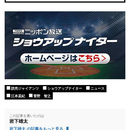
読売ジャイアンツ
ショウアップナイター
ニュース
江本孟紀
菅野 智之
この記事を書いたのは
岩下雄太
岩下雄太 の記事をもっと見る