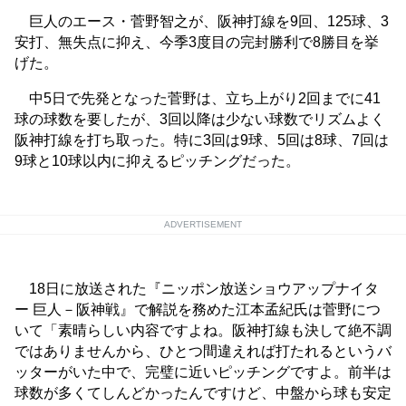
巨人のエース・菅野智之が、阪神打線を9回、125球、3
安打、無失点に抑え、今季3度目の完封勝利で8勝目を挙
げた。
中5日で先発となった菅野は、立ち上がり2回までに41
球の球数を要したが、3回以降は少ない球数でリズムよく
阪神打線を打ち取った。特に3回は9球、5回は8球、7回は
9球と10球以内に抑えるピッチングだった。
ADVERTISEMENT
18日に放送された『ニッポン放送ショウアップナイタ
ー 巨人－阪神戦』で解説を務めた江本孟紀氏は菅野につ
いて「素晴らしい内容ですよね。阪神打線も決して絶不調
ではありませんから、ひとつ間違えれば打たれるというバ
ッターがいた中で、完璧に近いピッチングですよ。前半は
球数が多くてしんどかったんですけど、中盤から球も安定