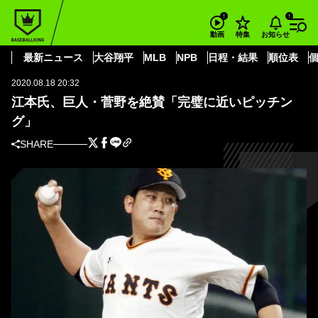
BASEBALL KING
読売ジャイアンツ
江本氏、巨人・菅野を絶賛「完璧に近いピッチング」
お知らせ
動画
特集
読売ジャイアンツ
最新ニュース
大谷翔平
MLB
NPB
日程・結果
順位表
2020.08.18 20:32
江本氏、巨人・菅野を絶賛「完璧に近いピッチン
グ」
SHARE