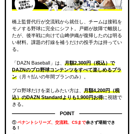
橋上監督代行が交流戦から就任し、チームは接戦を
モノする野球に完全にシフト。戸郷が故障で離脱し
たが、後半戦に向けて山﨑伊織が復帰したのは明る
い材料。課題の打線を補うだけの投手力は持ってい
る。
「DAZN Baseball」は、
月額2,300円（税込）で
DAZNのプロ野球コンテンツをすべて楽しめるプラ
ン
（月々払いの年間プランのみ）。
プロ野球だけを楽しみたい方は、
月額4,200円（税
込）のDAZN Standard​よりも1,900円お得
に視聴で
きる。
POINT
①
ペナントシリーズ、交流戦、CSまで
余さず堪能でき
る！