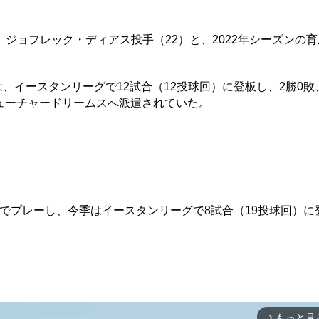
、ジョフレック・ディアス投手（22）と、2022年シーズンの
、イースタンリーグで12試合（12投球回）に登板し、2勝0敗
フューチャードリームスへ派遣されていた。
プレーし、今季はイースタンリーグで8試合（19投球回）に
もっと見
arrow_forward_ios