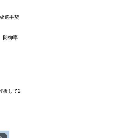
育成選手契
、防御率
登板して2
る