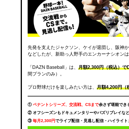
先発を支えたジャクソン、ケイが退団し、阪神か
などしたが、新助っ人野手のエンカーナシオンは
「DAZN Baseball」は、
月額2,300円（税込）
間プランのみ）。
プロ野球だけを楽しみたい方は、
月額4,200円（税
①
ペナントシリーズ、交流戦、CSまで
余さず堪能でき
② オフシーズンもドキュメンタリーやバズリプレイな
③
毎月2,300円
でライブ配信・見逃し配信・ハイライト