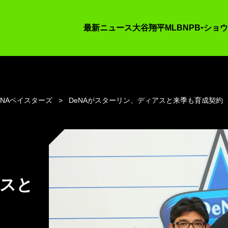
最新ニュース
大谷翔平
MLB
NPB
ショウ
eNAベイスターズ
DeNAがスターリン、ディアスと来季も育成契約
アスと