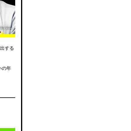
出する
いの年