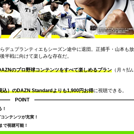
らデュプランティエもシーズン途中に退団。正捕手・山本も放
後半戦に向けて楽しみな存在だ。
でDAZNのプロ野球コンテンツをすべて楽しめるプラン
（月々払
込）のDAZN Standard​よりも1,900円お得
に視聴できる。
POINT
る！
どコンテンツが充実！
まで視聴可能！