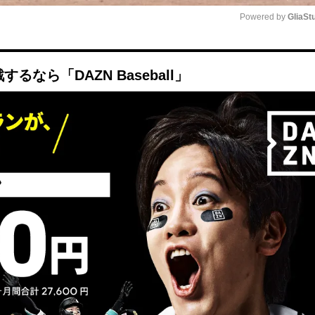
Powered by 
GliaSt
Mute
なら「DAZN Baseball」