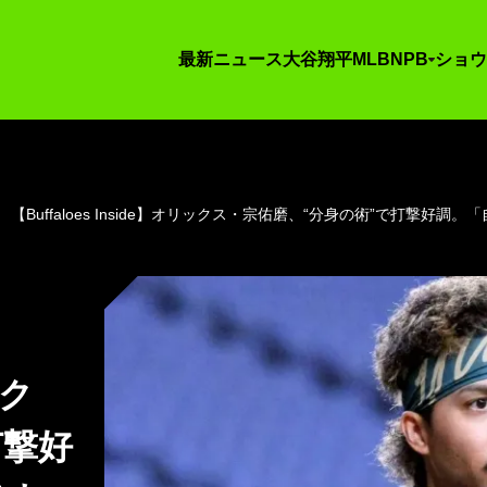
最新ニュース
大谷翔平
MLB
NPB
ショウ
【Buffaloes Inside】オリックス・宗佑磨、“分身の術”で打撃好
ック
打撃好