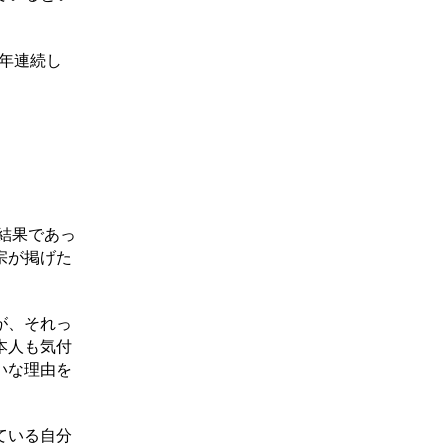
年連続し
結果であっ
宗が掲げた
が、それっ
本人も気付
いな理由を
ている自分