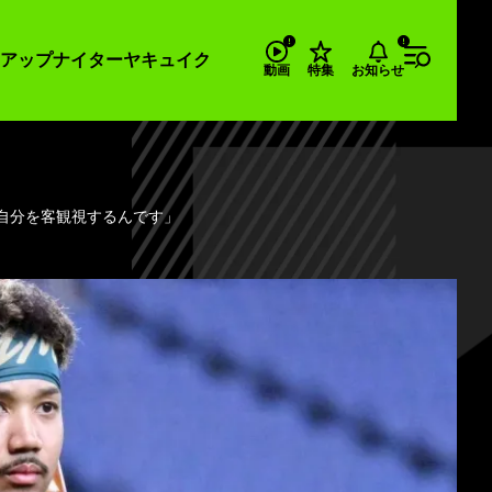
アップナイター
ヤキュイク
お知らせ
動画
特集
調。「自分を客観視するんです」