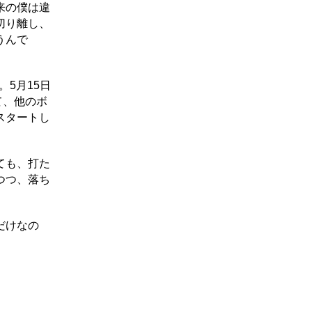
来の僕は違
切り離し、
うんで
。5月15日
て、他のボ
スタートし
ても、打た
つつ、落ち
だけなの