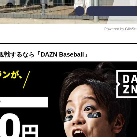
Powered by 
GliaSt
Mute
るなら「DAZN Baseball」