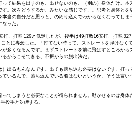
打って結果を出すのも、出せないのも、（別の）身体だけ。本
です。次をどうするか、みたいな感じです」。思考と身体とを
を本当の自分だと思うと、のめり込んでわからなくなってしま
になった。
、打率.129と低迷したが、後半は49打数16安打、打率.327
くことに専念した。「打てない時って、ストレートを弾けなく
ンが多くなるんです。まずストレートを前に飛ばすところから
いるからこそできる、不振からの脱出法だ。
）出るもんなんです。出ても落ち込む必要はないです。打っ
っているんで、落ち込んでいる暇はないというか。そうは言い
」
陥ってしまうと必要なことが得られません。動かせるのは身体
相手投手と対峙する。