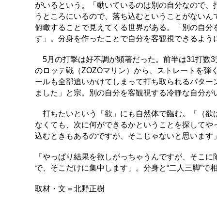
がいるという。「動いているのは別の自分なので、
うところにいるので、落ち込むということがないん
俯瞰することで見えてくる世界がある。「別の自分
す」。分身を作ったことで自分を客観視できるよう
5月の打撃は好不調が顕著だった。前半は31打数3安打
のロッテ戦（ZOZOマリン）から、ストレートを弾
ールも全部追いかけてしまって打ち取られるパター
ました」と宗。別の自分を客観視する冷静な自分が
打ちたいという「欲」にも自然体で臨む。「（欲は
なくても、次に何ができるかということを探してや
込むときもあるのですが、そこじゃないと思います
「やっぱり結果を欲しがっちゃうんですが、そこに
で、そこだけに集中します」。分身と“二人三脚”で
取材・文＝北野正樹