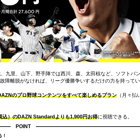
城、九里、山下、野手陣では西川、森、太田椋など、ソフトバ
故障離脱がなければ、リーグ優勝争いするだけの力を持ってい
でDAZNのプロ野球コンテンツをすべて楽しめるプラン
（月々払
込）のDAZN Standard​よりも1,900円お得
に視聴できる。
POINT
る！