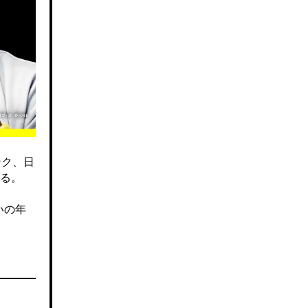
ンク、日
る。
いの年