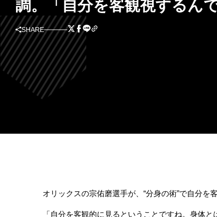
調。「自分を客観視するん
SHARE
オリックスの宗佑磨選手が、“分身の術”で自分を
「自分を客観的に見るということですね。身体とは