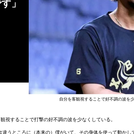
です」
自分を客観視することで好不調の波を少
客観視することで打撃の好不調の波を少なくしている。
違うところに（本来の）僕がいて、その身体を使って動かし