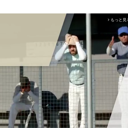
もっと見
arrow_forward_ios