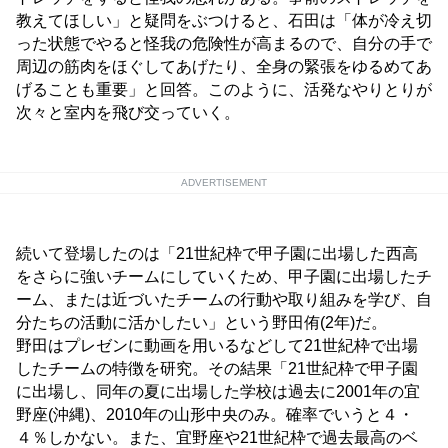
教えてほしい」と疑問をぶつけると、石田は「体が冷え切
った状態でやると怪我の危険性が高まるので、自分の手で
周辺の筋肉をほぐしてあげたり、全身の緊張をゆるめてあ
げることも重要」と回答。このように、活発なやりとりが
次々と室内を飛び交っていく。
ADVERTISEMENT
続いて登場したのは「21世紀枠で甲子園に出場した西高
をさらに強いチームにしていくため、甲子園に出場したチ
ーム、または近づいたチームの行動や取り組みを学び、自
分たちの活動に活かしたい」という野田侑(2年)だ。
野田はプレゼンに動画を用いるなどして21世紀枠で出場
したチームの特徴を研究。その結果「21世紀枠で甲子園
に出場し、同年の夏に出場した学校は過去に2001年の宜
野座(沖縄)、2010年の山形中央のみ。確率でいうと４・
４％しかない。また、宜野座や21世紀枠で過去最高のベ