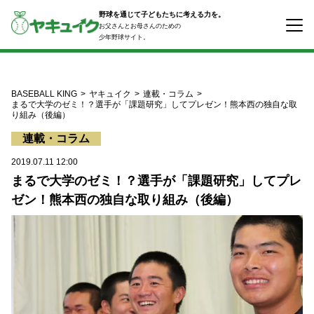
コ
野球を通じて子どもたちに考える力を。
ン
お父さんとお母さんのための
テ
少年野球サイト。
ン
ツ
へ
ス
BASEBALL KING
ヤキュイク
連載・コラム
キ
まるで大学のゼミ！？選手が「課題研究」してプレゼン！熊本西の独自な取
り組み（後編）
ッ
プ
連載・コラム
2019.07.11 12:00
まるで大学のゼミ！？選手が「課題研究」してプレ
ゼン！熊本西の独自な取り組み（後編）