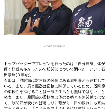
ADVERTISEMENT
トップバッターでプレゼンを行ったのは「自分自身、体が
硬く怪我も多かったので股関節について調べた」という石
田恭琢(３年)だ。
石田は「股関節は対角線の関係にある肩甲骨とも連動して
いる。また、肩と臓器は密接に関係しているため、股関節
の柔軟性を拡げることは一般の生活とも無縁ではない」と
発表。また、股関節の柔軟性は体の姿勢とも無関係ではな
く、股関節が硬ければ肩こりに繋がり、目の疲れにも直結
すると述べた。「これらを向上させるには体幹トレーニン