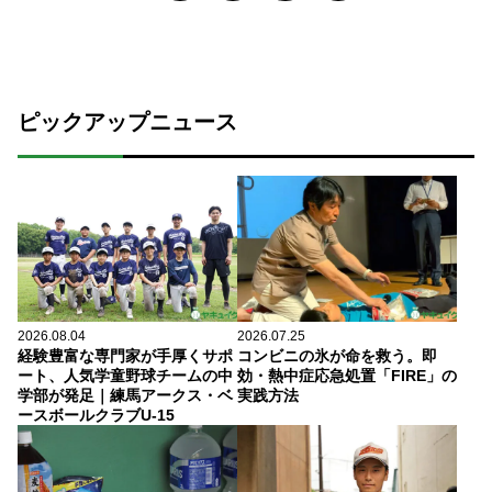
ピックアップニュース
2026.08.04
2026.07.25
経験豊富な専門家が手厚くサポ
コンビニの氷が命を救う。即
ート、人気学童野球チームの中
効・熱中症応急処置「FIRE」の
学部が発足｜練馬アークス・ベ
実践方法
ースボールクラブU-15