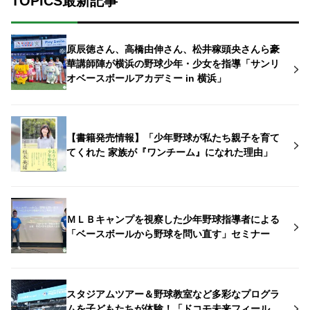
TOPICS最新記事
原辰徳さん、高橋由伸さん、松井稼頭央さんら豪
華講師陣が横浜の野球少年・少女を指導「サンリ
オベースボールアカデミー in 横浜」
【書籍発売情報】「少年野球が私たち親子を育て
てくれた 家族が『ワンチーム』になれた理由」
ＭＬＢキャンプを視察した少年野球指導者による
「ベースボールから野球を問い直す」セミナー
スタジアムツアー＆野球教室など多彩なプログラ
ムを子どもたちが体験！「ドコモ未来フィール