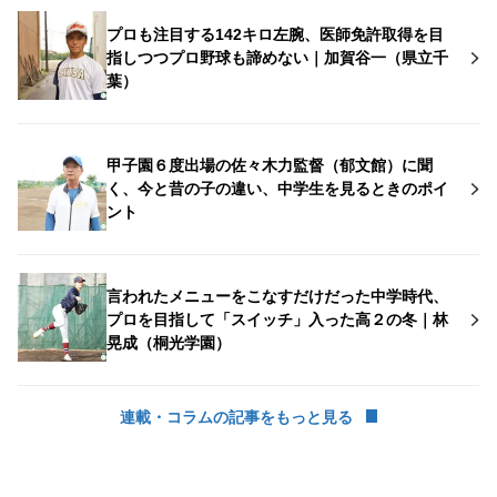
プロも注目する142キロ左腕、医師免許取得を目
指しつつプロ野球も諦めない｜加賀谷一（県立千
葉）
甲子園６度出場の佐々木力監督（郁文館）に聞
く、今と昔の子の違い、中学生を見るときのポイ
ント
言われたメニューをこなすだけだった中学時代、
プロを目指して「スイッチ」入った高２の冬｜林
晃成（桐光学園）
連載・コラムの記事をもっと見る