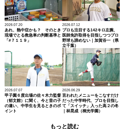
2026.07.20
2026.07.12
あれ、熱中症かも？ そのとき
プロも注目する142キロ左腕、
現場でとる救急車の判断基準と
医師免許取得を目指しつつプロ
「#７１１９」
野球も諦めない｜加賀谷一（県
立千葉）
2026.07.07
2026.06.29
甲子園６度出場の佐々木力監督
言われたメニューをこなすだけ
（郁文館）に聞く、今と昔の子
だった中学時代、プロを目指し
の違い、中学生を見るときのポ
て「スイッチ」入った高２の冬
イント
｜林晃成（桐光学園）
もっと読む