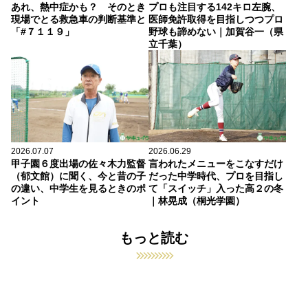
あれ、熱中症かも？ そのとき
プロも注目する142キロ左腕、
現場でとる救急車の判断基準と
医師免許取得を目指しつつプロ
「#７１１９」
野球も諦めない｜加賀谷一（県
立千葉）
2026.07.07
2026.06.29
甲子園６度出場の佐々木力監督
言われたメニューをこなすだけ
（郁文館）に聞く、今と昔の子
だった中学時代、プロを目指し
の違い、中学生を見るときのポ
て「スイッチ」入った高２の冬
イント
｜林晃成（桐光学園）
もっと読む