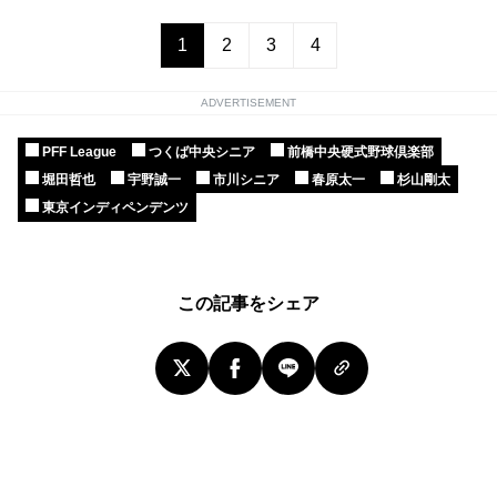
1
2
3
4
ADVERTISEMENT
PFF League
つくば中央シニア
前橋中央硬式野球倶楽部
堀田哲也
宇野誠一
市川シニア
春原太一
杉山剛太
東京インディペンデンツ
この記事をシェア