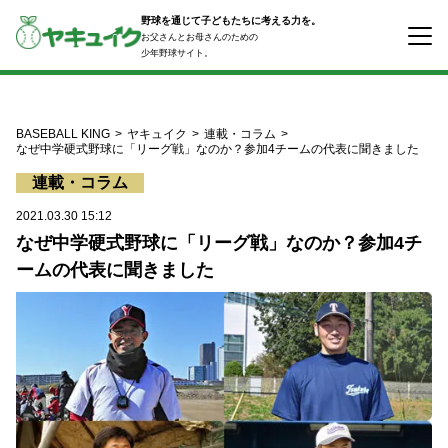
コ
野球を通じて子どもたちに考える力を。
ン
お父さんとお母さんのための
テ
少年野球サイト。
ン
ツ
へ
ス
BASEBALL KING
ヤキュイク
連載・コラム
キ
なぜ中学硬式野球に「リーグ戦」なのか？参加4チームの代表に聞きました
ッ
連載・コラム
プ
2021.03.30 15:12
なぜ中学硬式野球に「リーグ戦」なのか？参加4チ
ームの代表に聞きました