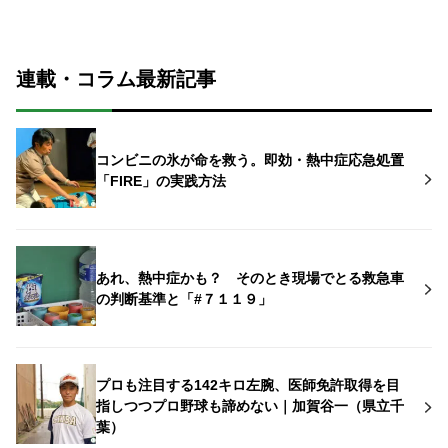
連載・コラム最新記事
コンビニの氷が命を救う。即効・熱中症応急処置
「FIRE」の実践方法
あれ、熱中症かも？ そのとき現場でとる救急車
の判断基準と「#７１１９」
プロも注目する142キロ左腕、医師免許取得を目
指しつつプロ野球も諦めない｜加賀谷一（県立千
葉）