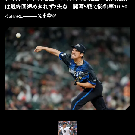
は最終回締めきれず2失点 開幕5戦で防御率10.50
SHARE
リリーフ登板したタイガース・前田健太（写真＝GettyImages）