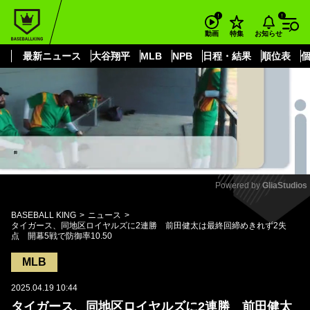
もっと見る
arrow_forward_ios
お知らせ
動画
特集
最新ニュース
大谷翔平
MLB
NPB
日程・結果
順位表
Powered by 
GliaStudios
Mute
BASEBALL KING
ニュース
タイガース、同地区ロイヤルズに2連勝 前田健太は最終回締めきれず2失
点 開幕5戦で防御率10.50
MLB
2025.04.19 10:44
タイガース、同地区ロイヤルズに2連勝 前田健太