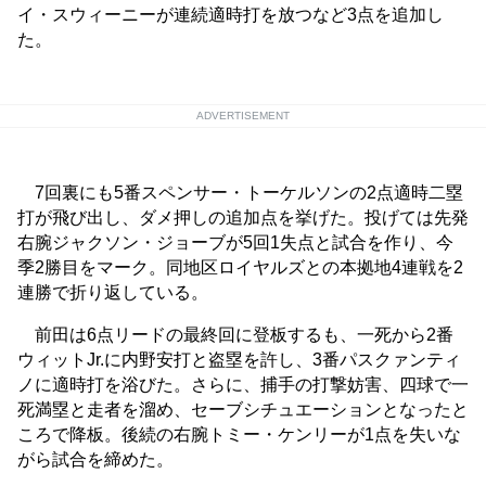
イ・スウィーニーが連続適時打を放つなど3点を追加し
た。
ADVERTISEMENT
7回裏にも5番スペンサー・トーケルソンの2点適時二塁
打が飛び出し、ダメ押しの追加点を挙げた。投げては先発
右腕ジャクソン・ジョーブが5回1失点と試合を作り、今
季2勝目をマーク。同地区ロイヤルズとの本拠地4連戦を2
連勝で折り返している。
前田は6点リードの最終回に登板するも、一死から2番
ウィットJr.に内野安打と盗塁を許し、3番パスクァンティ
ノに適時打を浴びた。さらに、捕手の打撃妨害、四球で一
死満塁と走者を溜め、セーブシチュエーションとなったと
ころで降板。後続の右腕トミー・ケンリーが1点を失いな
がら試合を締めた。