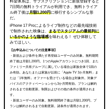
料金体系は、サブスクリプションに新規登録すると
7日間の無料トライアルが利用でき、無料トライア
ル終了後は
月額1,200円
に移行するシンプルな形
だ。
iPhone 17 Proによるライブ制作などの最先端技術
で制作された映像は、
まるでスタジアムの最前列に
いるかのような臨場感
を味わえる！ ぜひ体験して
みてほしい。
【お申込みについての注意事項】
・新規および条件を満たす再登録ユーザーのみ対象。無料期間
終了後は月額1,200円。1つのAppleアカウントにつき1回、また
ファミリー共有グループに属している場合は家族全体で1回の
み有効。あなたまたは家族が以前に「Apple TV 3か月無料」ま
たは「1年無料」オファーを受けている場合は対象外。対象デ
バイスのアクティベーションから3か月間有効。プランは解約
されるまで自動更新。制限およびその他の条件が適用されま
す。
・新規ユーザーのみ対象。無料期間終了後は月額1,200円。プ
ランは解約されるまで自動更新。諸条件が適用されます。