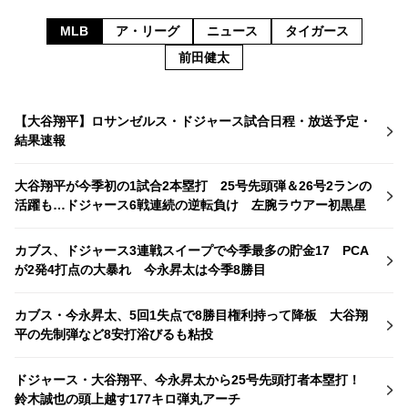
MLB
ア・リーグ
ニュース
タイガース
前田健太
【大谷翔平】ロサンゼルス・ドジャース試合日程・放送予定・
結果速報
大谷翔平が今季初の1試合2本塁打 25号先頭弾＆26号2ランの
活躍も…ドジャース6戦連続の逆転負け 左腕ラウアー初黒星
カブス、ドジャース3連戦スイープで今季最多の貯金17 PCA
が2発4打点の大暴れ 今永昇太は今季8勝目
カブス・今永昇太、5回1失点で8勝目権利持って降板 大谷翔
平の先制弾など8安打浴びるも粘投
ドジャース・大谷翔平、今永昇太から25号先頭打者本塁打！
鈴木誠也の頭上越す177キロ弾丸アーチ