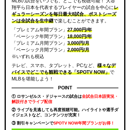
MLBの試合をいつでも、どこでも視聴可能！ 大谷
翔平ら日本を代表するプレイヤーの試合を中心に
レ
ギュラーシーズンを毎日最大8試合、ポストシーズ
ンは全試合を生中継
で楽しむことができます。
「プレミアム年間プラン」
27,000円/年
「ベーシック年間プラン」
18,000円/年
「プレミアム月間プラン」
3,000円/月
「ベーシック月間プラン」
2,000円/月
※いずれも税込
テレビ、スマホ、タブレット、PCなど、
様々なデ
バイスでどこでも観戦できる「SPOTV NOW」
で
MLBを堪能しよう！
POINT
① ロサンゼルス・ドジャースの試合は
全試合日本語実況・
解説付きでライブ配信
② ライブを見逃しても再度視聴可能。ハイライトや選手ダ
イジェストなど、コンテンツが充実！
③ 割引キャンペーンで
SPOTV NOW年間プランがお得！