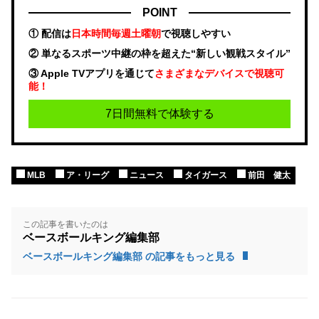
POINT
① 配信は
日本時間毎週土曜朝
で視聴しやすい
② 単なるスポーツ中継の枠を超えた“新しい観戦スタイル”
③ Apple TVアプリを通じて
さまざまなデバイスで視聴可
能！
7日間無料で体験する
MLB
ア・リーグ
ニュース
タイガース
前田 健太
この記事を書いたのは
ベースボールキング編集部
ベースボールキング編集部 の記事をもっと見る