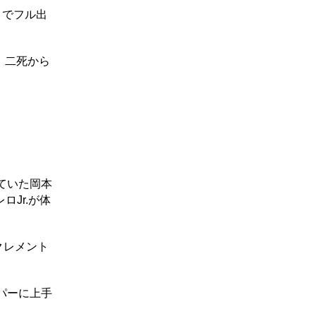
」でフル出
、二死から
ていた岡本
Jr.が体
クレメント
パーに上手