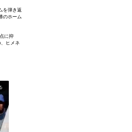
ムを弾き返
勝のホーム
点に抑
の、ヒメネ
る