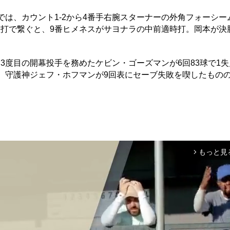
は、カウント1-2から4番手右腕スターナーの外角フォーシー
塁打で繋ぐと、9番ヒメネスがサヨナラの中前適時打。岡本が決
度目の開幕投手を務めたケビン・ゴーズマンが6回83球で1失
。守護神ジェフ・ホフマンが9回表にセーブ失敗を喫したもの
もっと見
arrow_forward_ios