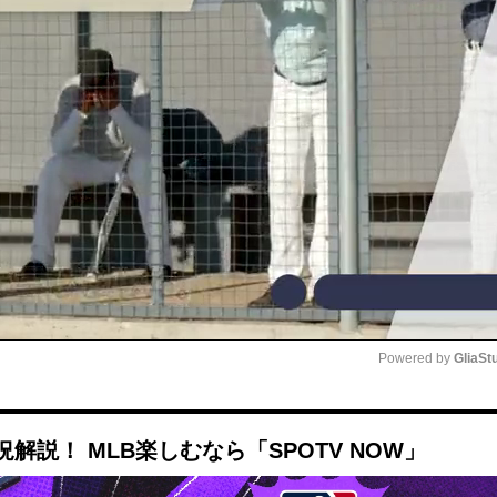
Powered by 
GliaSt
Mute
説！ MLB楽しむなら「SPOTV NOW」