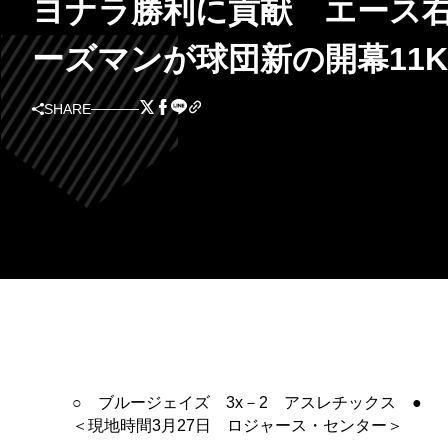
ヨナラ勝利に貢献 エース
ーズマンが球団新の開幕11K
SHARE
○ ブルージェイズ 3x－2 アスレチックス ●
＜現地時間3月27日 ロジャース・センター＞