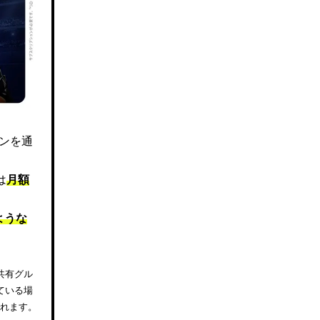
ズンを通
は
月額
ような
共有グル
ている場
されます。