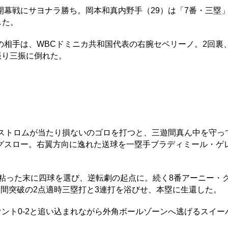
幕戦にサヨナラ勝ち。岡本和真内野手（29）は「7番・三塁
した。
相手は、WBCドミニカ共和国代表の右腕セベリーノ。2回裏
振り三振に倒れた。
ストロムが当たり損ないのゴロを打つと、三遊間真ん中を守っ
スロー。右翼方向に逸れた送球を一塁手ブラディミール・ゲレロ
粘った末に四球を選び、逆転劇の起点に。続く8番アーニー・
間突破の2点適時三塁打と3連打を浴びせ、本塁に生還した。
ント0-2と追い込まれながら外角ボールゾーンへ逃げるスイー
。