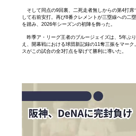
そして同点の9回裏、二死走者無しからの第4打席で
して右前安打。再び8番クレメントが三塁線への二
を踏み、2026年シーズンの初陣を飾った。
昨季ア・リーグ王者のブルージェイズは、5年ぶり3
え、開幕戦における球団新記録の11奪三振をマーク
スがこの試合の全3打点を挙げて勝利に導いた。