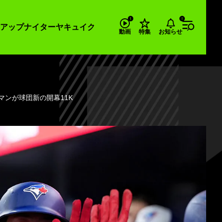
アップナイター
ヤキュイク
お知らせ
動画
特集
マンが球団新の開幕11K