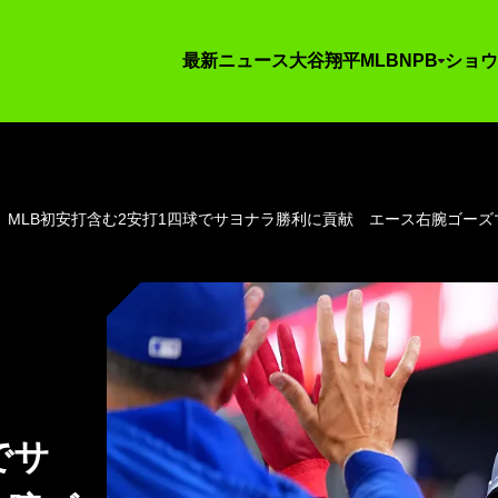
最新ニュース
大谷翔平
MLB
NPB
ショウ
MLB初安打含む2安打1四球でサヨナラ勝利に貢献 エース右腕ゴーズ
、
でサ