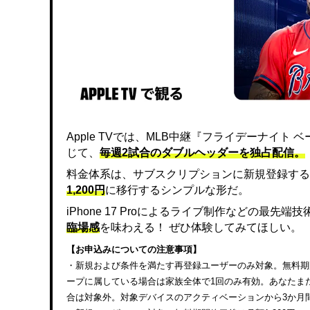
Apple TVでは、MLB中継『フライデーナイ
じて、
毎週2試合のダブルヘッダーを独占配信。
料金体系は、サブスクリプションに新規登録する
1,200円
に移行するシンプルな形だ。
iPhone 17 Proによるライブ制作などの最先
臨場感
を味わえる！ ぜひ体験してみてほしい。
【お申込みについての注意事項】
・新規および条件を満たす再登録ユーザーのみ対象。無料期間終
ープに属している場合は家族全体で1回のみ有効。あなたまたは
合は対象外。対象デバイスのアクティベーションから3か月