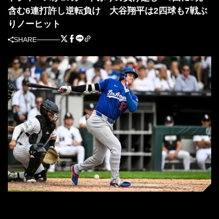
含む6連打許し逆転負け 大谷翔平は2四球も7戦ぶ
りノーヒット
SHARE
ドジャース・大谷翔平（写真＝Getty Images）