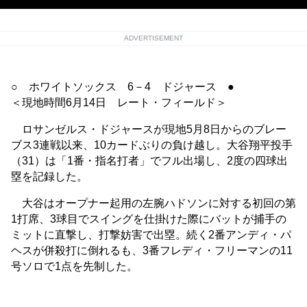
ADVERTISEMENT
○ ホワイトソックス 6－4 ドジャース ●
＜現地時間6月14日 レート・フィールド＞
ロサンゼルス・ドジャースが現地5月8日からのブレー
ブス3連戦以来、10カードぶりの負け越し。大谷翔平投手
（31）は「1番・指名打者」でフル出場し、2度の四球出
塁を記録した。
大谷はオープナー起用の左腕ハドソンに対する初回の第
1打席、3球目でスイングを仕掛けた際にバットが捕手の
ミットに直撃し、打撃妨害で出塁。続く2番アンディ・パ
ヘスが併殺打に倒れるも、3番フレディ・フリーマンの11
号ソロで1点を先制した。