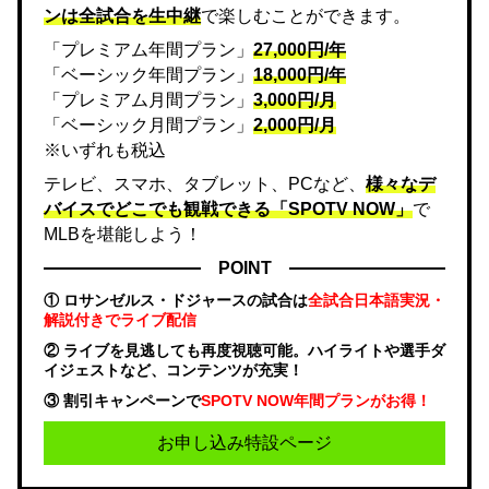
ンは全試合を生中継
で楽しむことができます。
「プレミアム年間プラン」
27,000円/年
「ベーシック年間プラン」
18,000円/年
「プレミアム月間プラン」
3,000円/月
「ベーシック月間プラン」
2,000円/月
※いずれも税込
テレビ、スマホ、タブレット、PCなど、
様々なデ
バイスでどこでも観戦できる「SPOTV NOW」
で
MLBを堪能しよう！
POINT
① ロサンゼルス・ドジャースの試合は
全試合日本語実況・
解説付きでライブ配信
② ライブを見逃しても再度視聴可能。ハイライトや選手ダ
イジェストなど、コンテンツが充実！
③ 割引キャンペーンで
SPOTV NOW年間プランがお得！
お申し込み特設ページ