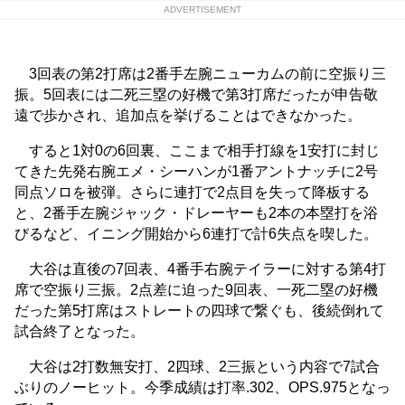
ADVERTISEMENT
3回表の第2打席は2番手左腕ニューカムの前に空振り三
振。5回表には二死三塁の好機で第3打席だったが申告敬
遠で歩かされ、追加点を挙げることはできなかった。
すると1対0の6回裏、ここまで相手打線を1安打に封じ
てきた先発右腕エメ・シーハンが1番アントナッチに2号
同点ソロを被弾。さらに連打で2点目を失って降板する
と、2番手左腕ジャック・ドレーヤーも2本の本塁打を浴
びるなど、イニング開始から6連打で計6失点を喫した。
大谷は直後の7回表、4番手右腕テイラーに対する第4打
席で空振り三振。2点差に迫った9回表、一死二塁の好機
だった第5打席はストレートの四球で繋ぐも、後続倒れて
試合終了となった。
大谷は2打数無安打、2四球、2三振という内容で7試合
ぶりのノーヒット。今季成績は打率.302、OPS.975となっ