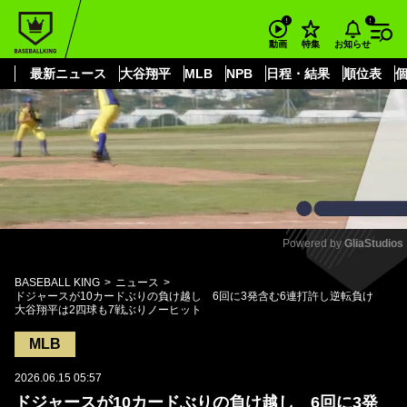
もっと見る
arrow_forward_ios
お知らせ
動画
特集
最新ニュース
大谷翔平
MLB
NPB
日程・結果
順位表
Powered by 
GliaStudios
Mute
BASEBALL KING
ニュース
ドジャースが10カードぶりの負け越し 6回に3発含む6連打許し逆転負け
大谷翔平は2四球も7戦ぶりノーヒット
MLB
2026.06.15 05:57
ドジャースが10カードぶりの負け越し 6回に3発