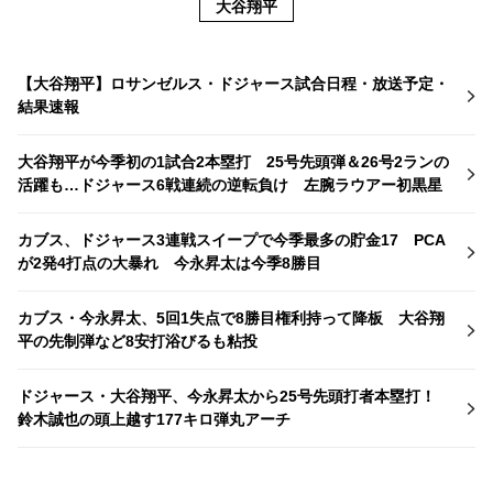
大谷翔平
【大谷翔平】ロサンゼルス・ドジャース試合日程・放送予定・
結果速報
大谷翔平が今季初の1試合2本塁打 25号先頭弾＆26号2ランの
活躍も…ドジャース6戦連続の逆転負け 左腕ラウアー初黒星
カブス、ドジャース3連戦スイープで今季最多の貯金17 PCA
が2発4打点の大暴れ 今永昇太は今季8勝目
カブス・今永昇太、5回1失点で8勝目権利持って降板 大谷翔
平の先制弾など8安打浴びるも粘投
ドジャース・大谷翔平、今永昇太から25号先頭打者本塁打！
鈴木誠也の頭上越す177キロ弾丸アーチ