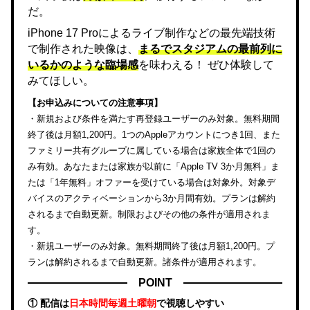
だ。
iPhone 17 Proによるライブ制作などの最先端技術
で制作された映像は、
まるでスタジアムの最前列に
いるかのような臨場感
を味わえる！ ぜひ体験して
みてほしい。
【お申込みについての注意事項】
・新規および条件を満たす再登録ユーザーのみ対象。無料期間
終了後は月額1,200円。1つのAppleアカウントにつき1回、また
ファミリー共有グループに属している場合は家族全体で1回の
み有効。あなたまたは家族が以前に「Apple TV 3か月無料」ま
たは「1年無料」オファーを受けている場合は対象外。対象デ
バイスのアクティベーションから3か月間有効。プランは解約
されるまで自動更新。制限およびその他の条件が適用されま
す。
・新規ユーザーのみ対象。無料期間終了後は月額1,200円。プ
ランは解約されるまで自動更新。諸条件が適用されます。
POINT
① 配信は
日本時間毎週土曜朝
で視聴しやすい