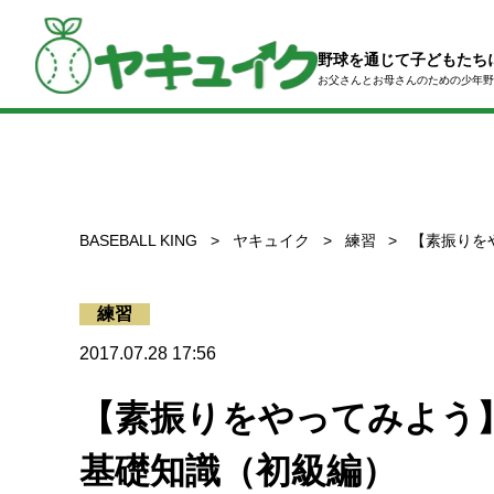
コ
ン
テ
野球を通じて子どもたち
ン
お父さんとお母さんのための
少年野
ツ
へ
ス
キ
ッ
プ
BASEBALL KING
ヤキュイク
練習
【素振りを
練習
2017.07.28 17:56
【素振りをやってみよう
基礎知識（初級編）