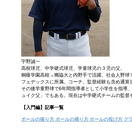
宇野誠一
高校球児、中学硬式球児、学童球児の３児の父。
桐蔭学園高校→獨協大と内野手で活躍。社会人野球
フェデックスに所属。コーチ、監督経験も含め通算1
その後学童野球で6年間指導者として小学生を指導、
ュイク父」でもある。現在は中学硬式チームの監督
【入門編】記事一覧
ボールの握り方
ボールの捕り方
ボールの投げ方
グ