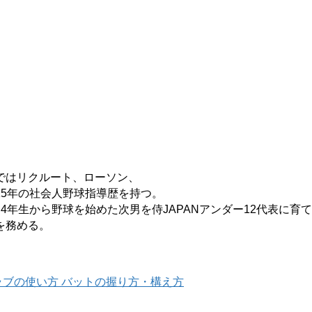
ではリクルート、ローソン、
5年の社会人野球指導歴を持つ。
4年生から野球を始めた次男を侍JAPANアンダー12代表に育
を務める。
ラブの使い方
バットの握り方・構え方