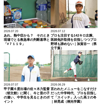
2026.07.20
2026.07.12
あれ、熱中症かも？ そのとき
プロも注目する142キロ左腕、
現場でとる救急車の判断基準と
医師免許取得を目指しつつプロ
「#７１１９」
野球も諦めない｜加賀谷一（県
立千葉）
2026.07.07
2026.06.29
甲子園６度出場の佐々木力監督
言われたメニューをこなすだけ
（郁文館）に聞く、今と昔の子
だった中学時代、プロを目指し
の違い、中学生を見るときのポ
て「スイッチ」入った高２の冬
イント
｜林晃成（桐光学園）