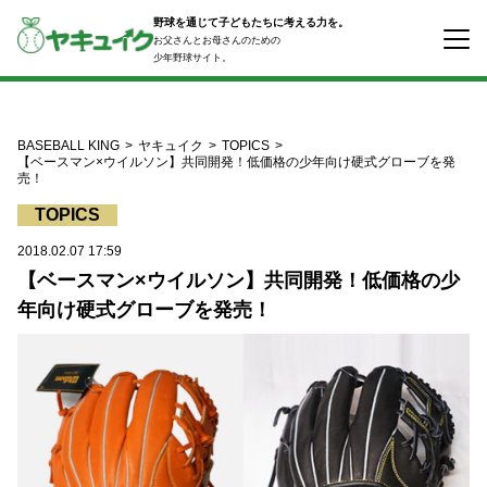
コ
野球を通じて子どもたちに考える力を。
ン
お父さんとお母さんのための
テ
少年野球サイト。
ン
ツ
へ
ス
BASEBALL KING
ヤキュイク
TOPICS
キ
【ベースマン×ウイルソン】共同開発！低価格の少年向け硬式グローブを発
売！
ッ
プ
TOPICS
2018.02.07 17:59
【ベースマン×ウイルソン】共同開発！低価格の少
年向け硬式グローブを発売！