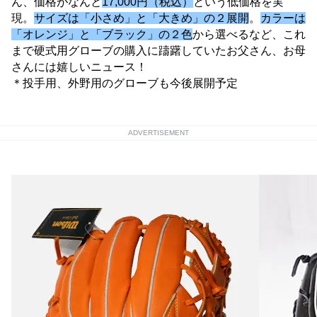
ん、価格がなんと
17,000円（税込）
という低価格を実
現。
サイズは「小さめ」と「大きめ」の２展開
。
カラーは
「オレンジ」と「ブラック」の２色
から選べるなど、これ
まで硬式用グローブの購入に躊躇していたお父さん、お母
さんには嬉しいニュース！
＊投手用、外野用のグローブも今後展開予定
ADVERTISEMENT