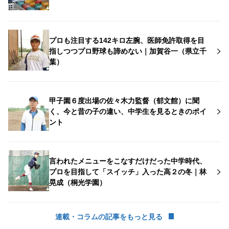
プロも注目する142キロ左腕、医師免許取得を目
指しつつプロ野球も諦めない｜加賀谷一（県立千
葉）
甲子園６度出場の佐々木力監督（郁文館）に聞
く、今と昔の子の違い、中学生を見るときのポイ
ント
言われたメニューをこなすだけだった中学時代、
プロを目指して「スイッチ」入った高２の冬｜林
晃成（桐光学園）
連載・コラムの記事をもっと見る