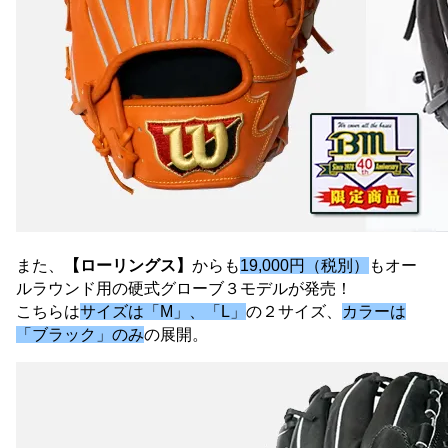
また、
【ローリングス】
からも
19,000円（税別）
もオー
ルラウンド用の硬式グローブ３モデルが発売！
こちらは
サイズは「M」、「L」
の２サイズ、
カラーは
「ブラック」のみ
の展開。