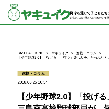
コ
ン
テ
野球を通じて子どもたち
ン
お父さんとお母さんのための
少年野
ツ
へ
ス
キ
ッ
プ
BASEBALL KING
ヤキュイク
連載・コラム
【少年野球2.0】「投げる」「打つ」楽しみを、たっぷり
連載・コラム
2018.06.25 10:54
【少年野球2.0】「投げ
三島南高校野球部員が、