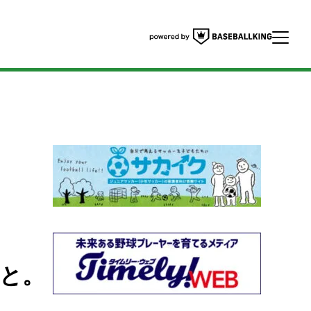
りと。
）