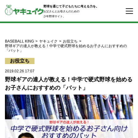
コ
野球を通じて子どもたちに考える力を。
ン
お父さんとお母さんのための
テ
少年野球サイト。
ン
ツ
へ
ス
BASEBALL KING
ヤキュイク
お役立ち
キ
野球ギアの達人が教える！中学で硬式野球を始めるお子さんにおすすめの
「バット」
ッ
プ
お役立ち
2019.02.26 17:07
野球ギアの達人が教える！中学で硬式野球を始める
お子さんにおすすめの「バット」