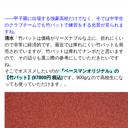
――甲子園に出場する強豪高校だけでなく、今では中学生
のクラブチームでも竹バットで練習をする光景が見られま
すね。
清水
「竹バットは価格がリーズナブルな上に、折れにくい
ので非常に経済的です。最近では痺れにくい竹バットも発
売されていますが、竹バットは痺れてナンボだと思います
ので、その辺りも選ぶ際の参考にしていただきたいです
ね。
そこでオススメしたいのが
『ベースマンオリジナル』の
【竹バット】(¥7800円 税込)
です。900gなので高校生にな
っても使っていただけます」。