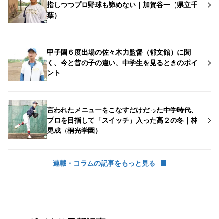
指しつつプロ野球も諦めない｜加賀谷一（県立千
葉）
甲子園６度出場の佐々木力監督（郁文館）に聞
く、今と昔の子の違い、中学生を見るときのポイ
ント
言われたメニューをこなすだけだった中学時代、
プロを目指して「スイッチ」入った高２の冬｜林
晃成（桐光学園）
連載・コラムの記事をもっと見る