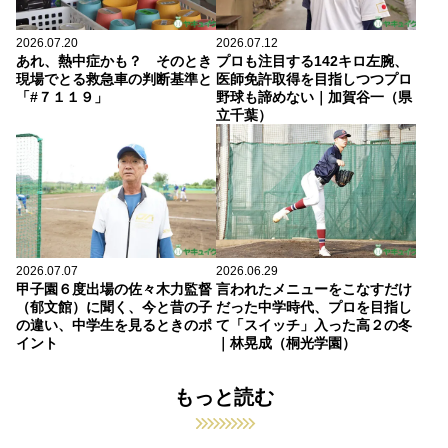
2026.07.20
2026.07.12
あれ、熱中症かも？ そのとき
プロも注目する142キロ左腕、
現場でとる救急車の判断基準と
医師免許取得を目指しつつプロ
「#７１１９」
野球も諦めない｜加賀谷一（県
立千葉）
2026.07.07
2026.06.29
甲子園６度出場の佐々木力監督
言われたメニューをこなすだけ
（郁文館）に聞く、今と昔の子
だった中学時代、プロを目指し
の違い、中学生を見るときのポ
て「スイッチ」入った高２の冬
イント
｜林晃成（桐光学園）
もっと読む