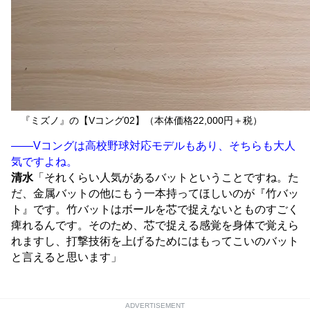
『ミズノ』の【Vコング02】（本体価格22,000円＋税）
――Vコングは高校野球対応モデルもあり、そちらも大人
気ですよね。
清水
「それくらい人気があるバットということですね。た
だ、金属バットの他にもう一本持ってほしいのが『竹バッ
ト』です。竹バットはボールを芯で捉えないとものすごく
痺れるんです。そのため、芯で捉える感覚を身体で覚えら
れますし、打撃技術を上げるためにはもってこいのバット
と言えると思います」
ADVERTISEMENT