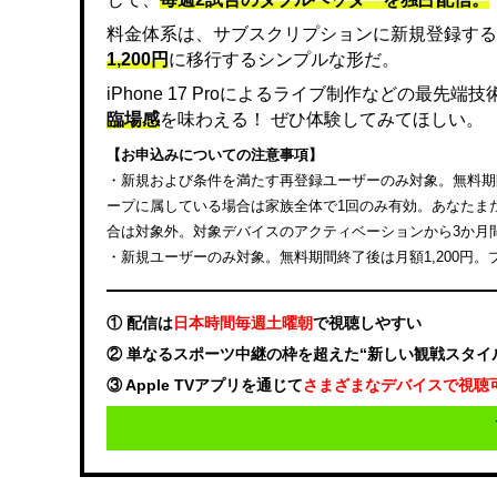
料金体系は、サブスクリプションに新規登録する
1,200円
に移行するシンプルな形だ。
iPhone 17 Proによるライブ制作などの最先
臨場感
を味わえる！ ぜひ体験してみてほしい。
【お申込みについての注意事項】
・新規および条件を満たす再登録ユーザーのみ対象。無料期間終
ープに属している場合は家族全体で1回のみ有効。あなたまたは
合は対象外。対象デバイスのアクティベーションから3か月
・新規ユーザーのみ対象。無料期間終了後は月額1,200円
① 配信は
日本時間毎週土曜朝
で視聴しやすい
② 単なるスポーツ中継の枠を超えた“新しい観戦スタイ
③ Apple TVアプリを通じて
さまざまなデバイスで視聴