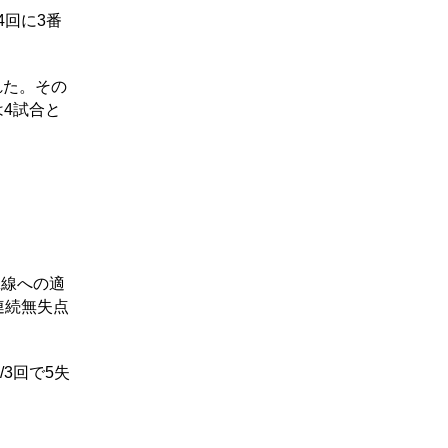
回に3番
れた。その
は4試合と
翼線への適
連続無失点
3回で5失