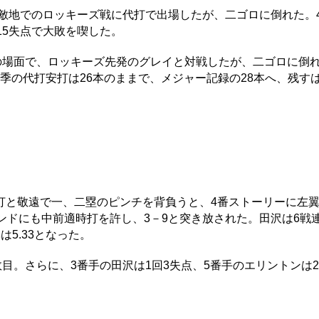
敵地でのロッキーズ戦に代打で出場したが、二ゴロに倒れた。4
15失点で大敗を喫した。
の場面で、ロッキーズ先発のグレイと対戦したが、二ゴロに倒
今季の代打安打は26本のままで、メジャー記録の28本へ、残す
と敬遠で一、二塁のピンチを背負うと、4番ストーリーに左
ンドにも中前適時打を許し、3－9と突き放された。田沢は6戦
5.33となった。
。さらに、3番手の田沢は1回3失点、5番手のエリントンは2/