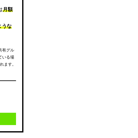
は
月額
ような
共有グル
ている場
されます。