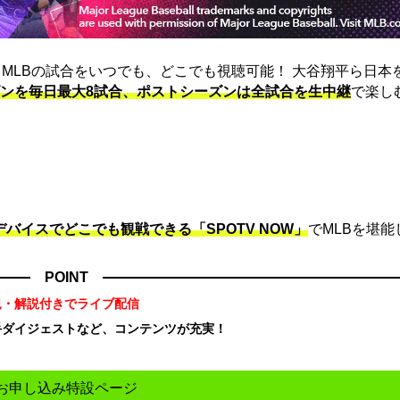
は、MLBの試合をいつでも、どこでも視聴可能！ 大谷翔平ら日本
ンを毎日最大8試合、ポストシーズンは全試合を生中継
で楽し
デバイスでどこでも観戦できる「SPOTV NOW」
でMLBを堪能
POINT
況・解説付きでライブ配信
手ダイジェストなど、コンテンツが充実！
！
お申し込み特設ページ