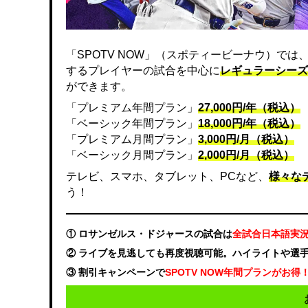
「SPOTV NOW」（スポティービーナウ）で
するプレイヤーの試合を中心に
レギュラーシーズ
ができます。
「プレミアム年間プラン」
27,000円/年（税込）
「ベーシック年間プラン」
18,000円/年（税込）
「プレミアム月間プラン」
3,000円/月（税込）
「ベーシック月間プラン」
2,000円/月（税込）
テレビ、スマホ、タブレット、PCなど、
様々な
う！
① ロサンゼルス・ドジャースの試合は
全試合日本語実
② ライブを見逃しても再度視聴可能。ハイライトや選
③ 割引キャンペーンで
SPOTV NOW年間プランがお得