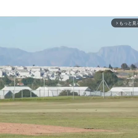
もっと見
arrow_forward_ios