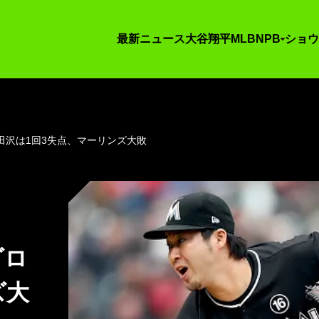
最新ニュース
大谷翔平
MLB
NPB
ショウ
田沢は1回3失点、マーリンズ大敗
二ゴロ
ズ大