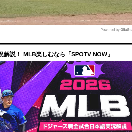
Powered by 
GliaSt
Mute
説！ MLB楽しむなら「SPOTV NOW」