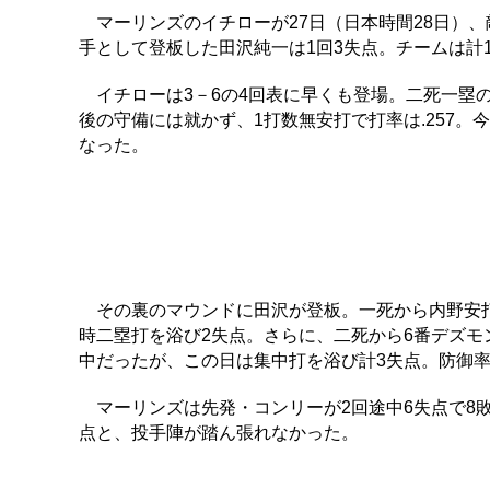
マーリンズのイチローが27日（日本時間28日）、
手として登板した田沢純一は1回3失点。チームは計
イチローは3－6の4回表に早くも登場。二死一塁
後の守備には就かず、1打数無安打で打率は.257。
なった。
その裏のマウンドに田沢が登板。一死から内野安打
時二塁打を浴び2失点。さらに、二死から6番デズモ
中だったが、この日は集中打を浴び計3失点。防御率は
マーリンズは先発・コンリーが2回途中6失点で8敗目
点と、投手陣が踏ん張れなかった。