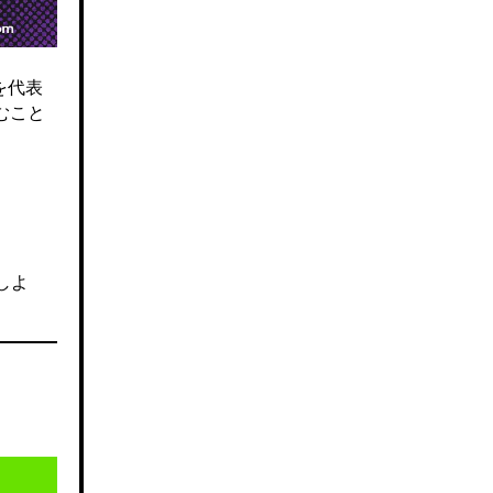
を代表
むこと
しよ