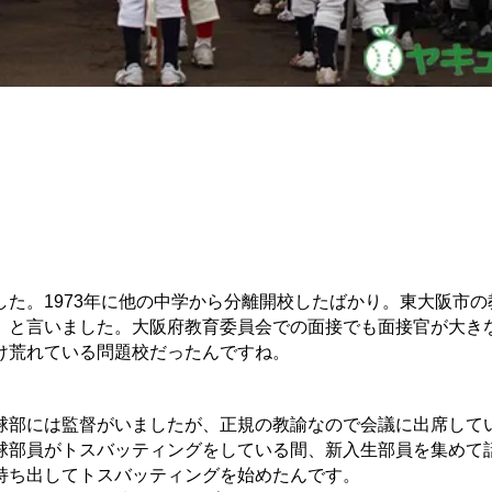
た。1973年に他の中学から分離開校したばかり。東大阪市の
」と言いました。大阪府教育委員会での面接でも面接官が大き
け荒れている問題校だったんですね。
。
球部には監督がいましたが、正規の教諭なので会議に出席して
球部員がトスバッティングをしている間、新入生部員を集めて
持ち出してトスバッティングを始めたんです。