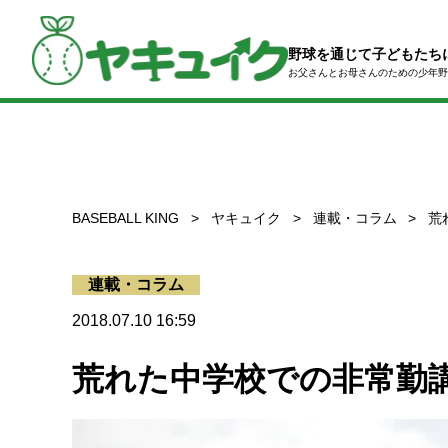
コ
ン
テ
野球を通じて子どもたち
ン
お父さんとお母さんのための
少年野
ツ
へ
ス
キ
ッ
プ
BASEBALL KING
ヤキュイク
連載・コラム
荒
連載・コラム
2018.07.10 16:59
荒れた中学校での非常勤