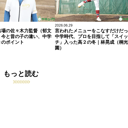
2026.06.29
出場の佐々木力監督（郁文
言われたメニューをこなすだけだっ
、今と昔の子の違い、中学
中学時代、プロを目指して「スイッ
きのポイント
チ」入った高２の冬｜林晃成（桐光
園）
もっと読む