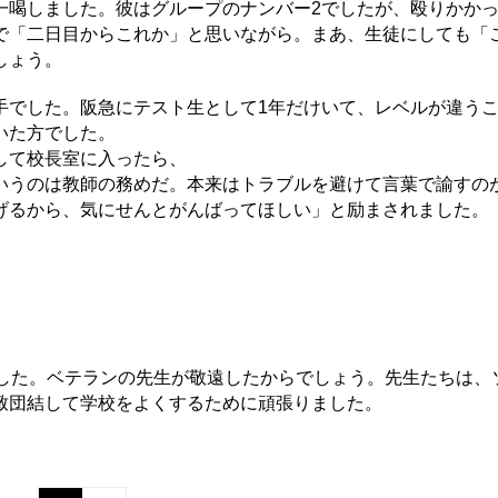
一喝しました。彼はグループのナンバー2でしたが、殴りかか
で「二日目からこれか」と思いながら。まあ、生徒にしても「
しょう。
手でした。阪急にテスト生として1年だけいて、レベルが違う
いた方でした。
して校長室に入ったら、
いうのは教師の務めだ。本来はトラブルを避けて言葉で諭すの
げるから、気にせんとがんばってほしい」と励まされました。
ました。ベテランの先生が敬遠したからでしょう。先生たちは、
致団結して学校をよくするために頑張りました。