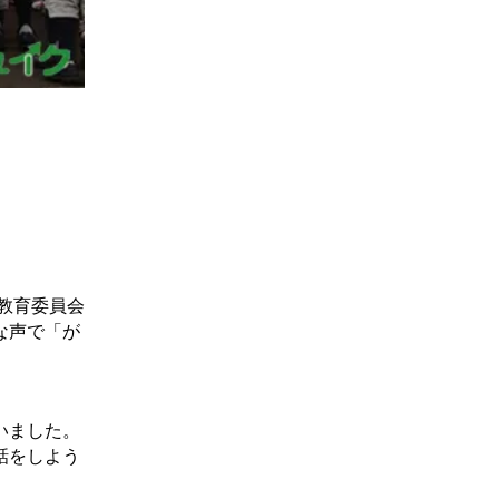
教育委員会
な声で「が
いました。
話をしよう