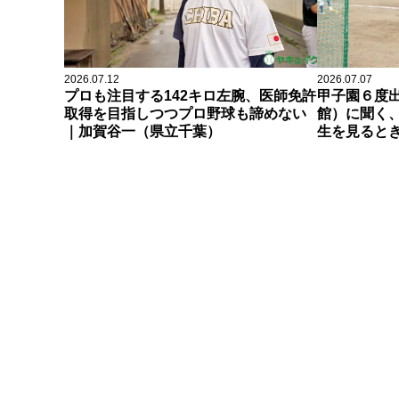
2026.07.12
2026.07.07
プロも注目する142キロ左腕、医師免許
甲子園６度
取得を目指しつつプロ野球も諦めない
館）に聞く
｜加賀谷一（県立千葉）
生を見ると