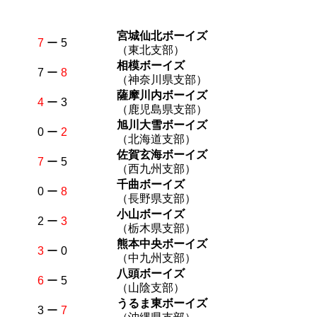
宮城仙北ボーイズ
7
ー 5
（東北支部）
相模ボーイズ
7 ー
8
（神奈川県支部）
薩摩川内ボーイズ
4
ー 3
（鹿児島県支部）
旭川大雪ボーイズ
0 ー
2
（北海道支部）
佐賀玄海ボーイズ
7
ー 5
（西九州支部）
千曲ボーイズ
0 ー
8
（長野県支部）
小山ボーイズ
2 ー
3
（栃木県支部）
熊本中央ボーイズ
3
ー 0
（中九州支部）
八頭ボーイズ
6
ー 5
（山陰支部）
うるま東ボーイズ
3 ー
7