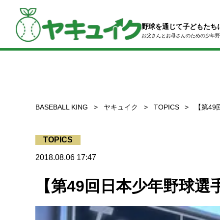
コ
ン
テ
野球を通じて子どもたち
ン
お父さんとお母さんのための
少年野
ツ
へ
ス
キ
ッ
プ
BASEBALL KING
ヤキュイク
TOPICS
【第49
TOPICS
2018.08.06 17:47
【第49回日本少年野球選