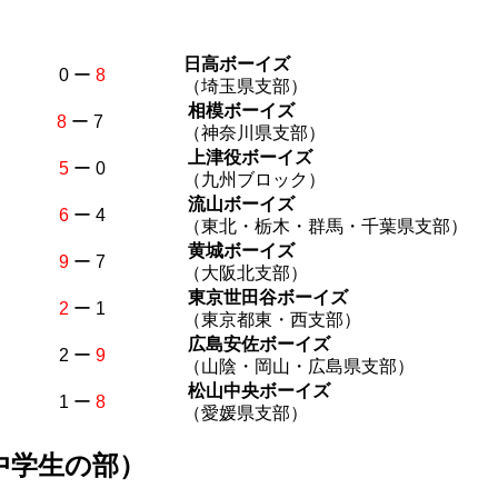
日高ボーイズ
0 ー
8
（埼玉県支部）
相模ボーイズ
8
ー 7
（神奈川県支部）
上津役ボーイズ
5
ー 0
（九州ブロック）
流山ボーイズ
6
ー 4
（東北・栃木・群馬・千葉県支部）
黄城ボーイズ
9
ー 7
（大阪北支部）
東京世田谷ボーイズ
2
ー 1
（東京都東・西支部）
広島安佐ボーイズ
2 ー
9
（山陰・岡山・広島県支部）
松山中央ボーイズ
1 ー
8
（愛媛県支部）
中学生の部）