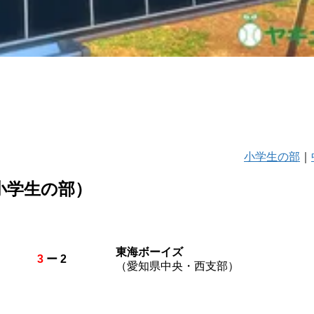
小学生の部
｜
小学生の部）
東海ボーイズ
3
ー 2
（愛知県中央・西支部）