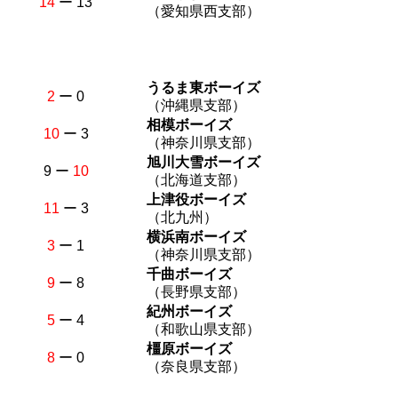
14
ー 13
（愛知県西支部）
うるま東ボーイズ
2
ー 0
（沖縄県支部）
相模ボーイズ
10
ー 3
（神奈川県支部）
旭川大雪ボーイズ
9 ー
10
（北海道支部）
上津役ボーイズ
11
ー 3
（北九州）
横浜南ボーイズ
3
ー 1
（神奈川県支部）
千曲ボーイズ
9
ー 8
（長野県支部）
紀州ボーイズ
5
ー 4
（和歌山県支部）
橿原ボーイズ
8
ー 0
（奈良県支部）