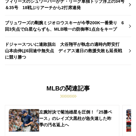
フィリーズのシュワーバーがナ・リーグ単独トップ浮上の34号
＆35号 18戦ぶりアーチから2打席連発
ブリュワーズの剛腕ミジオロウスキーが今季200K一番乗り 6
回3失点で白星ならずも、MLB唯一の防御率1点台をキープ
ドジャースついに連敗脱出 大谷翔平が執念の適時内野安打
山本由伸は6回途中無失点 ディアス連日の救援失敗も延長戦
に競り勝つ
MLBの関連記事
左腕対決で菊池雄星を圧倒！「25勝ペ
ース」のレイズ大黒柱が急失速した昨
季の汚名返上へ