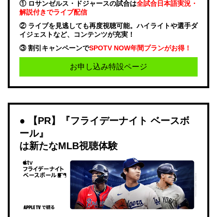
① ロサンゼルス・ドジャースの試合は
全試合日本語実況・
解説付きでライブ配信
② ライブを見逃しても再度視聴可能。ハイライトや選手ダ
イジェストなど、コンテンツが充実！
③ 割引キャンペーンで
SPOTV NOW年間プランがお得！
お申し込み特設ページ
【PR】『フライデーナイト ベースボ
ール』
は新たなMLB視聴体験