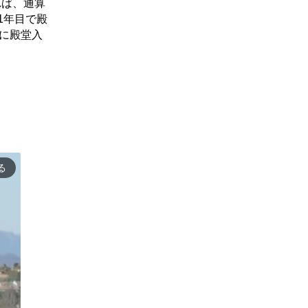
れば、通算
1年目で殿
いに殿堂入
る