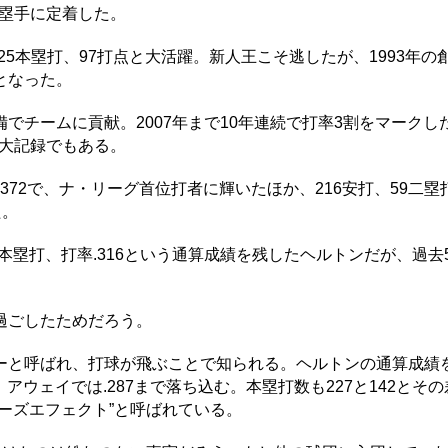
一塁手に定着した。
、25本塁打、97打点と大活躍。新人王こそ逃したが、1993年の
となった。
チームに貢献。2007年まで10年連続で打率3割をマークし
ぶ大記録でもある。
72で、ナ・リーグ首位打者に輝いたほか、216安打、59二塁打
た。
69本塁打、打率.316という通算成績を残したヘルトンだが、過去
過ごしたためだろう。
と呼ばれ、打球が飛ぶことで知られる。ヘルトンの通算成績
アウェイでは.287まで落ち込む。本塁打数も227と142とそ
ーズエフェクト”と呼ばれている。