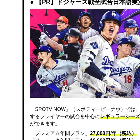
【PR】ドジャース戦全試合日本語実況解
「SPOTV NOW」（スポティービーナウ）で
するプレイヤーの試合を中心に
レギュラーシーズ
ができます。
「プレミアム年間プラン」
27,000円/年（税込）