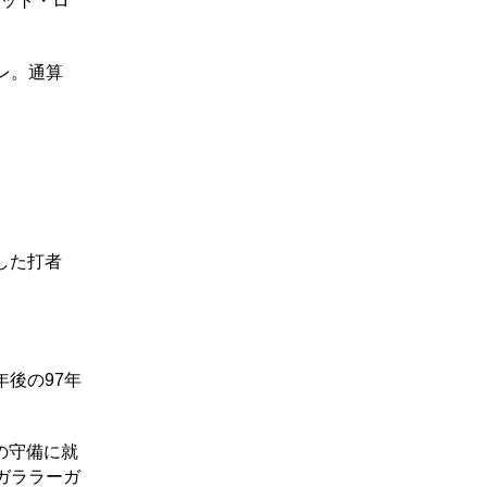
コット・ロ
レ。通算
した打者
年後の97年
の守備に就
ガララーガ