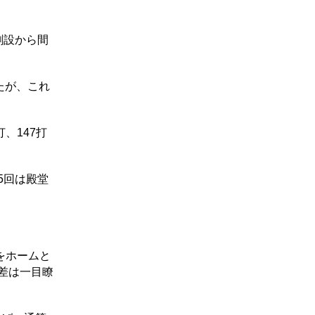
創設から間
たが、これ
、147打
5回は殿堂
をホームと
の差は一目瞭