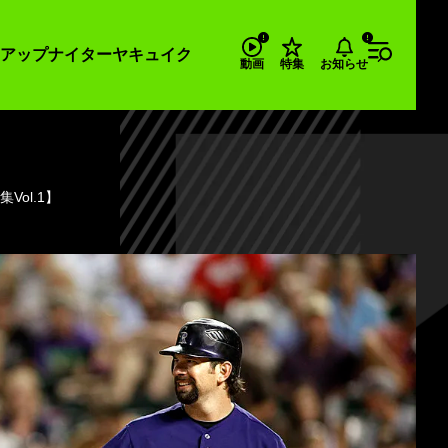
アップナイター
ヤキュイク
お知らせ
動画
特集
ol.1】