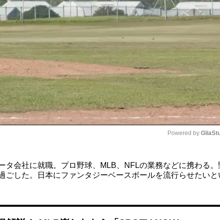
Powered by 
GliaSt
Mute
ータ会社に就職。プロ野球、MLB、NFLの業務などに携わる
で過ごした。日本にファンタジーベースボールを流行らせたいと