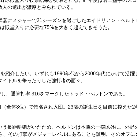
米国野球殿堂入り投票結果が発表される。昨年度は名三塁手のス
数人の選出が濃厚とみられている。
器にメジャーで21シーズンを過ごしたエイドリアン・ベルト
票率は殿堂入りに必要な75%を大きく超えてきそうだ。
紹介したい。いずれも1990年代から2000年代にかけて活躍
タイトルを争ったりした強打者の面々。
し、通算打率.316をマークしたトッド・ヘルトンである。
（全体8位）で指名され入団。23歳の誕生日を目前に控えた2
う長距離砲がいたため、ヘルトンは本職の一塁以外に、外野
がら、その打撃がメジャーレベルにあることを証明。そのオフに