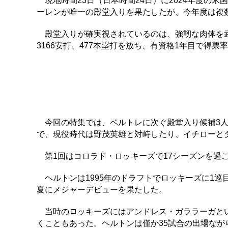
現地時間23日（日本時間24日）に2024年度の
ーレンが唯一の殿堂入りを果たしたが、今年度は複
殿堂入りが確実視されているのは、強靭な肉体を武
3166安打、477本塁打を放ち、有資格1年目で得
今回の特集では、ベルトレに次ぐ殿堂入り候補3人を
で、現役時代は野茂英雄と対峙したり、イチローと
第1回はコロラド・ロッキーズで17シーズンを過ご
ヘルトンは1995年のドラフトでロッキーズに1巡目
夏にメジャーデビューを果たした。
当時のロッキーズにはアンドレス・ガララーガとい
くこともあった。ヘルトンは僅か35試合の出場な