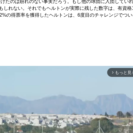
受けたのは紛れのない事実だろう。もし他の球団に入団してい
かもしれない。それでもヘルトンが実際に残した数字は、有資格
.2%の得票率を獲得したヘルトンは、6度目のチャレンジでつ
もっと見
arrow_forward_ios