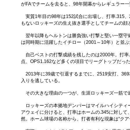
がFAでチームを去ると、98年開幕からレギュラー
実質1年目の98年は152試合に出場し、打率.315
もないロッキーズの生え抜き選手としてチームの顔
翌年以降もヘルトンは勝負強い打撃と堅い一塁守備で
は同時期に活躍したイチロー（2001～10年）と並
自己ベストの打撃成績を残したのは2000年。打率.3
点、OPS1.162など多くの項目でリーグトップだっ
2013年に39歳で引退するまでに、2519安打、3
入りを逃している。
その大きな理由の一つが、生涯ロッキーズ一筋で
ロッキーズの本拠地デンバーはマイルハイシティー
アウェイに分けると、打率はホームの.345に対して、
然。ホーム球場の名称から、打者有利な現象は“クア