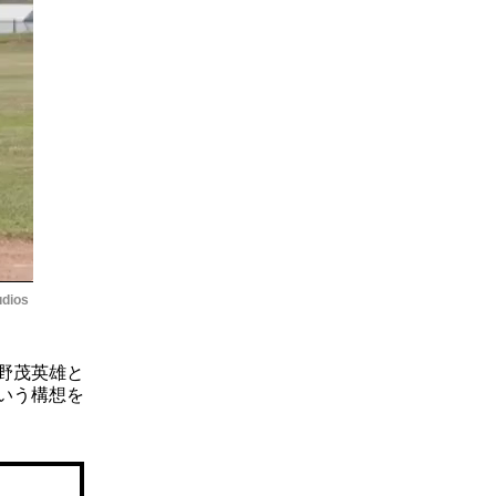
udios
。野茂英雄と
いう構想を