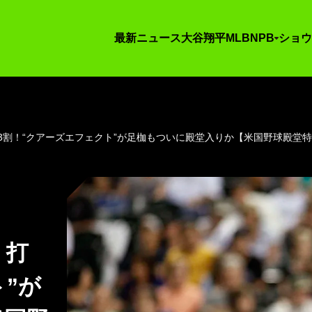
最新ニュース
大谷翔平
MLB
NPB
ショウ
割！“クアーズエフェクト”が足枷もついに殿堂入りか【米国野球殿堂特集V
」打
”が