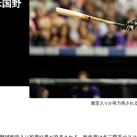
米国野
殿堂入りが有力視され