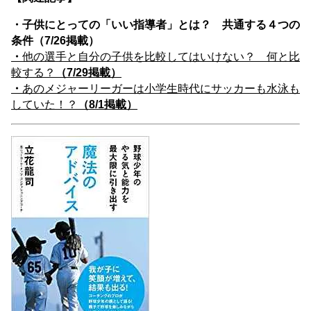
・子供にとっての「いい指導者」とは？ 共通する４つの
条件（7/26掲載）
・
他の選手と自分の子供を比較してはいけない？ 何と比
較する？
（7/29掲載）
・
あのメジャーリーガーは小学生時代にサッカーも水泳も
していた！？
（8/1掲載）