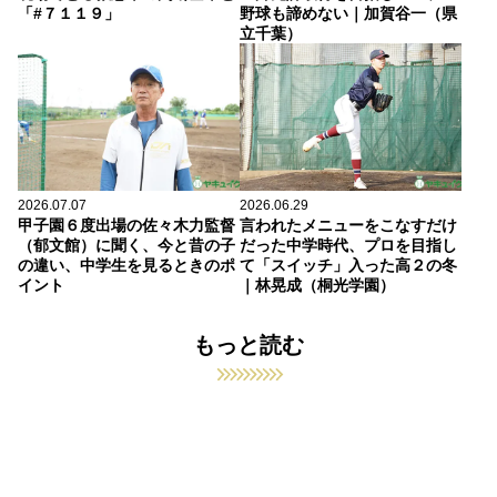
「#７１１９」
野球も諦めない｜加賀谷一（県
立千葉）
2026.07.07
2026.06.29
甲子園６度出場の佐々木力監督
言われたメニューをこなすだけ
（郁文館）に聞く、今と昔の子
だった中学時代、プロを目指し
の違い、中学生を見るときのポ
て「スイッチ」入った高２の冬
イント
｜林晃成（桐光学園）
もっと読む