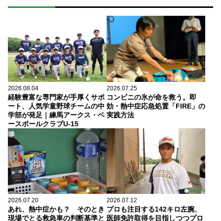
2026.08.04
2026.07.25
経験豊富な専門家が手厚くサポ
コンビニの氷が命を救う。即
ート、人気学童野球チームの中
効・熱中症応急処置「FIRE」の
学部が発足｜練馬アークス・ベ
実践方法
ースボールクラブU-15
2026.07.20
2026.07.12
あれ、熱中症かも？ そのとき
プロも注目する142キロ左腕、
現場でとる救急車の判断基準と
医師免許取得を目指しつつプロ