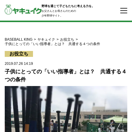
コ
野球を通じて子どもたちに考える力を。
ン
お父さんとお母さんのための
テ
少年野球サイト。
ン
ツ
へ
ス
BASEBALL KING
ヤキュイク
お役立ち
キ
子供にとっての「いい指導者」とは？ 共通する４つの条件
ッ
お役立ち
プ
2019.07.26 14:19
子供にとっての「いい指導者」とは？ 共通する４
つの条件