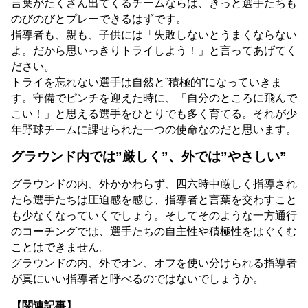
言葉がたくさん出てくるチームならば、きっと選手たちも
のびのびとプレーできるはずです。
指導者も、親も、子供には「失敗しないとうまくならない
よ。だから思いっきりトライしよう！」と言ってあげてく
ださい。
トライを忘れない選手は自然と”積極的”になっていきま
す。守備でピンチを迎えた時に、「自分のところに飛んで
こい！」と思える選手をひとりでも多く育てる。それが少
年野球チームに課せられた一つの使命なのだと思います。
グラウンド内では”厳しく”、外では”やさしい”
グラウンドの内、外かかわらず、四六時中厳しく指導され
たら選手たちは圧迫感を感じ、指導者と言葉を交わすこと
も少なくなっていくでしょう。そしてそのような一方通行
のコーチングでは、選手たちの自主性や積極性をはぐくむ
ことはできません。
グラウンドの内、外でオン、オフを使い分けられる指導者
が真にいい指導者と呼べるのではないでしょうか。
【関連記事】