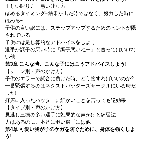
正しい叱り方、悪い叱り方
ほめるタイミング~結果が出た時ではなく、努力した時に
ほめる~
子供の言い訳には、ステップアップするためのヒントが隠
されている
子供には足し算的なアドバイスをしよう
選手が調子の悪い時に「調子悪いねー」と言ってはいけな
い他
第3章 こんな時、こんな子にはこうアドバイスしよう!
【シーン別・声のかけ方】
子供のエラーで試合に負けた時、どう接すればいいのか?
一番緊張するのはネクストバッターズサークルにいる時だ
った!
打席に入ったバッターに細かいことを言っても逆効果
【タイプ別・声のかけ方】
見逃し三振の多い選手に効果的な声がけと練習法
力はあるのに、本番に弱い選手には他
第4章 可愛い我が子のケガを防ぐために、身体を強くしよ
う!