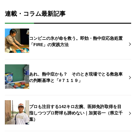
連載・コラム最新記事
コンビニの氷が命を救う。即効・熱中症応急処置
「FIRE」の実践方法
あれ、熱中症かも？ そのとき現場でとる救急車
の判断基準と「#７１１９」
プロも注目する142キロ左腕、医師免許取得を目
指しつつプロ野球も諦めない｜加賀谷一（県立千
葉）