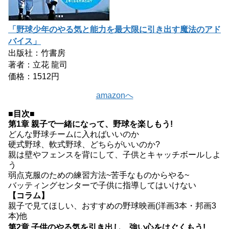
「野球少年のやる気と能力を最大限に引き出す魔法のアド
バイス」
出版社：竹書房
著者：立花 龍司
価格：1512円
amazonへ
■目次■
第1章 親子で一緒になって、野球を楽しもう!
どんな野球チームに入ればいいのか
硬式野球、軟式野球、どちらがいいのか?
親は壁やフェンスを背にして、子供とキャッチボールしよ
う
弱点克服のための練習方法~苦手なものからやる~
バッティングセンターで子供に指導してはいけない
【コラム】
親子で見てほしい、おすすめの野球映画(洋画3本・邦画3
本)他
第2章 子供のやる気を引き出し、強い心をはぐくもう!