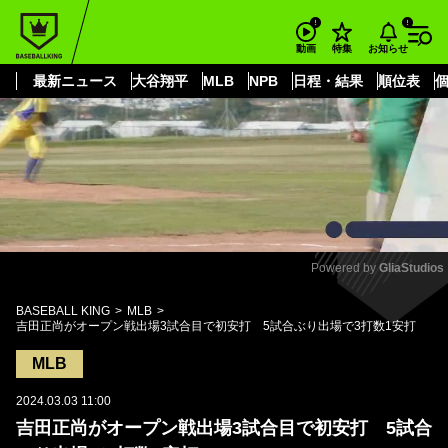
もっと見る
arrow_forward_ios
お知らせ
動画
特集
最新ニュース
大谷翔平
MLB
NPB
日程・結果
順位表
Powered by 
GliaStudios
Mute
BASEBALL KING
MLB
吉田正尚がオープン戦出場3試合目で初安打 5試合ぶり出場で3打数1安打
MLB
2024.03.03 11:00
吉田正尚がオープン戦出場3試合目で初安打 5試合