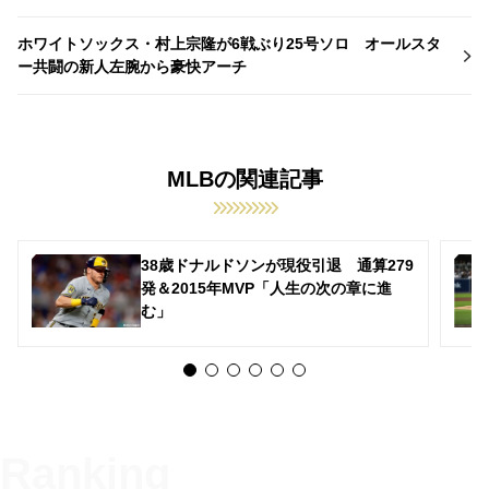
ホワイトソックス・村上宗隆が6戦ぶり25号ソロ オールスタ
ー共闘の新人左腕から豪快アーチ
MLBの関連記事
38歳ドナルドソンが現役引退 通算279
発＆2015年MVP「人生の次の章に進
む」