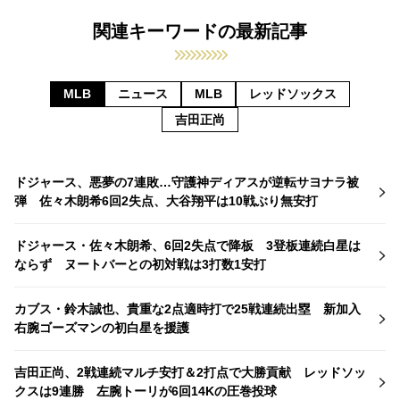
関連キーワードの最新記事
MLB
ニュース
MLB
レッドソックス
吉田正尚
ドジャース、悪夢の7連敗…守護神ディアスが逆転サヨナラ被
弾 佐々木朗希6回2失点、大谷翔平は10戦ぶり無安打
ドジャース・佐々木朗希、6回2失点で降板 3登板連続白星は
ならず ヌートバーとの初対戦は3打数1安打
カブス・鈴木誠也、貴重な2点適時打で25戦連続出塁 新加入
右腕ゴーズマンの初白星を援護
吉田正尚、2戦連続マルチ安打＆2打点で大勝貢献 レッドソッ
クスは9連勝 左腕トーリが6回14Kの圧巻投球