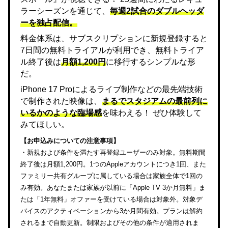
ラーシーズンを通じて、
毎週2試合のダブルヘッダ
ーを独占配信。
料金体系は、サブスクリプションに新規登録すると
7日間の無料トライアルが利用でき、無料トライア
ル終了後は
月額1,200円
に移行するシンプルな形
だ。
iPhone 17 Proによるライブ制作などの最先端技術
で制作された映像は、
まるでスタジアムの最前列に
いるかのような臨場感
を味わえる！ ぜひ体験して
みてほしい。
【お申込みについての注意事項】
・新規および条件を満たす再登録ユーザーのみ対象。無料期間
終了後は月額1,200円。1つのAppleアカウントにつき1回、また
ファミリー共有グループに属している場合は家族全体で1回の
み有効。あなたまたは家族が以前に「Apple TV 3か月無料」ま
たは「1年無料」オファーを受けている場合は対象外。対象デ
バイスのアクティベーションから3か月間有効。プランは解約
されるまで自動更新。制限およびその他の条件が適用されま