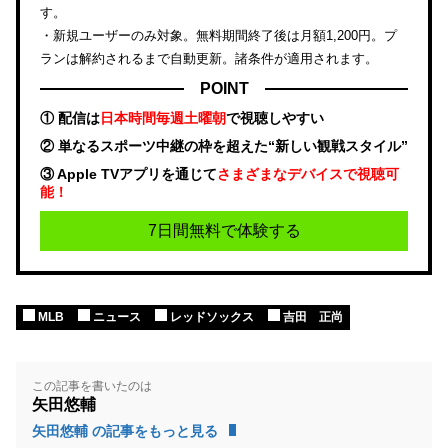
す。
・新規ユーザーのみ対象。無料期間終了後は月額1,200円。プ
ランは解約されるまで自動更新。諸条件が適用されます。
POINT
① 配信は
日本時間毎週土曜朝
で視聴しやすい
② 単なるスポーツ中継の枠を超えた“新しい観戦スタイル”
③ Apple TVアプリを通じて
さまざまなデバイスで視聴可
能！
7日間無料で体験する
MLB
ニュース
レッドソックス
吉田 正尚
この記事を書いたのは
矢田悠輔
矢田悠輔 の記事をもっと見る