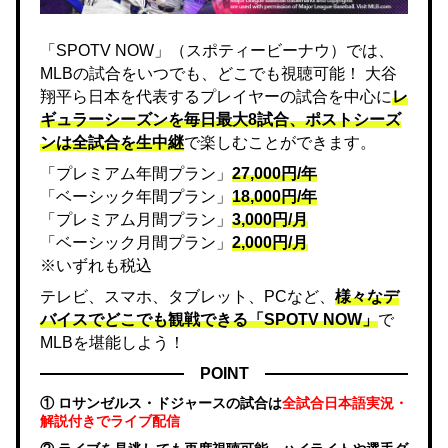
「SPOTV NOW」（スポティービーナウ）では、
MLBの試合をいつでも、どこでも視聴可能！ 大谷
翔平ら日本を代表するプレイヤーの試合を中心に
レ
ギュラーシーズンを毎日最大8試合、ポストシーズ
ンは全試合を生中継
で楽しむことができます。
「プレミアム年間プラン」
27,000円/年
「ベーシック年間プラン」
18,000円/年
「プレミアム月間プラン」
3,000円/月
「ベーシック月間プラン」
2,000円/月
※いずれも税込
テレビ、スマホ、タブレット、PCなど、
様々なデ
バイスでどこでも観戦できる「SPOTV NOW」
で
MLBを堪能しよう！
POINT
① ロサンゼルス・ドジャースの試合は
全試合日本語実況・
解説付きでライブ配信